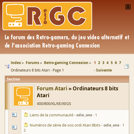
Index
Forums
Retro-gaming Connexion
1
2
3
4
5
6
7
Ordinateurs 8 bits Atari - Page 1
Suivante
Section
Forum Atari
Ordinateurs 8 bits
Atari
400/800/XL/XE/XEGS
Liens de la communauté
odie_one
1
Numéros de série de vos ordi Atari 8bits
odie_one
1
2