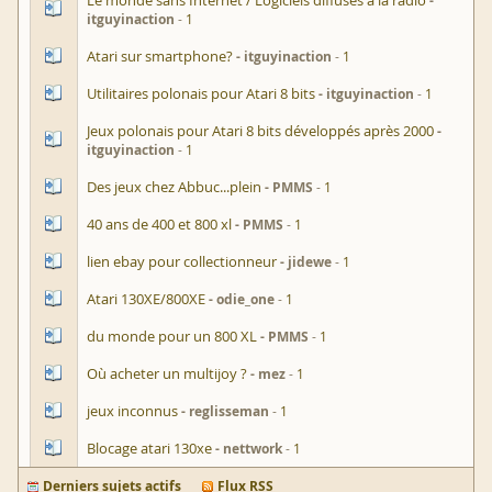
Le monde sans Internet / Logiciels diffusés à la radio
itguyinaction
1
Atari sur smartphone?
itguyinaction
1
Utilitaires polonais pour Atari 8 bits
itguyinaction
1
Jeux polonais pour Atari 8 bits développés après 2000
itguyinaction
1
Des jeux chez Abbuc...plein
PMMS
1
40 ans de 400 et 800 xl
PMMS
1
lien ebay pour collectionneur
jidewe
1
Atari 130XE/800XE
odie_one
1
du monde pour un 800 XL
PMMS
1
Où acheter un multijoy ?
mez
1
jeux inconnus
reglisseman
1
Blocage atari 130xe
nettwork
1
Derniers sujets actifs
Flux RSS