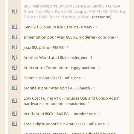
Buy Real Passports,Driver’s License,ID Cards,Visas, USA
Green Card,Work Permit Whatsapp:=+1(479) 561‑5765 Buy
DVLA or DMV Driver's License, online
(personne)
Cervi 2 à 8 joueurs à la GemTos
PMMS
1
alimentation pour Atari 800 XL moderne
odie_one
1
jeux 800 pleins
PMMS
1
Another World atari 8bits
odie_one
1
Atari contre Commodore
itguyinaction
1
Doom sur Atari XL/XE
odie_one
1
Moniteur pour Atari 8bit PAL
Shaoth
1
Low Cost Fujinet v1.6 - Includes USB and Coleco Adam
hardware components
masteries
1
Vends Atari 800XL 64K PAL
number-one
1
Total Eclipse adapté sur Atari XL/XE
odie_one
1