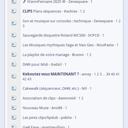
🎵 N'anniFeirsaire 2025 🥁
Zerosquare
1
CLIPS
Plans séquences
Kochise
1
2
Son et musique sur consoles : technique
Zerosquare
1
2
3
Sauvegarde disquette Roland MC500
SCPCD
1
Les Musiques mythiques Sega et Neo Geo
NicoPasto
1
La playlist de votre mariage
Brunni
1
2
DAW pour Midi
Godzil
1
Kekoutez vous MAINTENANT ?
arnsy
1
2
3
...
39
40
41
42
43
Cakewalk (séquenceur, DAW, etc.)
Nil
1
Association de clips
damnvoid
1
2
Nouveau Muse
Arvi89
1
Les pires clips/lipdub
pokito
1
Gaël Faye
montreuillois
1