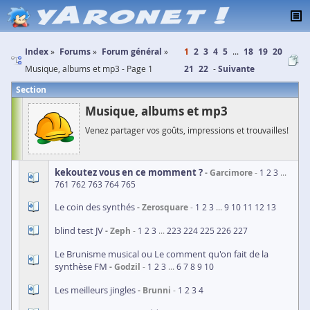
Index
Forums
Forum général
1
2
3
4
5
...
18
19
20
Musique, albums et mp3 - Page 1
21
22
Suivante
Section
Musique, albums et mp3
Venez partager vos goûts, impressions et trouvailles!
kekoutez vous en ce momment ?
Garcimore
1
2
3
...
761
762
763
764
765
Le coin des synthés
Zerosquare
1
2
3
...
9
10
11
12
13
blind test JV
Zeph
1
2
3
...
223
224
225
226
227
Le Brunisme musical ou Le comment qu'on fait de la
synthèse FM
Godzil
1
2
3
...
6
7
8
9
10
Les meilleurs jingles
Brunni
1
2
3
4