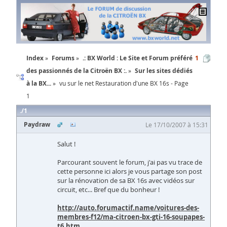
Index
Forums
.: BX World : Le Site et Forum préféré
1
des passionnés de la Citroën BX :.
Sur les sites dédiés
à la BX...
vu sur le net Restauration d'une BX 16s - Page
1
1
Paydraw
Le 17/10/2007 à 15:31
Salut !
Parcourant souvent le forum, j'ai pas vu trace de
cette personne ici alors je vous partage son post
sur la rénovation de sa BX 16s avec vidéos sur
circuit, etc... Bref que du bonheur !
http://auto.forumactif.name/voitures-des-
membres-f12/ma-citroen-bx-gti-16-soupapes-
t6.htm