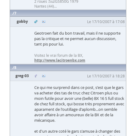
2 roues :SuzGS850G 1979
Nantes (44)...
7
gobby
Le 17/10/2007 à 17:08
Geotroen fait du bon travail, mais il ne supporte
pas la critique et ne permet aucun discussion,
tant pis pour lui.
Visitez le vrai forum de la BX,
http://www.lacitroenbx.com
8
greg-03
Le 17/10/2007 à 18:28
Ce qui me surprend dans ce post, s'est que le gars
va acheter des tas de truc chez Citroen plus ou
moin futile pour avoir une (belle) BX 16 S full stock
de chez full stock, qui bosse très proprement avec
aparament de l'outillage d'aplomb...on semble
avoir affaire à un amoureux de la BX et de la
mécanique.
et d'un autre coté le gars s'amuse à changer des