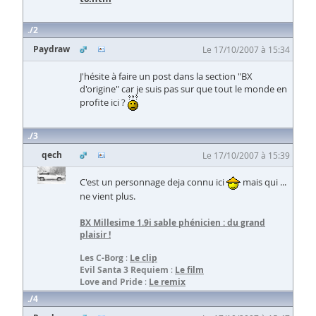
2
Paydraw
Le 17/10/2007 à 15:34
J'hésite à faire un post dans la section "BX
d'origine" car je suis pas sur que tout le monde en
profite ici ?
3
qech
Le 17/10/2007 à 15:39
C'est un personnage deja connu ici
mais qui ...
ne vient plus.
BX Millesime 1.9i sable phénicien
: du grand
plaisir !
Les C-Borg
:
Le clip
Evil Santa 3 Requiem
:
Le film
Love and Pride
:
Le remix
4