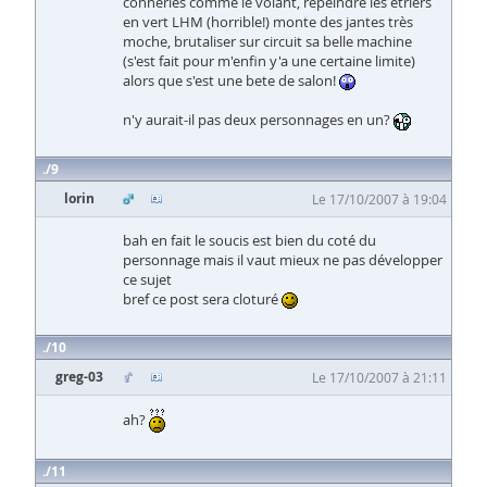
conneries comme le volant, repeindre les étriers
en vert LHM (horrible!) monte des jantes très
moche, brutaliser sur circuit sa belle machine
(s'est fait pour m'enfin y'a une certaine limite)
alors que s'est une bete de salon!
n'y aurait-il pas deux personnages en un?
9
lorin
Le 17/10/2007 à 19:04
bah en fait le soucis est bien du coté du
personnage mais il vaut mieux ne pas développer
ce sujet
bref ce post sera cloturé
10
greg-03
Le 17/10/2007 à 21:11
ah?
11