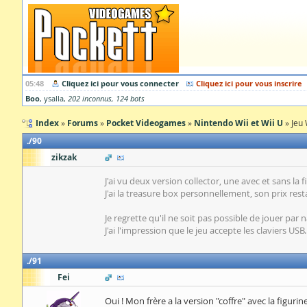
05:48
Cliquez ici pour vous connecter
Cliquez ici pour vous inscrire
Boo
ysalla
202 inconnus
124 bots
Index
Forums
Pocket Videogames
Nintendo Wii et Wii U
Jeu 
90
zikzak
J'ai vu deux version collector, une avec et sans la f
J'ai la treasure box personnellement, son prix rest
Je regrette qu'il ne soit pas possible de jouer par
J'ai l'impression que le jeu accepte les claviers USB.
91
Fei
Oui ! Mon frère a la version "coffre" avec la figurine