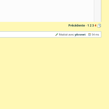
Précédente
1
2
3
4
yAronet
Réalisé avec
54 ms