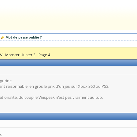
Mot de passe oublié ?
Wii Monster Hunter 3 - Page 4
igurine.
ant raisonnable, en gros le prix d'un jeu sur Xbox 360 ou PS3.
 nationalité, du coup le Wiispeak n'est pas vraiment au top.
.