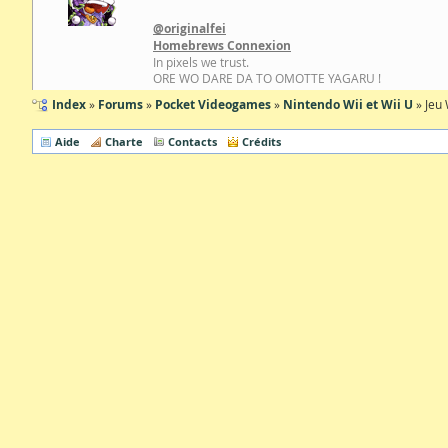
@originalfei
Homebrews Connexion
In pixels we trust.
ORE WO DARE DA TO OMOTTE YAGARU !
Index
Forums
Pocket Videogames
Nintendo Wii et Wii U
Jeu 
Aide
Charte
Contacts
Crédits