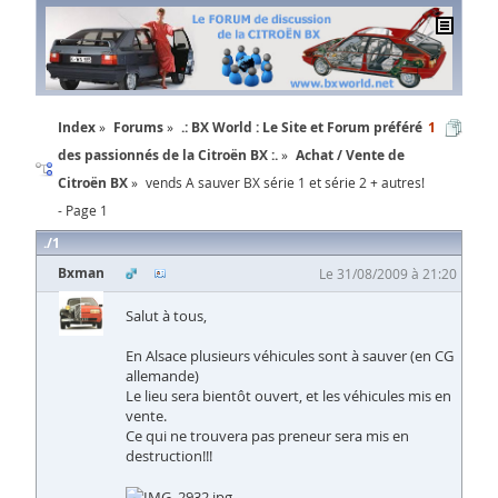
Index
Forums
.: BX World : Le Site et Forum préféré
1
des passionnés de la Citroën BX :.
Achat / Vente de
Citroën BX
vends A sauver BX série 1 et série 2 + autres!
- Page 1
1
Bxman
Le 31/08/2009 à 21:20
Salut à tous,
En Alsace plusieurs véhicules sont à sauver (en CG
allemande)
Le lieu sera bientôt ouvert, et les véhicules mis en
vente.
Ce qui ne trouvera pas preneur sera mis en
destruction!!!