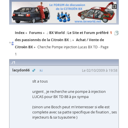
Index
Forums
.: BX World : Le Site et Forum préféré
1
des passionnés de la Citroën BX :.
Achat / Vente de
Citroën BX
Cherche Pompe injection Lucas BX TD - Page
1
1
lacydon66
Le 02/10/2009 à 19:58
slt a tous
urgent , je recherche une pompe à injection
LUCAS pour BX TD 88 à px sympa
(sinon une Bosch peut m'interresser si elle est
complete avec sa patte specifique de fixation , ses
injecteurs & sa tuyauterie )