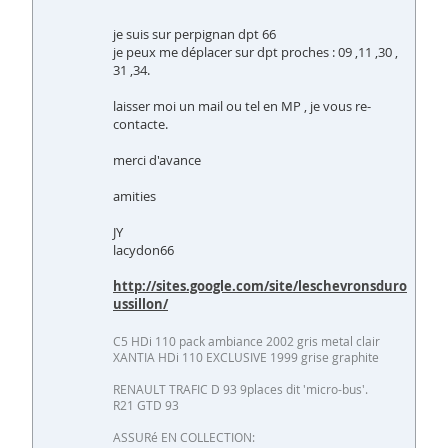
je suis sur perpignan dpt 66
je peux me déplacer sur dpt proches : 09 ,11 ,30 ,
31 ,34.
laisser moi un mail ou tel en MP , je vous re-
contacte.
merci d'avance
amities
JY
lacydon66
http://sites.google.com/site/leschevronsduro
ussillon/
C5 HDi 110 pack ambiance 2002 gris metal clair
XANTIA HDi 110 EXCLUSIVE 1999 grise graphite
RENAULT TRAFIC D 93 9places dit 'micro-bus'.
R21 GTD 93
ASSURé EN COLLECTION: