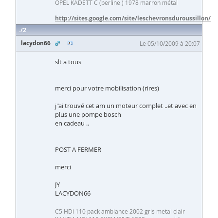
OPEL KADETT C (berline ) 1978 marron métal
http://sites.google.com/site/leschevronsduroussillon/
2
lacydon66
Le 05/10/2009 à 20:07
slt a tous
merci pour votre mobilisation (rires)
j"ai trouvé cet am un moteur complet ..et avec en
plus une pompe bosch
en cadeau ..
POST A FERMER
merci
JY
LACYDON66
C5 HDi 110 pack ambiance 2002 gris metal clair