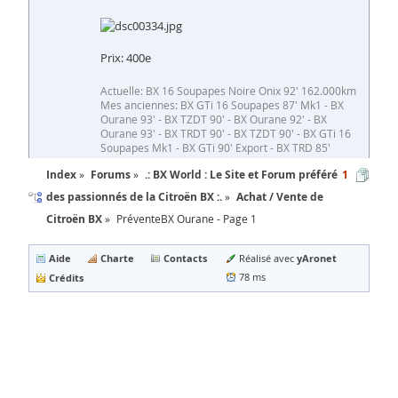
Prix: 400e
Actuelle: BX 16 Soupapes Noire Onix 92' 162.000km
Mes anciennes: BX GTi 16 Soupapes 87' Mk1 - BX
Ourane 93' - BX TZDT 90' - BX Ourane 92' - BX
Ourane 93' - BX TRDT 90' - BX TZDT 90' - BX GTi 16
Soupapes Mk1 - BX GTi 90' Export - BX TRD 85'
Index
Forums
.: BX World : Le Site et Forum préféré
1
des passionnés de la Citroën BX :.
Achat / Vente de
Citroën BX
PréventeBX Ourane - Page 1
Aide
Charte
Contacts
yAronet
Réalisé avec
Crédits
78 ms