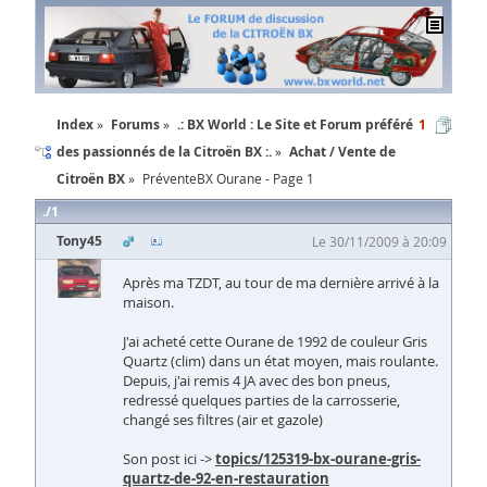
Index
Forums
.: BX World : Le Site et Forum préféré
1
des passionnés de la Citroën BX :.
Achat / Vente de
Citroën BX
PréventeBX Ourane - Page 1
1
Tony45
Le 30/11/2009 à 20:09
Après ma TZDT, au tour de ma dernière arrivé à la
maison.
J'ai acheté cette Ourane de 1992 de couleur Gris
Quartz (clim) dans un état moyen, mais roulante.
Depuis, j'ai remis 4 JA avec des bon pneus,
redressé quelques parties de la carrosserie,
changé ses filtres (air et gazole)
Son post ici ->
topics/125319-bx-ourane-gris-
quartz-de-92-en-restauration