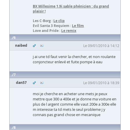
BX Millesime 1.9i sable phénicien
: du grand
plaisir !
Les C-Borg
:
Le clip
Evil Santa 3 Requiem
:
Le film
Love and Pride
:
Le remix
6
naibed
Le 09/01/2010 à 14:12
j ai une td faut venir la chercher, et non roulante
conjoncteur enlevé et fuite pompe à eau
7
dan57
Le 09/01/2010 à 18:39
moi je cherche en acheter une mets je peux
mettre que 300 a 400e et je donne ma voiture en
plus de l argent comme elle vaut 200e a 300e elle
m interesse ta td mets le seul probleme j y
connais pas grand chose en mecanique
8