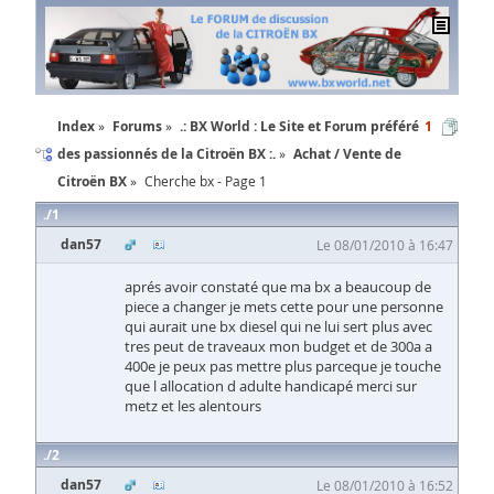
Index
Forums
.: BX World : Le Site et Forum préféré
1
des passionnés de la Citroën BX :.
Achat / Vente de
Citroën BX
Cherche bx - Page 1
1
dan57
Le 08/01/2010 à 16:47
aprés avoir constaté que ma bx a beaucoup de
piece a changer je mets cette pour une personne
qui aurait une bx diesel qui ne lui sert plus avec
tres peut de traveaux mon budget et de 300a a
400e je peux pas mettre plus parceque je touche
que l allocation d adulte handicapé merci sur
metz et les alentours
2
dan57
Le 08/01/2010 à 16:52