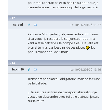
pour moi ca serait ok et tu habite ou pour que je
vienne la voire merci beaucoup de ta generosité
12
naibed
Le 10/01/2010 à 11:57
à coté de Montpellier , oh générosité euhhh ouai
si tu veux , je recupere le conjoncteur pour ma
xantia et la batterie + la pompe à eau Hs , elle est
bien si tu n as pas besoins de ces pieces
, les
pneus avant ont - de 6 mois
13
bxxm10
Le 10/01/2010 à 13:46
Transport par plateau obligatoire, mais sa fait une
belle ballade.
Si tu assures les frais de transport aller retour je
veux bien descendre avec toi et le plateau, je suis
sur la route.