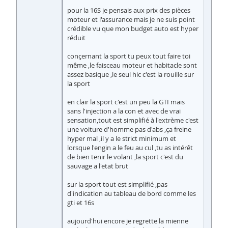
pour la 16S je pensais aux prix des pièces
moteur et l'assurance mais je ne suis point
crédible vu que mon budget auto est hyper
réduit
conçernant la sport tu peux tout faire toi
même ,le faisceau moteur et habitacle sont
assez basique ,le seul hic c'est la rouille sur
la sport
en clair la sport c'est un peu la GTI mais
sans l'injection a la con et avec de vrai
sensation,tout est simplifié à l'extrème c'est
une voiture d'homme pas d'abs ,ça freine
hyper mal ,il y a le strict minimum et
lorsque l'engin a le feu au cul ,tu as intérêt
de bien tenir le volant ,la sport c'est du
sauvage a l'etat brut
sur la sport tout est simplifié ,pas
d'indication au tableau de bord comme les
gti et 16s
aujourd'hui encore je regrette la mienne