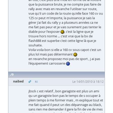
que la puissance brute, je ne compte pas faire de
rally avec mais en revanche l'utiliser sur route,
vue qu'il un code de la route qu'elle face 160 cv ou
125 cv peut m'importe, la puissance je sais la
gérer j'ai fait du rally y a plusieurs années ca ne
me fait pas peur et je vais surement pas tenter le
diable pour l'exposer
, c'est la ligne que je
trouve hors norme ... c'est vrai que la bx de
flash888 est superbe c'est cette ligne là que je
souhaite.
Voila voila bon si elle a 160 cv sous capot c'est un
plus lol mais pas déterminant
en revanche proposez moi pas de sport , j ai pas
l'équipement carrosserie
9
naibed
Le 14/01/2010 à 18:12
jbsck c est relatif , bon garagiste est plus un ami
qu un garagiste bon pas le temps de s occuper à
plein temps à me former mais , m explique tout et
me fait quand il peut un des dépannage au black,
sans rien me demander il gere la fin de vie de mes