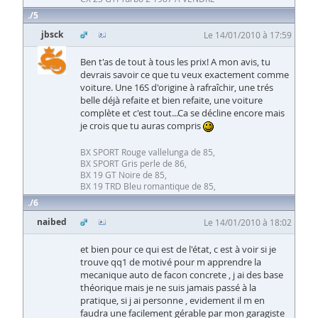
5
jbsck
Le 14/01/2010 à 17:59
Ben t'as de tout à tous les prix! A mon avis, tu
devrais savoir ce que tu veux exactement comme
voiture. Une 16S d'origine à rafraîchir, une trés
belle déjà refaite et bien refaite, une voiture
complète et c'est tout...Ca se décline encore mais
je crois que tu auras compris
BX SPORT Rouge vallelunga de 85,
BX SPORT Gris perle de 86,
BX 19 GT Noire de 85,
BX 19 TRD Bleu romantique de 85,
6
naibed
Le 14/01/2010 à 18:02
et bien pour ce qui est de l'état, c est à voir si je
trouve qq1 de motivé pour m apprendre la
mecanique auto de facon concrete , j ai des base
théorique mais je ne suis jamais passé à la
pratique, si j ai personne , evidement il m en
faudra une facilement gérable par mon garagiste