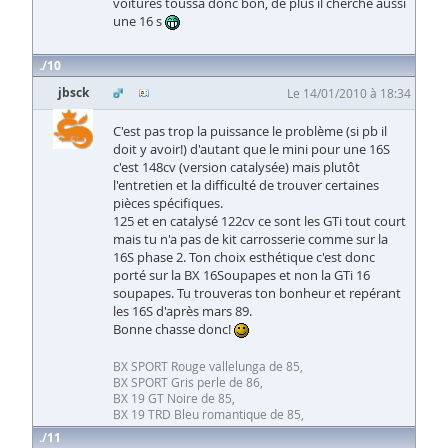
voitures toussa donc bon, de plus il cherche aussi
une 16 s
10
jbsck
Le 14/01/2010 à 18:34
C'est pas trop la puissance le problème (si pb il
doit y avoir!) d'autant que le mini pour une 16S
c'est 148cv (version catalysée) mais plutôt
l'entretien et la difficulté de trouver certaines
pièces spécifiques.
125 et en catalysé 122cv ce sont les GTi tout court
mais tu n'a pas de kit carrosserie comme sur la
16S phase 2. Ton choix esthétique c'est donc
porté sur la BX 16Soupapes et non la GTi 16
soupapes. Tu trouveras ton bonheur et repérant
les 16S d'après mars 89.
Bonne chasse donc!
BX SPORT Rouge vallelunga de 85,
BX SPORT Gris perle de 86,
BX 19 GT Noire de 85,
BX 19 TRD Bleu romantique de 85,
11