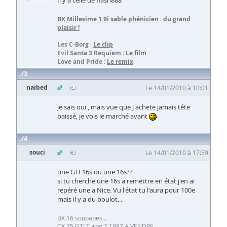
BX Millesime 1.9i sable phénicien
: du grand
plaisir !
Les C-Borg
:
Le clip
Evil Santa 3 Requiem
:
Le film
Love and Pride
:
Le remix
3
naibed
Le 14/01/2010 à 10:01
je sais oui , mais vue que j achete jamais tête
baissé, je vois le marché avant
4
souci
Le 14/01/2010 à 17:59
une GTI 16s ou une 16s??
si tu cherche une 16s a remettre en état j'en ai
repéré une a Nice. Vu l'état tu l'aura pour 100e
mais il y a du boulot...
BX 16 soupapes...
CX 25 GTI Turbo 2 1987 A VENDRE