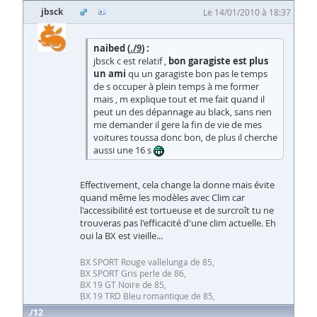
jbsck
Le 14/01/2010 à 18:37
naibed (
./9
) :
jbsck c est relatif ,
bon garagiste est plus
un ami
qu un garagiste bon pas le temps
de s occuper à plein temps à me former
mais , m explique tout et me fait quand il
peut un des dépannage au black, sans rien
me demander il gere la fin de vie de mes
voitures toussa donc bon, de plus il cherche
aussi une 16 s
Effectivement, cela change la donne mais évite
quand même les modèles avec Clim car
l'accessibilité est tortueuse et de surcroît tu ne
trouveras pas l'efficacité d'une clim actuelle. Eh
oui la BX est vieille...
BX SPORT Rouge vallelunga de 85,
BX SPORT Gris perle de 86,
BX 19 GT Noire de 85,
BX 19 TRD Bleu romantique de 85,
12