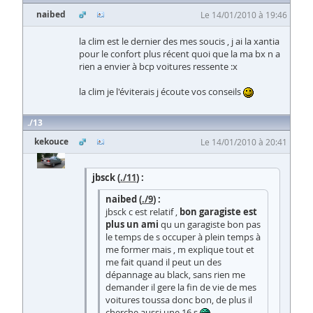
naibed
Le 14/01/2010 à 19:46
la clim est le dernier des mes soucis , j ai la xantia
pour le confort plus récent quoi que la ma bx n a
rien a envier à bcp voitures ressente :x
la clim je l'éviterais j écoute vos conseils
13
kekouce
Le 14/01/2010 à 20:41
jbsck (
./11
) :
naibed (
./9
) :
jbsck c est relatif ,
bon garagiste est
plus un ami
qu un garagiste bon pas
le temps de s occuper à plein temps à
me former mais , m explique tout et
me fait quand il peut un des
dépannage au black, sans rien me
demander il gere la fin de vie de mes
voitures toussa donc bon, de plus il
cherche aussi une 16 s