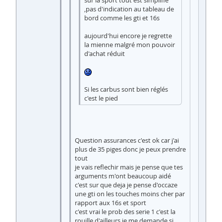
sur la sport tout est simplifié
,pas d'indication au tableau de
bord comme les gti et 16s
aujourd'hui encore je regrette
la mienne malgré mon pouvoir
d'achat réduit
Si les carbus sont bien réglés
c'est le pied
Question assurances c'est ok car j'ai
plus de 35 piges donc je peux prendre
tout
je vais reflechir mais je pense que tes
arguments m'ont beaucoup aidé
c'est sur que deja je pense d'occaze
une gti on les touches moins cher par
rapport aux 16s et sport
c'est vrai le prob des serie 1 c'est la
rouille d'ailleurs je me demande si