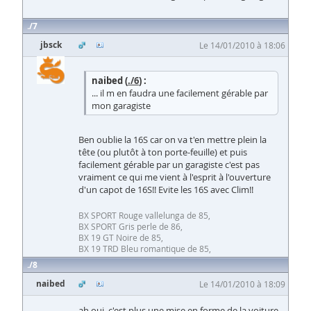
7
jbsck
Le 14/01/2010 à 18:06
naibed (
./6
) :
... il m en faudra une facilement gérable par
mon garagiste
Ben oublie la 16S car on va t'en mettre plein la
tête (ou plutôt à ton porte-feuille) et puis
facilement gérable par un garagiste c'est pas
vraiment ce qui me vient à l'esprit à l'ouverture
d'un capot de 16S!! Evite les 16S avec Clim!!
BX SPORT Rouge vallelunga de 85,
BX SPORT Gris perle de 86,
BX 19 GT Noire de 85,
BX 19 TRD Bleu romantique de 85,
8
naibed
Le 14/01/2010 à 18:09
ah oui, c'est plus une mise en forme de la voiture