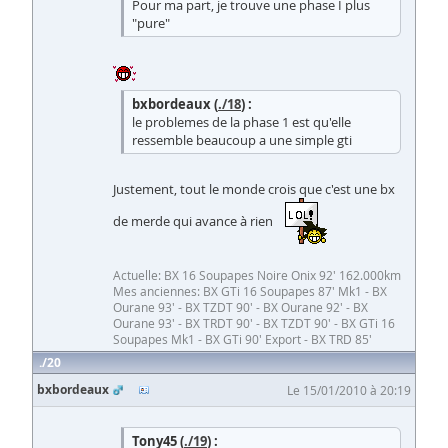
Pour ma part, je trouve une phase I plus
"pure"
bxbordeaux (
./18
) :
le problemes de la phase 1 est qu'elle
ressemble beaucoup a une simple gti
Justement, tout le monde crois que c'est une bx
de merde qui avance à rien
Actuelle: BX 16 Soupapes Noire Onix 92' 162.000km
Mes anciennes: BX GTi 16 Soupapes 87' Mk1 - BX
Ourane 93' - BX TZDT 90' - BX Ourane 92' - BX
Ourane 93' - BX TRDT 90' - BX TZDT 90' - BX GTi 16
Soupapes Mk1 - BX GTi 90' Export - BX TRD 85'
20
bxbordeaux
Le 15/01/2010 à 20:19
Tony45 (
./19
) :