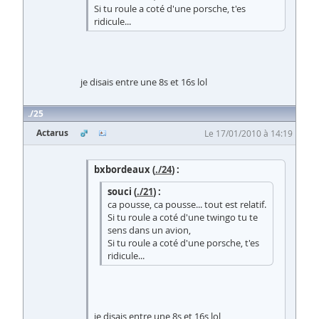
Si tu roule a coté d'une porsche, t'es
ridicule...
je disais entre une 8s et 16s lol
25
Actarus
Le 17/01/2010 à 14:19
bxbordeaux (
./24
) :
souci (
./21
) :
ca pousse, ca pousse... tout est relatif.
Si tu roule a coté d'une twingo tu te
sens dans un avion,
Si tu roule a coté d'une porsche, t'es
ridicule...
je disais entre une 8s et 16s lol