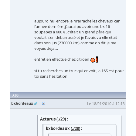
aujourd'hui encore je m'arrache les cheveux car
l'année dernière ,j'aurai pu avoir une bx 16
soupapes a 600 € ,c'était un grand père qui
voulait s'en débarrassé et je l'avais vu elle était
dans son jus (230000 km) comme on dit je me
voyais déja....
entretien effectué chez citroen
si tu recherches un truc qui envoit ,la 16S est pour
toi sans hésitation
30
bxbordeaux
Le 18/01/2010 à 12:13
Actarus (
./29
) :
bxbordeaux (
./28
) :