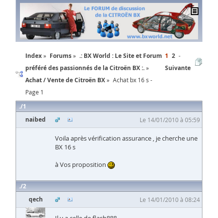
Index
Forums
.: BX World : Le Site et Forum
1
2
préféré des passionnés de la Citroën BX :.
Suivante
Achat / Vente de Citroën BX
Achat bx 16 s -
Page 1
1
naibed
Le 14/01/2010 à 05:59
Voila après vérification assurance , je cherche une
BX 16 s
à Vos proposition
2
qech
Le 14/01/2010 à 08:24
Il y a celle de flash888