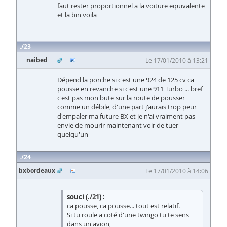
faut rester proportionnel a la voiture equivalente
et la bin voila
23
naibed
Le 17/01/2010 à 13:21
Dépend la porche si c'est une 924 de 125 cv ca
pousse en revanche si c'est une 911 Turbo ... bref
c'est pas mon bute sur la route de pousser
comme un débile, d'une part j'aurais trop peur
d'empaler ma future BX et je n'ai vraiment pas
envie de mourir maintenant voir de tuer
quelqu'un
24
bxbordeaux
Le 17/01/2010 à 14:06
souci (
./21
) :
ca pousse, ca pousse... tout est relatif.
Si tu roule a coté d'une twingo tu te sens
dans un avion,