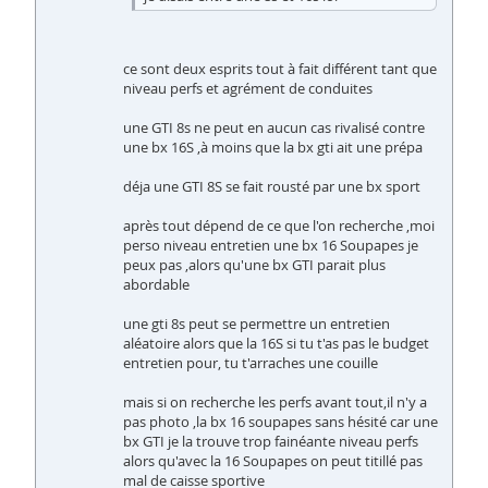
ce sont deux esprits tout à fait différent tant que
niveau perfs et agrément de conduites
une GTI 8s ne peut en aucun cas rivalisé contre
une bx 16S ,à moins que la bx gti ait une prépa
déja une GTI 8S se fait rousté par une bx sport
après tout dépend de ce que l'on recherche ,moi
perso niveau entretien une bx 16 Soupapes je
peux pas ,alors qu'une bx GTI parait plus
abordable
une gti 8s peut se permettre un entretien
aléatoire alors que la 16S si tu t'as pas le budget
entretien pour, tu t'arraches une couille
mais si on recherche les perfs avant tout,il n'y a
pas photo ,la bx 16 soupapes sans hésité car une
bx GTI je la trouve trop fainéante niveau perfs
alors qu'avec la 16 Soupapes on peut titillé pas
mal de caisse sportive