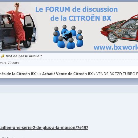
Mot de passe oublié ?
nnus
79 bots
és de la Citroën BX :.
Achat / Vente de Citroën BX
VENDS BX TZD TURBO B
aillee-une-serie-2-de-plus-a-la-maison/7#197