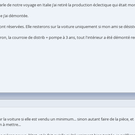
i parle de notre voyage en Italie j'ai retiré la production éclectique qui était m
e j'ai démontée.
sont réservées. Elle resterons sur la voiture uniquement si mon ami se désiste
itron, la courroie de distrib + pompe à 3 ans, tout l'intérieur a été démonté
sur la voiture si elle est vendu un minimum... sinon autant faire de la pièce, 
 à mettre...