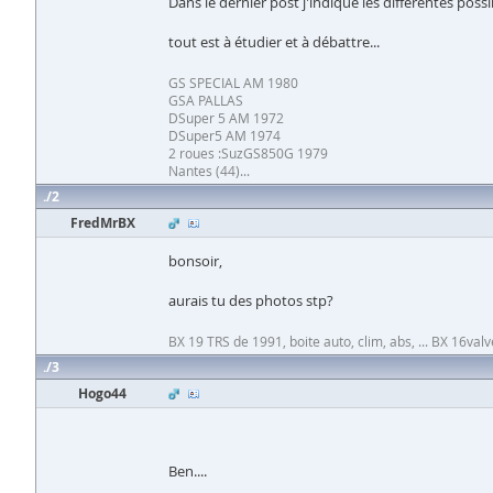
Dans le dernier post j'indique les différentes possib
tout est à étudier et à débattre...
GS SPECIAL AM 1980
GSA PALLAS
DSuper 5 AM 1972
DSuper5 AM 1974
2 roues :SuzGS850G 1979
Nantes (44)...
2
FredMrBX
bonsoir,
aurais tu des photos stp?
BX 19 TRS de 1991, boite auto, clim, abs, ... BX 16va
3
Hogo44
Ben....