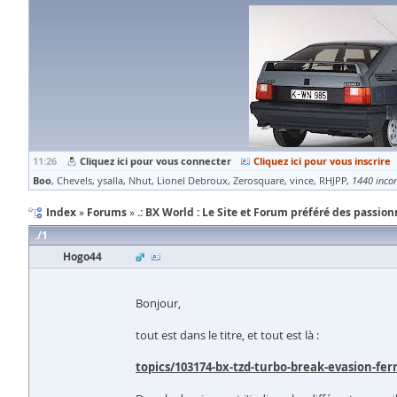
11:26
Cliquez ici pour vous connecter
Cliquez ici pour vous inscrire
Boo
Chevels
ysalla
Nhut
Lionel Debroux
Zerosquare
vince
RHJPP
1440 inco
Index
Forums
.: BX World : Le Site et Forum préféré des passionn
1
Hogo44
Bonjour,
tout est dans le titre, et tout est là :
topics/103174-bx-tzd-turbo-break-evasion-ferr