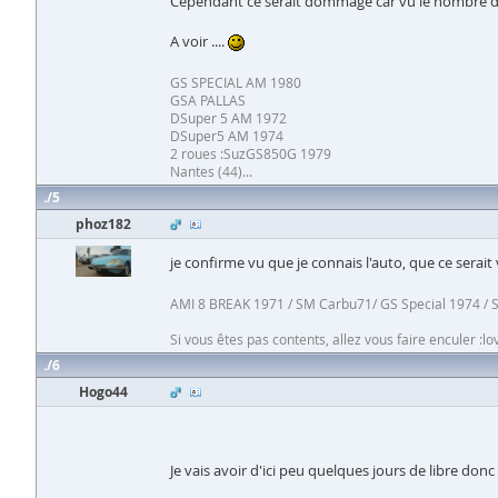
Cependant ce serait dommage car vu le nombre de pièc
A voir ....
GS SPECIAL AM 1980
GSA PALLAS
DSuper 5 AM 1972
DSuper5 AM 1974
2 roues :SuzGS850G 1979
Nantes (44)...
5
phoz182
je confirme vu que je connais l'auto, que ce sera
AMI 8 BREAK 1971 / SM Carbu71/ GS Special 1974 / 
Si vous êtes pas contents, allez vous faire enculer :lo
6
Hogo44
Je vais avoir d'ici peu quelques jours de libre don