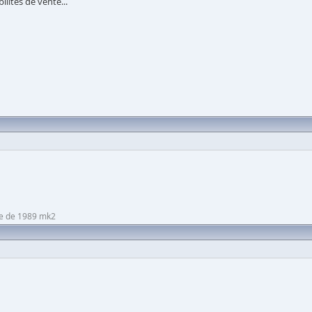
ilités de vente...
lve de 1989 mk2