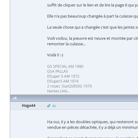
suffit de cliquer sur le lien et de lire la page 6 qu
Elle n'a pas beaucoup changée à part la culasse qu
La seule chose qui a changée c'est que les jantes 
Voili voilou, la pieuvre est neuve et montée par c
remonter la culasse...
Voilà !! :-)
GS SPECIAL AM 1980
GSA PALLAS
DSuper 5 AM 1972
DSuper5 AM 1974
2 roues :SuzGS850G 1979
Nantes (44)...
4
Hogo44
Ha oui, il y a les doubles optiques, qui resteront 
vendue en pièces détachée, il y a déjà un minimum