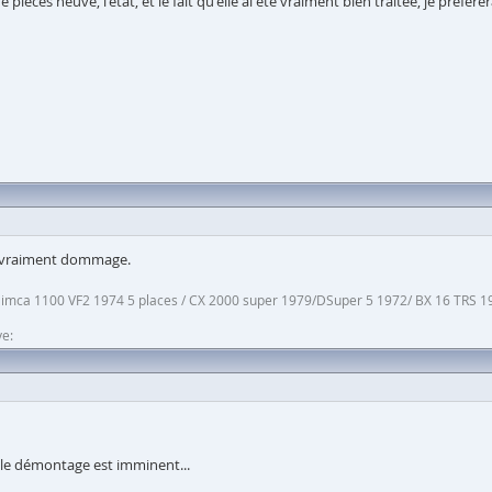
es neuve, l'état, et le fait qu'elle ai été vraiment bien traitée, je préfèrerai
it vraiment dommage.
Simca 1100 VF2 1974 5 places / CX 2000 super 1979/DSuper 5 1972/ BX 16 TRS 1
ve:
c le démontage est imminent...