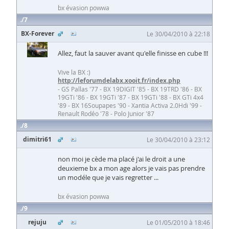
bx évasion powwa
7
BX-Forever
Le 30/04/2010 à 22:18
Allez, faut la sauver avant qu'elle finisse en cube !!!
Vive la BX :)
http://leforumdelabx.xooit.fr/index.php
- GS Pallas '77 - BX 19DIGIT '85 - BX 19TRD '86 - BX
19GTi '86 - BX 19GTi '87 - BX 19GTi '88 - BX GTi 4x4
'89 - BX 16Soupapes '90 - Xantia Activa 2.0Hdi '99 -
Renault Rodéo '78 - Polo Junior '87
8
dimitri61
Le 30/04/2010 à 23:12
non moi je cède ma placé j'ai le droit a une
deuxieme bx a mon age alors je vais pas prendre
un modéle que je vais regretter ...
bx évasion powwa
9
rejuju
Le 01/05/2010 à 18:46