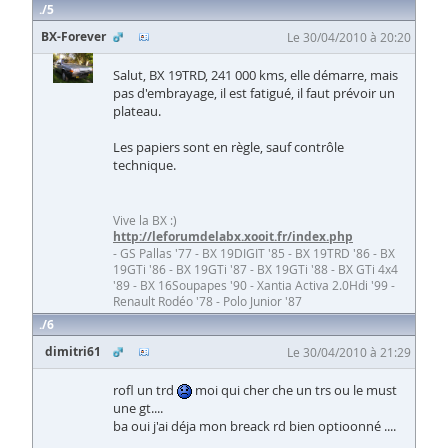
5
BX-Forever
Le 30/04/2010 à 20:20
Salut, BX 19TRD, 241 000 kms, elle démarre, mais
pas d'embrayage, il est fatigué, il faut prévoir un
plateau.
Les papiers sont en règle, sauf contrôle
technique.
Vive la BX :)
http://leforumdelabx.xooit.fr/index.php
- GS Pallas '77 - BX 19DIGIT '85 - BX 19TRD '86 - BX
19GTi '86 - BX 19GTi '87 - BX 19GTi '88 - BX GTi 4x4
'89 - BX 16Soupapes '90 - Xantia Activa 2.0Hdi '99 -
Renault Rodéo '78 - Polo Junior '87
6
dimitri61
Le 30/04/2010 à 21:29
rofl un trd
moi qui cher che un trs ou le must
une gt....
ba oui j'ai déja mon breack rd bien optioonné ....