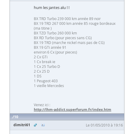
hum les jantes alu ! !
BX TRD Turbo 239 000 km année 89 noir
BX 19 TRD 267 000 km année 85 rouge bordeaux
(ma titine )
BX TZD Turbo 260 000 km
BX RD Turbo (pour pieces sans CG)
BX 19 TRD (marche nickel mais pas de CG)
BX 19 GTi année 91
environ 6 Cx (pour pieces)
2 Cx GTi
1 Cx break ie
1 Cx 25 Turbo D
2 Cx 25 D
1 DS
1 Peugeot 403
1 vieille Mercedes
Venez ici :
http://lhm-addict.superforum.fr/index.htm
10
dimitri61
Le 01/05/2010 à 19:16