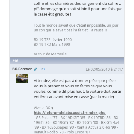
coffre et les charnières des rangement du coffre ..
pff dommage qu'on soit si loin !! pour une fois que
la casse étit gratuite !
Tout le monde savait que c'était impossible. un jour
un con qui le savait pas l'a fait et il a reussi !!
BX 19 TZS février 1990
BX 19 TRD Mars 1990
Autour de Marseille
16
BX-Forever
Le 02/05/2010 à 21:47
Attendez, elle est pas à donner pièce par pièce !
Vous la prenez et vous en faites ce que vous
voulez, comme dit plus haut, la voiture doit partir
entière car avant mise en casse (par la mairie)
Vive la BX :)
http://leforumdelabx.xooit.fr/index.php
- GS Pallas '77 - BX 19DIGIT '85 - BX 19TRD '86 - BX
19GTi '86 - BX 19GTi '87 - BX 19GTi '88 - BX GTi 4x4
'89 - BX 16Soupapes '90 - Xantia Activa 2.0Hdi '99 -
Renault Rodéo '78 - Polo Junior '87