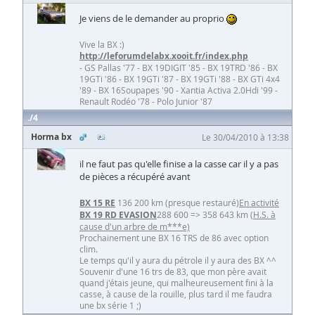
Je viens de le demander au proprio
Vive la BX :)
http://leforumdelabx.xooit.fr/index.php
- GS Pallas '77 - BX 19DIGIT '85 - BX 19TRD '86 - BX
19GTi '86 - BX 19GTi '87 - BX 19GTi '88 - BX GTi 4x4
'89 - BX 16Soupapes '90 - Xantia Activa 2.0Hdi '99 -
Renault Rodéo '78 - Polo Junior '87
4
Horma bx
Le 30/04/2010 à 13:38
il ne faut pas qu'elle finise a la casse car il y a pas
de pièces a récupéré avant
BX 15 RE
136 200 km (presque restauré)
En activité
BX 19 RD EVASION
288 600 => 358 643 km
(H.S. à
cause d'un arbre de m***e)
Prochainement une BX 16 TRS de 86 avec option
clim.
Le temps qu'il y aura du pétrole il y aura des BX ^^
Souvenir d'une 16 trs de 83, que mon père avait
quand j'étais jeune, qui malheureusement fini à la
casse, à cause de la rouille, plus tard il me faudra
une bx série 1 ;)