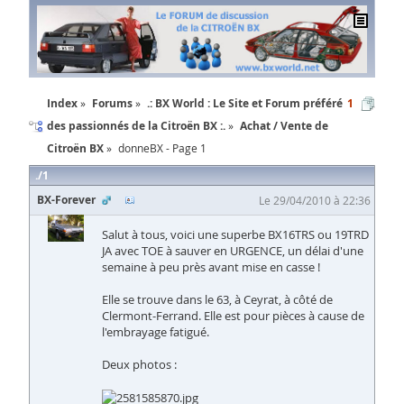
Index
Forums
.: BX World : Le Site et Forum préféré
1
des passionnés de la Citroën BX :.
Achat / Vente de
Citroën BX
donneBX - Page 1
1
BX-Forever
Le 29/04/2010 à 22:36
Salut à tous, voici une superbe BX16TRS ou 19TRD
JA avec TOE à sauver en URGENCE, un délai d'une
semaine à peu près avant mise en casse !
Elle se trouve dans le 63, à Ceyrat, à côté de
Clermont-Ferrand. Elle est pour pièces à cause de
l'embrayage fatigué.
Deux photos :