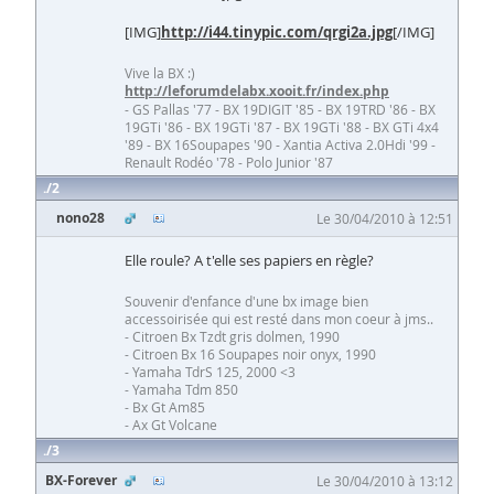
[IMG]
http://i44.tinypic.com/qrgi2a.jpg
[/IMG]
Vive la BX :)
http://leforumdelabx.xooit.fr/index.php
- GS Pallas '77 - BX 19DIGIT '85 - BX 19TRD '86 - BX
19GTi '86 - BX 19GTi '87 - BX 19GTi '88 - BX GTi 4x4
'89 - BX 16Soupapes '90 - Xantia Activa 2.0Hdi '99 -
Renault Rodéo '78 - Polo Junior '87
2
nono28
Le 30/04/2010 à 12:51
Elle roule? A t'elle ses papiers en règle?
Souvenir d'enfance d'une bx image bien
accessoirisée qui est resté dans mon coeur à jms..
- Citroen Bx Tzdt gris dolmen, 1990
- Citroen Bx 16 Soupapes noir onyx, 1990
- Yamaha TdrS 125, 2000 <3
- Yamaha Tdm 850
- Bx Gt Am85
- Ax Gt Volcane
3
BX-Forever
Le 30/04/2010 à 13:12