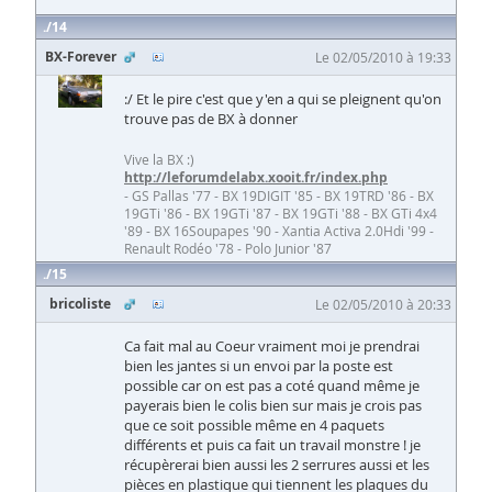
14
BX-Forever
Le 02/05/2010 à 19:33
:/ Et le pire c'est que y'en a qui se pleignent qu'on
trouve pas de BX à donner
Vive la BX :)
http://leforumdelabx.xooit.fr/index.php
- GS Pallas '77 - BX 19DIGIT '85 - BX 19TRD '86 - BX
19GTi '86 - BX 19GTi '87 - BX 19GTi '88 - BX GTi 4x4
'89 - BX 16Soupapes '90 - Xantia Activa 2.0Hdi '99 -
Renault Rodéo '78 - Polo Junior '87
15
bricoliste
Le 02/05/2010 à 20:33
Ca fait mal au Coeur vraiment moi je prendrai
bien les jantes si un envoi par la poste est
possible car on est pas a coté quand même je
payerais bien le colis bien sur mais je crois pas
que ce soit possible même en 4 paquets
différents et puis ca fait un travail monstre ! je
récupèrerai bien aussi les 2 serrures aussi et les
pièces en plastique qui tiennent les plaques du