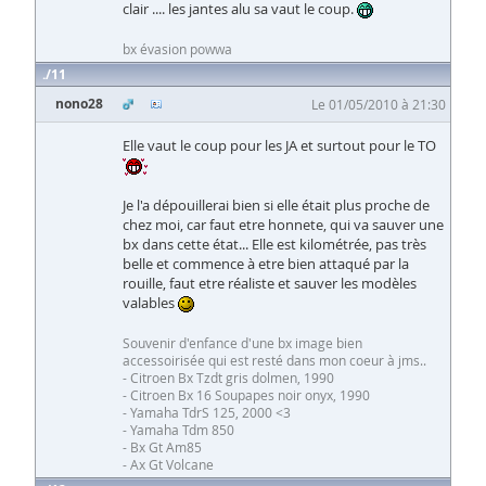
clair .... les jantes alu sa vaut le coup.
bx évasion powwa
11
nono28
Le 01/05/2010 à 21:30
Elle vaut le coup pour les JA et surtout pour le TO
Je l'a dépouillerai bien si elle était plus proche de
chez moi, car faut etre honnete, qui va sauver une
bx dans cette état... Elle est kilométrée, pas très
belle et commence à etre bien attaqué par la
rouille, faut etre réaliste et sauver les modèles
valables
Souvenir d'enfance d'une bx image bien
accessoirisée qui est resté dans mon coeur à jms..
- Citroen Bx Tzdt gris dolmen, 1990
- Citroen Bx 16 Soupapes noir onyx, 1990
- Yamaha TdrS 125, 2000 <3
- Yamaha Tdm 850
- Bx Gt Am85
- Ax Gt Volcane