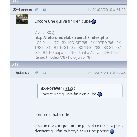
12
BX-Forever
Le 01/05/2010 à 21:52
Encore une qui va finir en cube
Vive la BX :)
http://leforumdelabx.xooit.fr/index.php
- GS Pallas '77 - BX 19DIGIT '85 - BX 19TRD '86 - BX
19GTi '86 - BX 19GTi '87 - BX 19GTi '88 - BX GTi 4x4
'89 - BX 16Soupapes '90 - Xantia Activa 2.0Hdi '99 -
Renault Rodéo '78 - Polo Junior '87
13
Actarus
Le 02/05/2010 à 12:46
BX-Forever (
./12
) :
Encore une qui va finir en cube
comme d'habitude
cela ne me choque même plus et ce ne sera pas la
dernière qui finira broyé sous une presse