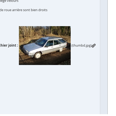
siège velours
de roue arrière sont bien droits
chier joint :
(thumbd.jpg)