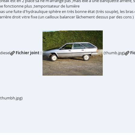
break est en 2 place sa ne m'arrange pas ,mais elle a une banquette arrière, 
ée ne fonctionne plus ,temporisateur de lumière
pas une fuite d'hydraulique sphère en très bonne état (très souple), les bras 
 l'arrière droit vitre fixe (un cailloux balancer lâchement dessus par des cons )
diesel
Fichier joint :
(thumb.jpg)
Fi
(thumbh.jpg)