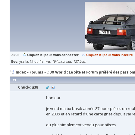
23:05
Cliquez ici pour vous connecter
Cliquez ici pour vous inscrire
Boo
ysalla
Nhut
flanker
194 inconnus
127 bots
Index
Forums
.: BX World : Le Site et Forum préféré des passionn
1
Chuckdu38
bonjour
je vend ma bx break année 87 pour pièces ou roulan
en 2009 et en retard d'une carte grise depuis j'ai r
ou plus simplement vendu pour pièces