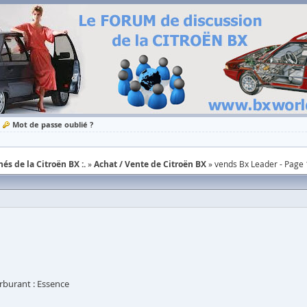
Mot de passe oublié ?
és de la Citroën BX :.
Achat / Vente de Citroën BX
vends Bx Leader - Page 
rburant : Essence