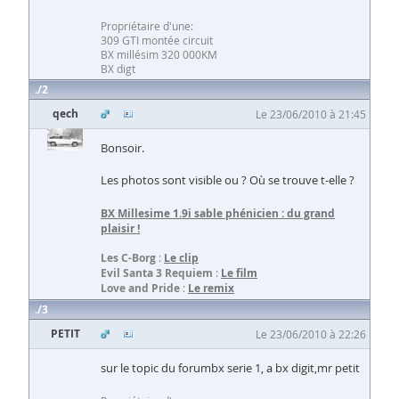
Propriétaire d'une:
309 GTI montée circuit
BX millésim 320 000KM
BX digt
2
qech
Le 23/06/2010 à 21:45
Bonsoir.
Les photos sont visible ou ? Où se trouve t-elle ?
BX Millesime 1.9i sable phénicien
: du grand
plaisir !
Les C-Borg
:
Le clip
Evil Santa 3 Requiem
:
Le film
Love and Pride
:
Le remix
3
PETIT
Le 23/06/2010 à 22:26
sur le topic du forumbx serie 1, a bx digit,mr petit