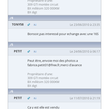
Propriétaire d'une:
309 GTI montée circuit
BX millésim 320 000KM
BX digt
4
TONY58
Le 23/06/2010 à 23:35
Bonsoir,pas interessé pour echange avec une 16S
5
PETIT
Le 24/06/2010 à 06:17
Peut étre,.envoie moi des photos a
fabrice.petit01@free.fr,merci d'avance
Propriétaire d'une:
309 GTI montée circuit
BX millésim 320 000KM
BX digt
6
PETIT
Le 11/07/2010 à 21:19
Ca y est elle est vendu