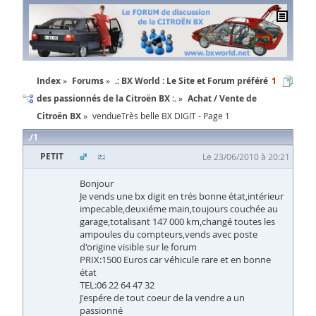
Index
Forums
.: BX World : Le Site et Forum préféré
1
des passionnés de la Citroën BX :.
Achat / Vente de
Citroën BX
vendueTrès belle BX DIGIT - Page 1
1
PETIT
Le 23/06/2010 à 20:21
Bonjour
Je vends une bx digit en trés bonne état,intérieur
impecable,deuxiéme main,toujours couchée au
garage,totalisant 147 000 km,changé toutes les
ampoules du compteurs,vends avec poste
d'origine visible sur le forum
PRIX:1500 Euros car véhicule rare et en bonne
état
TEL:06 22 64 47 32
J'espére de tout coeur de la vendre a un
passionné