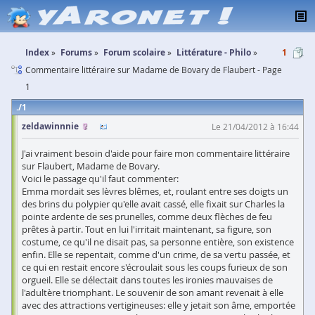
Index
Forums
Forum scolaire
Littérature - Philo
1
Commentaire littéraire sur Madame de Bovary de Flaubert - Page
1
1
zeldawinnnie
Le 21/04/2012 à 16:44
J'ai vraiment besoin d'aide pour faire mon commentaire littéraire
sur Flaubert, Madame de Bovary.
Voici le passage qu'il faut commenter:
Emma mordait ses lèvres blêmes, et, roulant entre ses doigts un
des brins du polypier qu'elle avait cassé, elle fixait sur Charles la
pointe ardente de ses prunelles, comme deux flèches de feu
prêtes à partir. Tout en lui l'irritait maintenant, sa figure, son
costume, ce qu'il ne disait pas, sa personne entière, son existence
enfin. Elle se repentait, comme d'un crime, de sa vertu passée, et
ce qui en restait encore s'écroulait sous les coups furieux de son
orgueil. Elle se délectait dans toutes les ironies mauvaises de
l'adultère triomphant. Le souvenir de son amant revenait à elle
avec des attractions vertigineuses: elle y jetait son âme, emportée