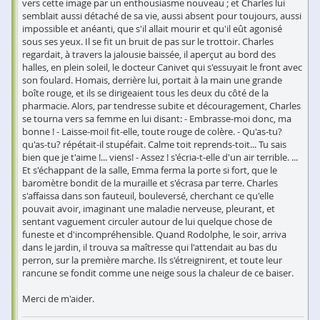
vers cette image par un enthousiasme nouveau ; et Charles lui
semblait aussi détaché de sa vie, aussi absent pour toujours, aussi
impossible et anéanti, que s'il allait mourir et qu'il eût agonisé
sous ses yeux. Il se fit un bruit de pas sur le trottoir. Charles
regardait, à travers la jalousie baissée, il aperçut au bord des
halles, en plein soleil, le docteur Canivet qui s'essuyait le front avec
son foulard. Homais, derrière lui, portait à la main une grande
boîte rouge, et ils se dirigeaient tous les deux du côté de la
pharmacie. Alors, par tendresse subite et découragement, Charles
se tourna vers sa femme en lui disant: - Embrasse-moi donc, ma
bonne ! - Laisse-moi! fit-elle, toute rouge de colère. - Qu'as-tu?
qu'as-tu? répétait-il stupéfait. Calme toit reprends-toit... Tu sais
bien que je t'aime !... viens! - Assez ! s'écria-t-elle d'un air terrible. ...
Et s'échappant de la salle, Emma ferma la porte si fort, que le
baromètre bondit de la muraille et s'écrasa par terre. Charles
s'affaissa dans son fauteuil, bouleversé, cherchant ce qu'elle
pouvait avoir, imaginant une maladie nerveuse, pleurant, et
sentant vaguement circuler autour de lui quelque chose de
funeste et d'incompréhensible. Quand Rodolphe, le soir, arriva
dans le jardin, il trouva sa maîtresse qui l'attendait au bas du
perron, sur la première marche. Ils s'étreignirent, et toute leur
rancune se fondit comme une neige sous la chaleur de ce baiser.
Merci de m'aider.