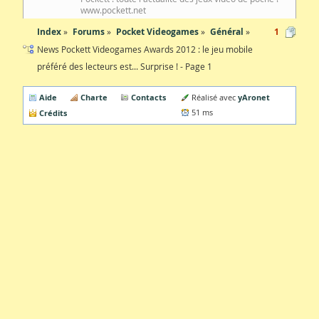
www.pockett.net
Index
Forums
Pocket Videogames
Général
1
News Pockett Videogames Awards 2012 : le jeu mobile
préféré des lecteurs est... Surprise ! - Page 1
Aide
Charte
Contacts
yAronet
Réalisé avec
Crédits
51 ms