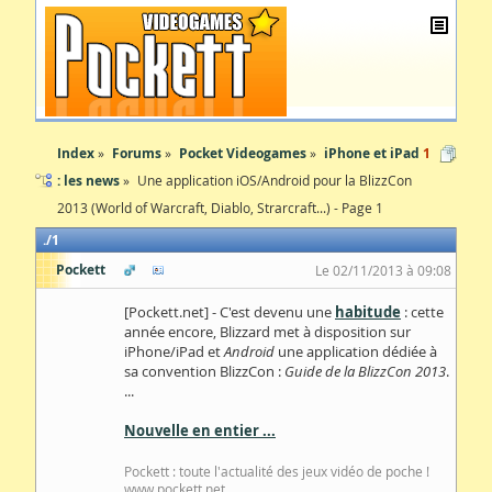
Index
Forums
Pocket Videogames
iPhone et iPad
1
: les news
Une application iOS/Android pour la BlizzCon
2013 (World of Warcraft, Diablo, Strarcraft...) - Page 1
1
Pockett
Le 02/11/2013 à 09:08
[Pockett.net] - C'est devenu une
habitude
: cette
année encore, Blizzard met à disposition sur
iPhone/iPad et
Android
une application dédiée à
sa convention BlizzCon :
Guide de la BlizzCon 2013
.
...
Nouvelle en entier ...
Pockett : toute l'actualité des jeux vidéo de poche !
www.pockett.net