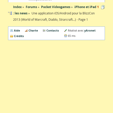
Index
Forums
Pocket Videogames
iPhone et iPad
1
: les news
Une application iOS/Android pour la BlizzCon
2013 (World of Warcraft, Diablo, Strarcraft...) - Page 1
Aide
Charte
Contacts
yAronet
Réalisé avec
Crédits
65 ms