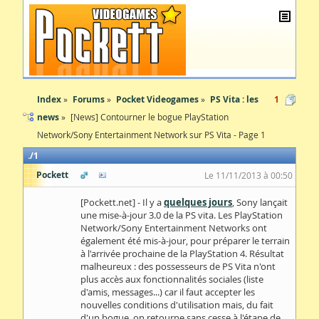
Index
Forums
Pocket Videogames
PS Vita : les
1
news
[News] Contourner le bogue PlayStation
Network/Sony Entertainment Network sur PS Vita - Page 1
1
Pockett
Le 11/11/2013 à 00:50
[Pockett.net] - Il y a
quelques jours
, Sony lançait
une mise-à-jour 3.0 de la PS vita. Les PlayStation
Network/Sony Entertainment Networks ont
également été mis-à-jour, pour préparer le terrain
à l'arrivée prochaine de la PlayStation 4. Résultat
malheureux : des possesseurs de PS Vita n'ont
plus accès aux fonctionnalités sociales (liste
d'amis, messages...) car il faut accepter les
nouvelles conditions d'utilisation mais, du fait
d'un bogue, on retourne sans cesse à l'étape de