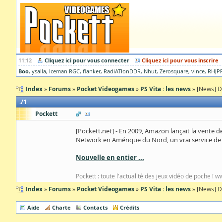
11:12
Cliquez ici pour vous connecter
Cliquez ici pour vous inscrire
Boo
ysalla
Iceman RGC
flanker
RadiATIonDDR
Nhut
Zerosquare
vince
RHJP
Index
Forums
Pocket Videogames
PS Vita : les news
[News] De
1
Pockett
[Pockett.net] - En 2009, Amazon lançait la vente 
Network en Amérique du Nord, un vrai service de 
Nouvelle en entier ...
Pockett : toute l'actualité des jeux vidéo de poche ! 
Index
Forums
Pocket Videogames
PS Vita : les news
[News] De
Aide
Charte
Contacts
Crédits