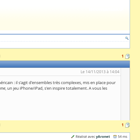
1
1
Le 14/11/2013 à 14:04
icain : il s'agit d'ensembles très complexes, mis en place pour
ame
, un jeu iPhone/iPad, s'en inspire totalement. A vous les
1
1
yAronet
Réalisé avec
54 ms