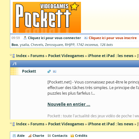
09:59
Cliquez ici pour vous connecter
Cliquez ici pour vous inscrire
Boo
ysalla
Chevels
Zerosquare
RHJPP
1742 inconnus
126 bots
Index
Forums
Pocket Videogames
iPhone et iPad : les news
[
1
Pockett
[Pockett.net] - Vous connaissez peut-être le princ
effectuer des tâches très simples. Le principe de 
puzzles les plus farfelus !...
Nouvelle en entier ...
Pockett : toute l'actualité des jeux vidéo de poche ! 
Index
Forums
Pocket Videogames
iPhone et iPad : les news
[
Aide
Charte
Contacts
Crédits