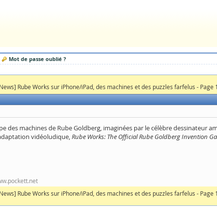
Mot de passe oublié ?
News] Rube Works sur iPhone/iPad, des machines et des puzzles farfelus - Page 
ipe des machines de Rube Goldberg, imaginées par le célèbre dessinateur amér
l'adaptation vidéoludique,
Rube Works: The Official Rube Goldberg Invention G
www.pockett.net
News] Rube Works sur iPhone/iPad, des machines et des puzzles farfelus - Page 