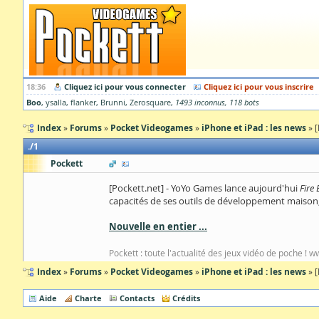
18:36
Cliquez ici pour vous connecter
Cliquez ici pour vous inscrire
Boo
ysalla
flanker
Brunni
Zerosquare
1493 inconnus
118 bots
Index
Forums
Pocket Videogames
iPhone et iPad : les news
[
1
Pockett
[Pockett.net] - YoYo Games lance aujourd'hui
Fire
capacités de ses outils de développement maison
Nouvelle en entier ...
Pockett : toute l'actualité des jeux vidéo de poche ! 
Index
Forums
Pocket Videogames
iPhone et iPad : les news
[
Aide
Charte
Contacts
Crédits