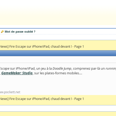
Mot de passe oublié ?
News] Fire Escape sur iPhone/iPad, chaud devant ! - Page 1
 Escape
sur iPhone/iPad, un jeu à la
Doodle Jump
, comprenez par-là un
runni
,
GameMaker: Studio
, sur les plates-formes mobiles....
www.pockett.net
News] Fire Escape sur iPhone/iPad, chaud devant ! - Page 1