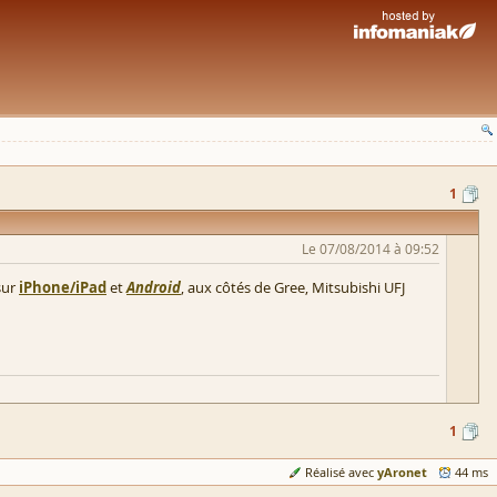
1
Le 07/08/2014 à 09:52
sur
iPhone/iPad
et
Android
, aux côtés de Gree, Mitsubishi UFJ
1
yAronet
Réalisé avec
44 ms