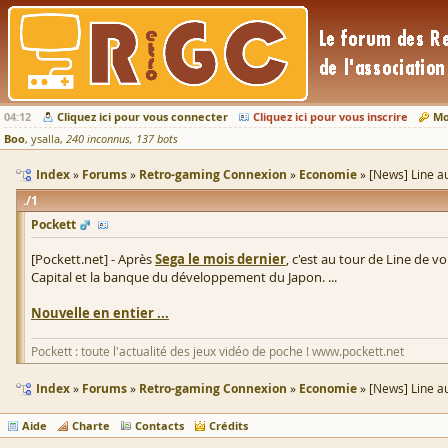
04:12
Cliquez ici pour vous connecter
Cliquez ici pour vous inscrire
Mo
Boo
ysalla
240 inconnus
137 bots
Index
Forums
Retro-gaming Connexion
Economie
[News] Line au
1
Pockett
[Pockett.net] - Après
Sega le mois dernier
, c'est au tour de Line de v
Capital et la banque du développement du Japon. ...
Nouvelle en entier ...
Pockett : toute l'actualité des jeux vidéo de poche ! www.pockett.net
Index
Forums
Retro-gaming Connexion
Economie
[News] Line au
Aide
Charte
Contacts
Crédits