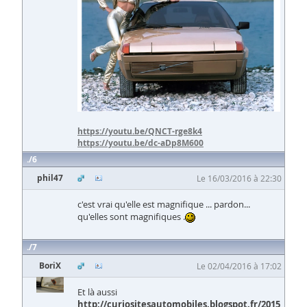
https://youtu.be/QNCT-rge8k4
https://youtu.be/dc-aDp8M600
6
phil47
Le 16/03/2016 à 22:30
c'est vrai qu'elle est magnifique ... pardon...
qu'elles sont magnifiques .
7
BoriX
Le 02/04/2016 à 17:02
Et là aussi
http://curiositesautomobiles.blogspot.fr/2015