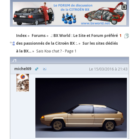
Index
Forums
.: BX World : Le Site et Forum préféré
1
des passionnés de la Citroën BX :.
Sur les sites dédiés
à la BX...
Sais Koa chat ? - Page 1
1
michel69
Le 15/03/2016 à 21:43