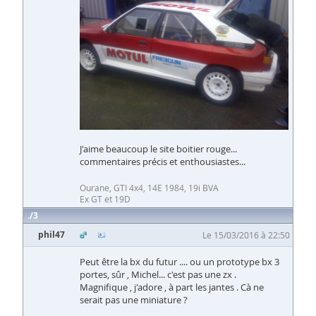
J'aime beaucoup le site boitier rouge...
commentaires précis et enthousiastes...
Ourane, GTI 4x4, 14E 1984, 19i BVA
Ex GT et 19D
3
phil47
Le 15/03/2016 à 22:50
Peut être la bx du futur .... ou un prototype bx 3
portes, sûr , Michel... c'est pas une zx .
Magnifique , j'adore , à part les jantes . Cà ne
serait pas une miniature ?