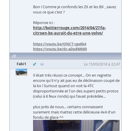
Bon ! Comme je confonds les ZX et les BX , savez
vous ce que c'est ?
Réponse ici :
http://boitierrouge.com/2014/04/27/la-
citroen-bx-aurait-du-etre-une-volvo/
https://youtu.be/QNCT-rge8k4
https://youtu.be/dc-aDp8M600
2
Fabi1
Le 15/03/2016 à 22:47
Il était très réussi ce concept... On en regrette
encore qu'il n'y ait pas eu de déclinaison coupé de
la bx ! Surtout quand on voit la 4TC
disproportionnée et l'un des supers petits protos
(celui à 6 feux ronds) qui l'avait précédée...
plus près de nous... certains connaissent
surement mais mattez cette délicieuse 4x4 d'un
fondu de glace ^^