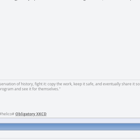
rvation of history, fight it: copy the work, keep it safe, and eventually share it so
program and see it for themselves."
 #helico#
Obligatory XKCD