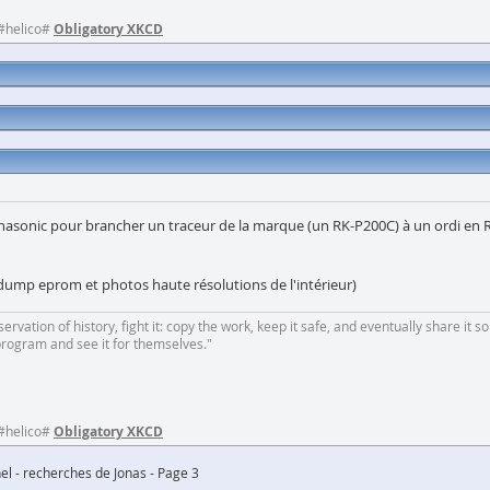
 #helico#
Obligatory XKCD
sonic pour brancher un traceur de la marque (un RK-P200C) à un ordi en RS2
dump eprom et photos haute résolutions de l'intérieur)
rvation of history, fight it: copy the work, keep it safe, and eventually share it so
program and see it for themselves."
 #helico#
Obligatory XKCD
el - recherches de Jonas - Page 3