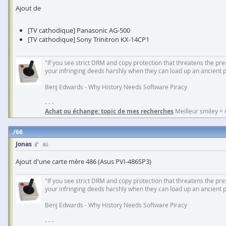
Ajout de
[TV cathodique] Panasonic AG-500
[TV cathodique] Sony Trinitron KX-14CP1
"If you see strict DRM and copy protection that threatens the prese
your infringing deeds harshly when they can load up an ancient 
Benj Edwards - Why History Needs Software Piracy
- - -
Achat ou échange: topic de mes recherches
Meilleur smiley =
66
Jonas
Ajout d'une carte mère 486 (Asus PVI-486SP3)
"If you see strict DRM and copy protection that threatens the prese
your infringing deeds harshly when they can load up an ancient 
Benj Edwards - Why History Needs Software Piracy
- - -