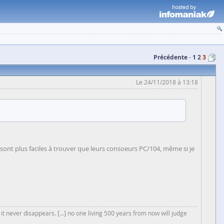
Précédente
1
2
3
Le 24/11/2018 à 13:18
sont plus faciles à trouver que leurs consoeurs PC/104, même si je
 it never disappears. [...] no one living 500 years from now will judge