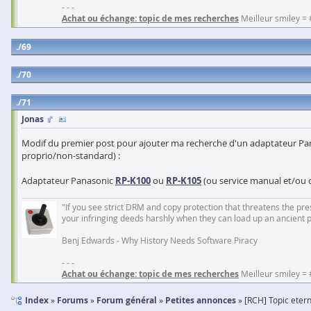
- - -
Achat ou échange: topic de mes recherches
Meilleur smiley =
69
70
71
Jonas
Modif du premier post pour ajouter ma recherche d'un adaptateur Pana
proprio/non-standard) :
Adaptateur Panasonic
RP-K100
ou
RP-K105
(ou service manual et/ou 
"If you see strict DRM and copy protection that threatens the prese
your infringing deeds harshly when they can load up an ancient 
Benj Edwards - Why History Needs Software Piracy
- - -
Achat ou échange: topic de mes recherches
Meilleur smiley =
Index
Forums
Forum général
Petites annonces
[RCH] Topic etern