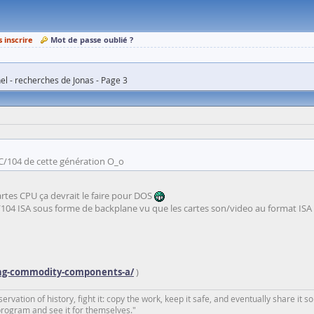
s inscrire
Mot de passe oublié ?
el - recherches de Jonas - Page 3
 PC/104 de cette génération O_o
artes CPU ça devrait le faire pour DOS
/104 ISA sous forme de backplane vu que les cartes son/video au format ISA 
using-commodity-components-a/
)
rvation of history, fight it: copy the work, keep it safe, and eventually share it so
program and see it for themselves."