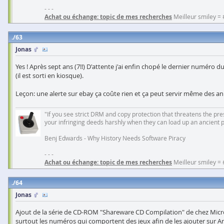
- - -
Achat ou échange: topic de mes recherches
Meilleur smiley =
63
Jonas
Yes ! Après sept ans (7!!) D'attente j'ai enfin chopé le dernier numé
(il est sorti en kiosque).
Leçon: une alerte sur ebay ça coûte rien et ça peut servir même des an
"If you see strict DRM and copy protection that threatens the prese
your infringing deeds harshly when they can load up an ancient 
Benj Edwards - Why History Needs Software Piracy
- - -
Achat ou échange: topic de mes recherches
Meilleur smiley =
64
Jonas
Ajout de la série de CD-ROM "Shareware CD Compilation" de chez MicroA
surtout les numéros qui comportent des jeux afin de les ajouter sur Ar