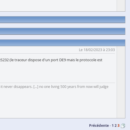
Le 18/02/2023 à 23:03
32 (le traceur dispose d'un port DE9 mais le protocole est
 it never disappears. [...] no one living 500 years from now will judge
Précédente
1
2
3