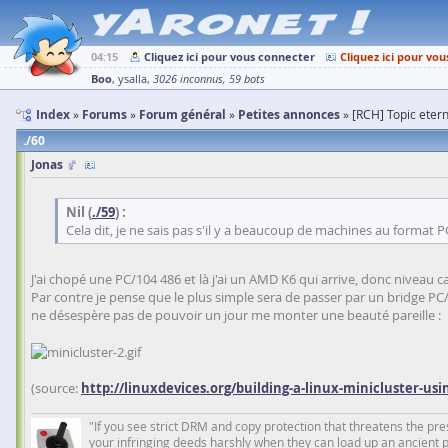
04:15
Cliquez ici pour vous connecter
Cliquez ici pour vou
Boo
ysalla
3026 inconnus
59 bots
Index
Forums
Forum général
Petites annonces
[RCH] Topic etern
60
Jonas
Nil (
./59
) :
Cela dit, je ne sais pas s'il y a beaucoup de machines au format
J'ai chopé une PC/104 486 et là j'ai un AMD K6 qui arrive, donc niveau c
Par contre je pense que le plus simple sera de passer par un bridge PC
ne désespère pas de pouvoir un jour me monter une beauté pareille :
(source:
http://linuxdevices.org/building-a-linux-minicluster-
"If you see strict DRM and copy protection that threatens the prese
your infringing deeds harshly when they can load up an ancient 