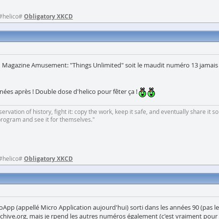
 #helico#
Obligatory XKCD
ro du Magazine Amusement: "Things Unlimited" soit le maudit numéro 13 jamai
nées après ! Double dose d'helico pour fêter ça !
rvation of history, fight it: copy the work, keep it safe, and eventually share it so
program and see it for themselves."
 #helico#
Obligatory XKCD
pp (appellé Micro Application aujourd'hui) sorti dans les années 90 (pas le
chive.org, mais je rpend les autres numéros également (c'est vraiment pour u