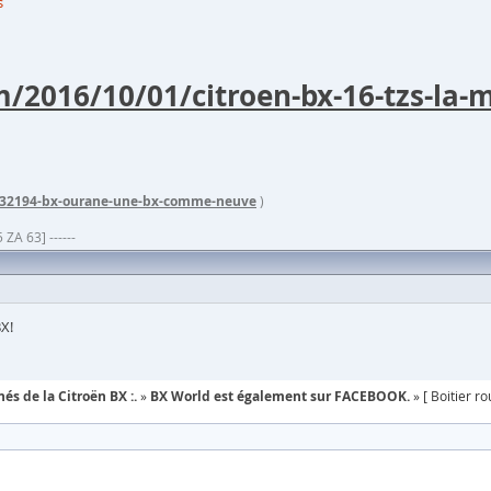
s
m/2016/10/01/citroen-bx-16-tzs-la
132194-bx-ourane-une-bx-comme-neuve
)
ZA 63] ------
BX!
és de la Citroën BX :.
BX World est également sur FACEBOOK.
[ Boitier r