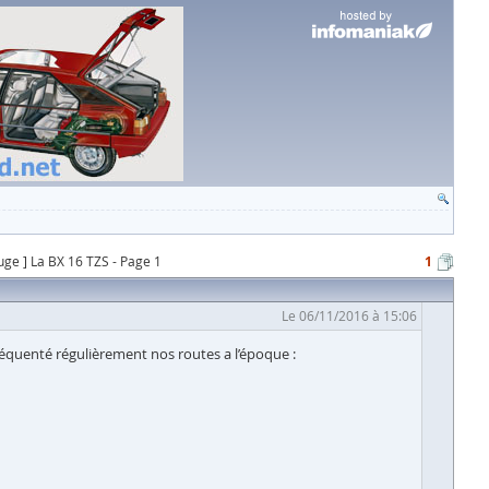
ouge ] La BX 16 TZS - Page 1
1
Le 06/11/2016 à 15:06
équenté régulièrement nos routes a l’époque :