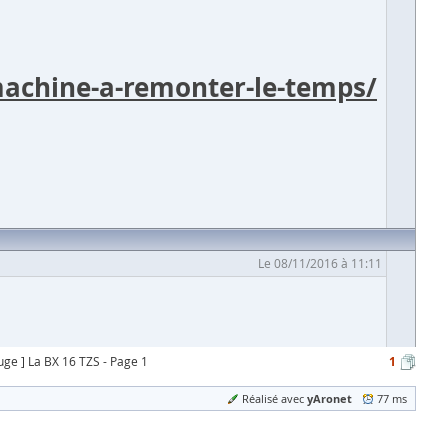
-machine-a-remonter-le-temps/
Le 08/11/2016 à 11:11
ouge ] La BX 16 TZS - Page 1
1
yAronet
Réalisé avec
77 ms