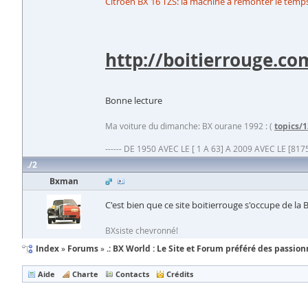
Citroën BX 16 TZS: la machine à remonter le temp
http://boitierrouge.co
Bonne lecture
Ma voiture du dimanche: BX ourane 1992 : (
topics/
------ DE 1950 AVEC LE [ 1 A 63] A 2009 AVEC LE [8175 
2
Bxman
C'est bien que ce site boitierrouge s'occupe de la 
BXsiste chevronné!
Index
Forums
.: BX World : Le Site et Forum préféré des passionn
Aide
Charte
Contacts
Crédits