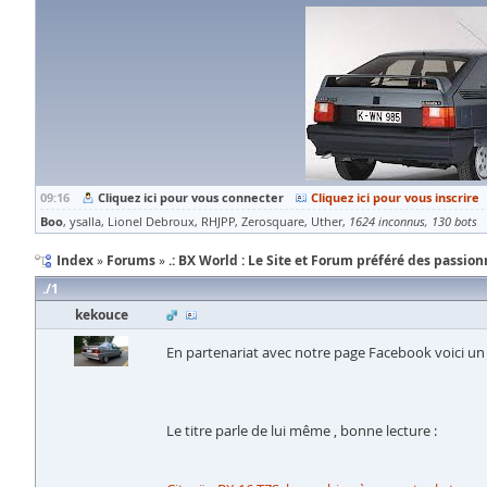
09:16
Cliquez ici pour vous connecter
Cliquez ici pour vous inscrire
Boo
ysalla
Lionel Debroux
RHJPP
Zerosquare
Uther
1624 inconnus
130 bots
Index
Forums
.: BX World : Le Site et Forum préféré des passionn
1
kekouce
En partenariat avec notre page Facebook voici un
Le titre parle de lui même , bonne lecture :