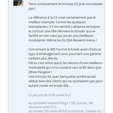
Tiens curieusement le tricorps CX je le connaissais
pas !
La référence à la CX n'est certainement pas le
meilleur exemple, hormis les quelques
exemplaires ( 3 il me semble ) absence de hayon
et surtout une tôle dernière le dossier qui ne
facilite en rien celui qui aurait une meilleure
modularité. Même les Gs GSA fesaient mieux !
Concernant la 405 hormis le break avait choisi ce
type d'aménagement avec pourtant une gamme
tarifaire plus élevée.
Perso c'est entre autre les raisons d'une meilleure
modularité qui m'on conduit vers la BX alors que
j'étais Peugeot !
Une tricorps bx avec banquette arrière aurait
séduit bien des clients qui ne souhaitent pas pour
autant rouler en break 405 .
La passion de la BX avant tout.
Au quotidien: Evasion Image 1.9D, ourane, XM
exclusive turbo D12.
Au musée:TZD turbo 90 full accessoires, Évasion 93,