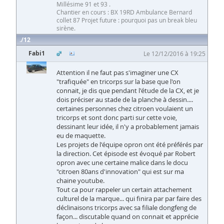
Millésime 91 et 93 .
Chantier en cours : BX 19RD Ambulance Bernard
collet 87 Projet future : pourquoi pas un break bleu
sirène.
12
Fabi1
Le 12/12/2016 à 19:25
Attention il ne faut pas s'imaginer une CX
"trafiquée" en tricorps sur la base que l'on
connait, je dis que pendant l'étude de la CX, et je
dois préciser au stade de la planche à dessin....
certaines personnes chez citroen voulaient un
tricorps et sont donc parti sur cette voie,
dessinant leur idée, il n'y a probablement jamais
eu de maquette.
Les projets de l'équipe opron ont été préférés par
la direction. Cet épisode est évoqué par Robert
opron avec une certaine malice dans le docu
"citroen 80ans d'innovation" qui est sur ma
chaine youtube.
Tout ca pour rappeler un certain attachement
culturel de la marque... qui finira par par faire des
déclinaisons tricorps avec sa filiale dongfeng de
façon... discutable quand on connait et apprécie