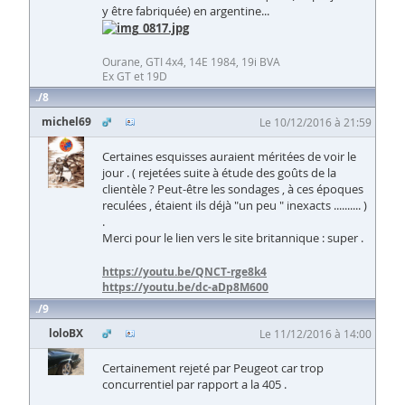
y être fabriquée) en argentine...
Ourane, GTI 4x4, 14E 1984, 19i BVA
Ex GT et 19D
8
michel69
Le 10/12/2016 à 21:59
Certaines esquisses auraient méritées de voir le
jour . ( rejetées suite à étude des goûts de la
clientèle ? Peut-être les sondages , à ces époques
reculées , étaient ils déjà "un peu " inexacts .......... )
.
Merci pour le lien vers le site britannique : super .
https://youtu.be/QNCT-rge8k4
https://youtu.be/dc-aDp8M600
9
loloBX
Le 11/12/2016 à 14:00
Certainement rejeté par Peugeot car trop
concurrentiel par rapport a la 405 .