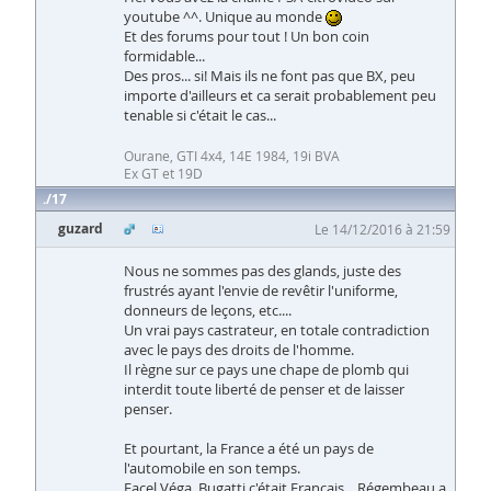
youtube ^^. Unique au monde
Et des forums pour tout ! Un bon coin
formidable...
Des pros... si! Mais ils ne font pas que BX, peu
importe d'ailleurs et ca serait probablement peu
tenable si c'était le cas...
Ourane, GTI 4x4, 14E 1984, 19i BVA
Ex GT et 19D
17
guzard
Le 14/12/2016 à 21:59
Nous ne sommes pas des glands, juste des
frustrés ayant l'envie de revêtir l'uniforme,
donneurs de leçons, etc....
Un vrai pays castrateur, en totale contradiction
avec le pays des droits de l'homme.
Il règne sur ce pays une chape de plomb qui
interdit toute liberté de penser et de laisser
penser.
Et pourtant, la France a été un pays de
l'automobile en son temps.
Facel Véga, Bugatti c'était Français. , Régembeau a