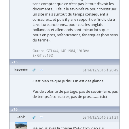
sans compter que ce n'est pas le tout d'avoir les
documents... il faut le savoir-faire pour constituer
un site mais surtout du temps conséquent à
consacrer... et puis il y a le rapport de l'individu à
la voiture ancienne... pour cela les anglais
hollandais et allemands sont mieux lotis que
nous en pros, refabrications, fanatiques (bon sens
du terme).
Ourane, GTI 4x4, 14E 1984, 19i BVA
Ex GT et 19D
15
bxverte
Le 14/12/2016 à 20:49
C'est bien ce que je dis!! On est des glands!
Pas de volonté de partage, pas de savoir-faire, pas
de temps à consacrer, pas de pros...........(sic)
16
Fabi1
Le 14/12/2016 à 21:21
Hé! vous avez la chaine PSA-citrovideo sur