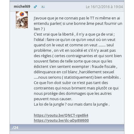
michel69
Le 16/12/2016 à 19:04
J'avoue que je ne connais pas le TT ni même en ai
entendu parler( si une bonne âme peut fournir un
lien ? )
C'est vrai que la liberté , il n'y a que ça de vrai ;
l'idéal : faire ce qu'on ce qu'on veut où on veut
quand on le veut et comme on veut ........ seul
problème , on vit en société et s'il n'y avait pas
des règles ( certes contraignantes et qui sont bien
souvent faites de telle sorte que ceux qui les
édictent s'en sentent exempter : fraude fiscale ,
délinquance en col blanc ,harcèlement sexuel
.....nous serions ( statistiquement) bien embêtés .
Ce que l'on doit subir ce n'est pas tant des
contraintes qui nous briment mais plutôt ce qui
nous protège des dommages que les autres
peuvent nous causer.
La loi de la jungle ? oui mais dans la jungle .
https://youtu.be/QNCT-rge8k4
https://youtu.be/dc-aDp8M600
24