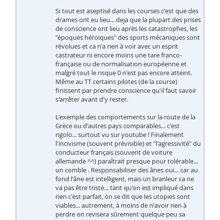
Si tout est aseptisé dans les courses c'est que des
drames ont eu lieu... deja que la plupart des prises
de conscience ont lieu après les catastrophes, les
"époques héroïques" des sports mécaniques sont
révolues et ca n'a rien à voir avec un esprit
castrateur ni encore moins une tare franco-
française ou de normalisation européenne et
malgré tout le risque 0 n'est pas encore atteint.
Même au TT certains pilotes (de la course)
finissent par prendre conscience qu'il faut savoir
s'arrêter avant d'y rester.
L'exemple des comportements sur la route de la
Grèce ou d'autres pays comparables... c'est
rigolo... surtout vu sur youtube ! Finalement
l'incivisme (souvent prévisible) et "l'agressivité" du
conducteur français (souvent de voiture
allemande ^^) paraîtrait presque pour tolérable...
un comble . Responsabiliser des ânes oui... car au
fond l'âne est intelligent, mais un branleur ca ne
va pas être triste... tant qu'on est impliqué dans
rien c'est parfait, on se dit que les utopies sont
viables... autrement, à moins de n'avoir rien à
perdre on revisera sûrement quelque peu sa