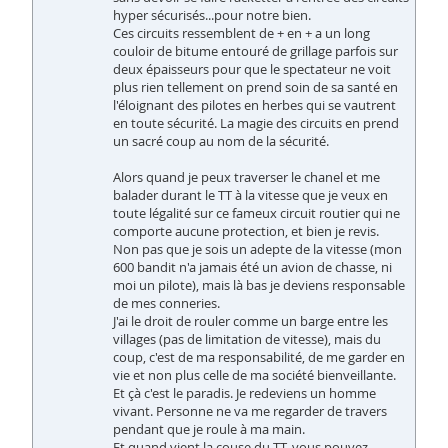
hyper sécurisés...pour notre bien.
Ces circuits ressemblent de + en + a un long
couloir de bitume entouré de grillage parfois sur
deux épaisseurs pour que le spectateur ne voit
plus rien tellement on prend soin de sa santé en
l'éloignant des pilotes en herbes qui se vautrent
en toute sécurité. La magie des circuits en prend
un sacré coup au nom de la sécurité.
Alors quand je peux traverser le chanel et me
balader durant le TT à la vitesse que je veux en
toute légalité sur ce fameux circuit routier qui ne
comporte aucune protection, et bien je revis.
Non pas que je sois un adepte de la vitesse (mon
600 bandit n'a jamais été un avion de chasse, ni
moi un pilote), mais là bas je deviens responsable
de mes conneries.
J'ai le droit de rouler comme un barge entre les
villages (pas de limitation de vitesse), mais du
coup, c'est de ma responsabilité, de me garder en
vie et non plus celle de ma société bienveillante.
Et çà c'est le paradis. Je redeviens un homme
vivant. Personne ne va me regarder de travers
pendant que je roule à ma main.
Et quand vient la couse du TT, vous pouvez