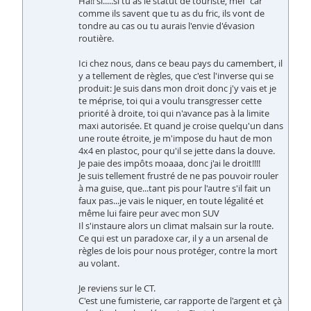
Ha!! si.....si tu as le statut de touriste, mef' car
comme ils savent que tu as du fric, ils vont de
tondre au cas ou tu aurais l'envie d'évasion
routière.
Ici chez nous, dans ce beau pays du camembert, il
y a tellement de règles, que c'est l'inverse qui se
produit: Je suis dans mon droit donc j'y vais et je
te méprise, toi qui a voulu transgresser cette
priorité à droite, toi qui n'avance pas à la limite
maxi autorisée. Et quand je croise quelqu'un dans
une route étroite, je m'impose du haut de mon
4x4 en plastoc, pour qu'il se jette dans la douve.
Je paie des impôts moaaa, donc j'ai le droit!!!!
Je suis tellement frustré de ne pas pouvoir rouler
à ma guise, que...tant pis pour l'autre s'il fait un
faux pas...je vais le niquer, en toute légalité et
même lui faire peur avec mon SUV
Il s'instaure alors un climat malsain sur la route.
Ce qui est un paradoxe car, il y a un arsenal de
règles de lois pour nous protéger, contre la mort
au volant.
Je reviens sur le CT.
C'est une fumisterie, car rapporte de l'argent et çà