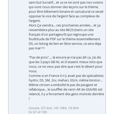
sans but lucratif... et ca ce ne sont pas nos voisins
qui vont nous donner des leçons sur le thème,
pour être bêtement binaire et caricatural ce serait
opposer le vice de l'argent face au complexe de
l'argent.
Alors Ça viendra... ces prochaines années... et ça
ressemblera plus au site BK23 (tiens un site
français d'un partageur!!) qui regroupe une
foulititude de PDF sur le thème essentiellement
DS, un listing de lien en libre service, ce sera deja
pas mal ^^
"Pas de pros".... là encore je n'ai pas dit ca, j'ai dis
que les 3 pays GB NL et D etaient mieux lotis que
nous, ce ne veux pas dire que c'est le désert pour
nous.
Comme si en France il n'y avait pas de spécialistes
hydro, DS, SM, 2cv, mehari, GS/A, même birotor...
Même citroen a emboîté le pas de peugeot et
refabrique... le soufflet de verin AR de GSA/BX est
relancé, il y a forcement des gens motivés derrière
!
Ourane, GTI 4x4, 14E 1984, 19i BVA
Ex GT et 19D