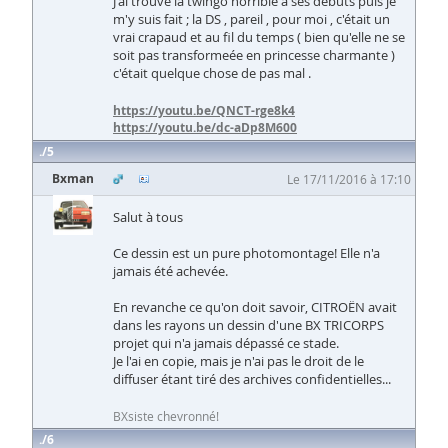
J'ai trouvé la twingo horrible à ses débuts puis je
m'y suis fait ; la DS , pareil , pour moi , c'était un
vrai crapaud et au fil du temps ( bien qu'elle ne se
soit pas transformeée en princesse charmante )
c'était quelque chose de pas mal .
https://youtu.be/QNCT-rge8k4
https://youtu.be/dc-aDp8M600
5
Bxman
Le 17/11/2016 à 17:10
Salut à tous
Ce dessin est un pure photomontage! Elle n'a
jamais été achevée.
En revanche ce qu'on doit savoir, CITROËN avait
dans les rayons un dessin d'une BX TRICORPS
projet qui n'a jamais dépassé ce stade.
Je l'ai en copie, mais je n'ai pas le droit de le
diffuser étant tiré des archives confidentielles...
BXsiste chevronné!
6