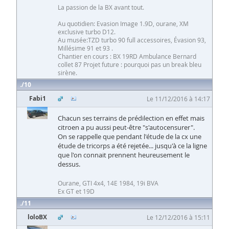
La passion de la BX avant tout.
Au quotidien: Evasion Image 1.9D, ourane, XM
exclusive turbo D12.
Au musée:TZD turbo 90 full accessoires, Évasion 93,
Millésime 91 et 93 .
Chantier en cours : BX 19RD Ambulance Bernard
collet 87 Projet future : pourquoi pas un break bleu
sirène.
10
Fabi1
Le 11/12/2016 à 14:17
Chacun ses terrains de prédilection en effet mais
citroen a pu aussi peut-être "s'autocensurer".
On se rappelle que pendant l'étude de la cx une
étude de tricorps a été rejetée... jusqu'à ce la ligne
que l'on connait prennent heureusement le
dessus.
Ourane, GTI 4x4, 14E 1984, 19i BVA
Ex GT et 19D
11
loloBX
Le 12/12/2016 à 15:11