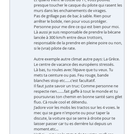
presque toucher le casque du pilote qui rasent les
murs dans les enchainements de virages.
Pas de grillage pas de bac à sable. Rien pour
arrêter le bolide, rien pour vous protéger.
Personne pour me dire ce qui est bien pour moi.
Là aussi je suis responsable de prendre la bécane
lancée à 300 km/h entre deux trottoirs,
responsable de la prendre en pleine poire ou non,
si le (vrai) pilote de rate.
Autre exemple autre climat autre pays: La Grèce.
Le centre de vacance des européens stressés.
Là bas, tu roules avec l'épave que tu veux. Tu
mets ta ceinture ou pas. Feu rouge, bande
blanches stop etc......c'est facultatif.
Il faut juste savoir un truc: Comme personne ne
respecte rien........fait gaffe à tout le monde et tu
poursuivras ton chemin en bonne santé sans gilet
fluo. Cà roule cool et détendu.
J'adore voir les mobs les tractos sur les 4 voies. le
mec qui se gare n'importe ou pour taper la
discute, la voiture qui se serre à droite pour te
laisser passer car tu es derrière lui depuis un
moment.etc...