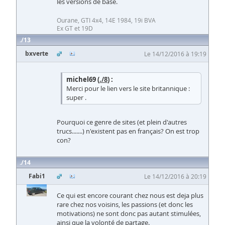
les versions de base.
Ourane, GTI 4x4, 14E 1984, 19i BVA
Ex GT et 19D
13
bxverte
Le 14/12/2016 à 19:19
michel69 (
./8
) :
Merci pour le lien vers le site britannique :
super .
Pourquoi ce genre de sites (et plein d'autres
trucs.......) n'existent pas en français? On est trop
con?
14
Fabi1
Le 14/12/2016 à 20:19
Ce qui est encore courant chez nous est deja plus
rare chez nos voisins, les passions (et donc les
motivations) ne sont donc pas autant stimulées,
ainsi que la volonté de partage.