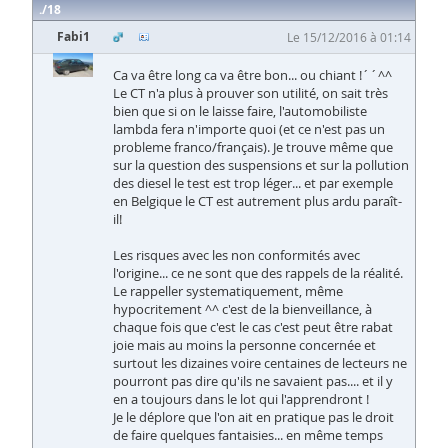
18
Fabi1
Le 15/12/2016 à 01:14
Ca va être long ca va être bon... ou chiant !´´^^
Le CT n'a plus à prouver son utilité, on sait très
bien que si on le laisse faire, l'automobiliste
lambda fera n'importe quoi (et ce n'est pas un
probleme franco/français). Je trouve même que
sur la question des suspensions et sur la pollution
des diesel le test est trop léger... et par exemple
en Belgique le CT est autrement plus ardu paraît-
il!
Les risques avec les non conformités avec
l'origine... ce ne sont que des rappels de la réalité.
Le rappeller systematiquement, même
hypocritement ^^ c'est de la bienveillance, à
chaque fois que c'est le cas c'est peut être rabat
joie mais au moins la personne concernée et
surtout les dizaines voire centaines de lecteurs ne
pourront pas dire qu'ils ne savaient pas.... et il y
en a toujours dans le lot qui l'apprendront !
Je le déplore que l'on ait en pratique pas le droit
de faire quelques fantaisies... en même temps