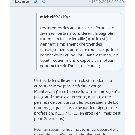
bxverte
Le 16/12/2016 à 09:29
michel69 (
./19
) :
Les attentes des adeptes de ce forum sont
diverses : certains considèrent la bagnole
comme un tas de ferraille ( qu’elle est ) et
viennent simplement chercher des
renseignements pour faire rouler ce qui leur
permet d’aller au boulot . Dans le temps , on
levait fréquemment le capot d’un moteur
pour mettre de l’huile , de l’eau … ;
Un tas de ferraille avec du plastic dedans ou
autour (comme je l'ai déjà dit), c'est çà.
Maintenant j'aime bien ce forum, même si je n'ai
pas grand chose à apprendre, mais cela me
permets de voir qui sont les possesseurs de BX
(dommage que je ne sache pas leur âge, ni leur
profession, ni.......,ni.........., en gros rien , mais c'est
peut-être mieux)
Pour en revenir à nos moutons, au départ de la
discussion, je m'étonnais simplement du fait