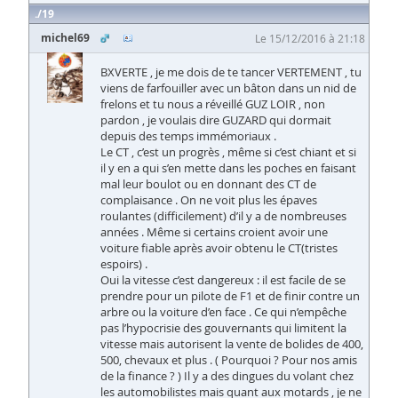
19
michel69
Le 15/12/2016 à 21:18
BXVERTE , je me dois de te tancer VERTEMENT , tu
viens de farfouiller avec un bâton dans un nid de
frelons et tu nous a réveillé GUZ LOIR , non
pardon , je voulais dire GUZARD qui dormait
depuis des temps immémoriaux .
Le CT , c’est un progrès , même si c’est chiant et si
il y en a qui s’en mette dans les poches en faisant
mal leur boulot ou en donnant des CT de
complaisance . On ne voit plus les épaves
roulantes (difficilement) d’il y a de nombreuses
années . Même si certains croient avoir une
voiture fiable après avoir obtenu le CT(tristes
espoirs) .
Oui la vitesse c’est dangereux : il est facile de se
prendre pour un pilote de F1 et de finir contre un
arbre ou la voiture d’en face . Ce qui n’empêche
pas l’hypocrisie des gouvernants qui limitent la
vitesse mais autorisent la vente de bolides de 400,
500, chevaux et plus . ( Pourquoi ? Pour nos amis
de la finance ? ) Il y a des dingues du volant chez
les automobilistes mais quant aux motards , je ne