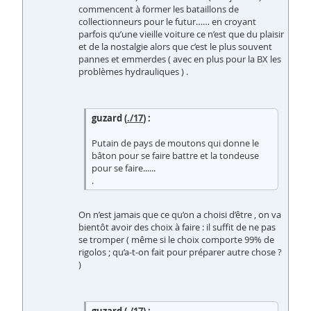
commencent à former les bataillons de
collectionneurs pour le futur…… en croyant
parfois qu’une vieille voiture ce n’est que du plaisir
et de la nostalgie alors que c’est le plus souvent
pannes et emmerdes ( avec en plus pour la BX les
problèmes hydrauliques ) .
guzard (
./17
) :
Putain de pays de moutons qui donne le
bâton pour se faire battre et la tondeuse
pour se faire......
.
On n’est jamais que ce qu’on a choisi d’être , on va
bientôt avoir des choix à faire : il suffit de ne pas
se tromper ( même si le choix comporte 99% de
rigolos ; qu’a-t-on fait pour préparer autre chose ?
)
guzard (
./17
) :