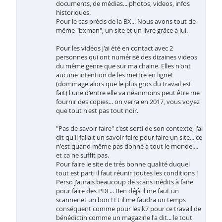
documents, de médias... photos, videos, infos
historiques.
Pour le cas précis de la BX... Nous avons tout de
même "bxman", un site et un livre grâce à lui.
Pour les vidéos j'ai été en contact avec 2
personnes qui ont numérisé des dizaines videos
du même genre que sur ma chaine. Elles n'ont
aucune intention de les mettre en ligne!
(dommage alors que le plus gros du travail est
fait) l'une d'entre elle va néanmoins peut être me
fournir des copies... on verra en 2017, vous voyez
que tout n'est pas tout noir.
"Pas de savoir faire" c'est sorti de son contexte, j'ai
dit qu'il fallait un savoir faire pour faire un site... ce
n'est quand même pas donné à tout le monde....
et ca ne suffit pas.
Pour faire le site de trés bonne qualité duquel
tout est parti il faut réunir toutes les conditions !
Perso j'aurais beaucoup de scans inédits à faire
pour faire des PDF... Ben déjà il me faut un
scanner et un bon ! Et il me faudra un temps
conséquent comme pour les k7 pour ce travail de
bénédictin comme un magazine l'a dit... le tout