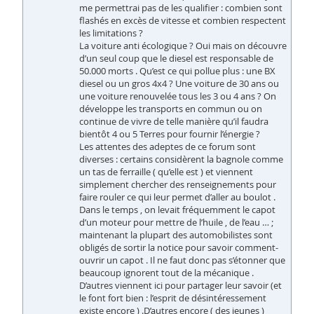
me permettrai pas de les qualifier : combien sont
flashés en excès de vitesse et combien respectent
les limitations ?
La voiture anti écologique ? Oui mais on découvre
d’un seul coup que le diesel est responsable de
50.000 morts . Qu’est ce qui pollue plus : une BX
diesel ou un gros 4x4 ? Une voiture de 30 ans ou
une voiture renouvelée tous les 3 ou 4 ans ? On
développe les transports en commun ou on
continue de vivre de telle manière qu’il faudra
bientôt 4 ou 5 Terres pour fournir l’énergie ?
Les attentes des adeptes de ce forum sont
diverses : certains considèrent la bagnole comme
un tas de ferraille ( qu’elle est ) et viennent
simplement chercher des renseignements pour
faire rouler ce qui leur permet d’aller au boulot .
Dans le temps , on levait fréquemment le capot
d’un moteur pour mettre de l’huile , de l’eau … ;
maintenant la plupart des automobilistes sont
obligés de sortir la notice pour savoir comment-
ouvrir un capot . Il ne faut donc pas s’étonner que
beaucoup ignorent tout de la mécanique .
D’autres viennent ici pour partager leur savoir (et
le font fort bien : l’esprit de désintéressement
existe encore ) .D’autres encore ( des jeunes )