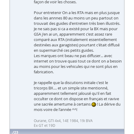
façon de voir les choses.
Pour entretenir On a les RTA mais en plus jusque
dans les annnes 80 au moins un peu partout on
trouvait des guides d'entretien très bien illustrés.
Je ne sais pas si ca a existé pour la BX mais pour
GSA j'en ai un, apparemment c'est assez rare
comparé aux RTA (initialement essentiellement
destinées aux garagistes) pourtant c'était diffusé
en supermarché ces petits guides.
Les marques ont beau ne pas diffuser... avec
internet on trouve quasi tout ce dont on a besoin
au moins pour les vehicules qui ne sont plus en
fabrication.
Je rappelle que la discutions initiale c'est le
tricorps BX.... et un simple site mentionné,
apparemment tellement jalousé qu'il en fait
occulter ce dont on dispose en français et ravive
une sacrée amertume à certains
! La dérive du
mois voire de l'année ^^!
Ourane, GTI 4x4, 14E 1984, 19i BVA
Ex GT et 19D
23