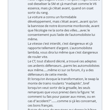
osé dieseliser la SM et çà marchait comme le V6
essence, mais çà c'était avant, quand on osait
sortir du rang.
La voiture a connu un formidable
développement, mais c'était avant...avant qu'on
la bannisse de notre économie moribonde, avant
que l'écologie ne la sorte des villes....avec le
consentement puis l'aide de l'automobiliste lui
même.
La vitesse c'est interdit, c'est dangereux et çà
rapporte tellement d'argent. L'automobiliste
lambda, vous dira lui même que c'est dangereux
de rouler vite.
Le CT, tout d'abord décrié, a trouvé ces adeptes
ces ardents défenseurs...parmi les automobilistes
eux même......même ici sur ce forum, il y a des
défenseurs de cette merde.
Et lorsqu'on évoque la transformation, le swap la
monte de trains roulants "inadaptés", bref
lorsqu'on veut sortir de la grisaille, les seuls
remarques que vous prenez dans la figure: "et
comment tu fais pour passer aux mines, ou en
cas d''accident?"........comme si çà les concernait,
ces bons français.
Putain de pays de moutons qui donne le bâton