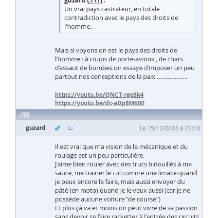
Un vrai pays castrateur, en totale
contradiction avec le pays des droits de
l'homme..
Mais si voyons on est le pays des droits de
l’homme : à coups de porte-avions , de chars
d’assaut de bombes on essaye d’imposer un peu
partout nos conceptions de la paix ……………….
https://youtu.be/QNCT-rge8k4
https://youtu.be/dc-aDp8M600
20
guzard
Le 15/12/2016 à 23:10
Il est vrai que ma vision de le mécanique et du
roulage est un peu particulière.
J'aime bien rouler avec des trucs bidouillés à ma
sauce, me trainer le cul comme une limace quand
je peux encore le faire, mais aussi envoyer du
pâté (en moto) quand je le veux aussi (car je ne
possède aucune voiture "de course")
Et plus çà va et moins on peut vivre de sa passion
sans devoir se faire racketter à l'entrée des circuits