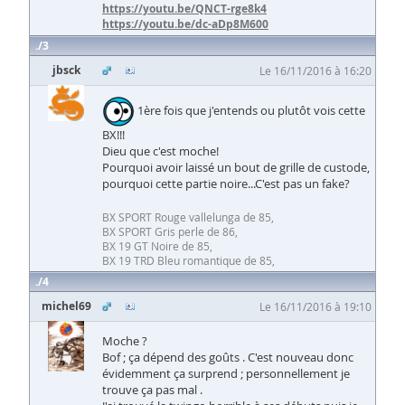
https://youtu.be/QNCT-rge8k4
https://youtu.be/dc-aDp8M600
3
jbsck
Le 16/11/2016 à 16:20
1ère fois que j'entends ou plutôt vois cette
BX!!!
Dieu que c'est moche!
Pourquoi avoir laissé un bout de grille de custode,
pourquoi cette partie noire...C'est pas un fake?
BX SPORT Rouge vallelunga de 85,
BX SPORT Gris perle de 86,
BX 19 GT Noire de 85,
BX 19 TRD Bleu romantique de 85,
4
michel69
Le 16/11/2016 à 19:10
Moche ?
Bof ; ça dépend des goûts . C'est nouveau donc
évidemment ça surprend ; personnellement je
trouve ça pas mal .