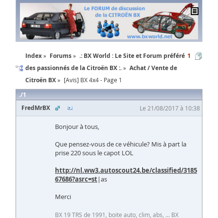
Index
Forums
.: BX World : Le Site et Forum préféré
1
des passionnés de la Citroën BX :.
Achat / Vente de
Citroën BX
[Avis] BX 4x4 - Page 1
1
FredMrBX
Le 21/08/2017 à 10:38
Bonjour à tous,
Que pensez-vous de ce véhicule? Mis à part la
prise 220 sous le capot LOL
http://nl.ww3.autoscout24.be/classified/3185
67686?asrc=st
|as
Merci
BX 19 TRS de 1991, boite auto, clim, abs, ... BX