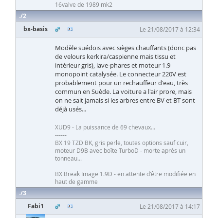
16valve de 1989 mk2
2
bx-basis
Le 21/08/2017 à 12:34
Modèle suédois avec sièges chauffants (donc pas
de velours kerkira/caspienne mais tissu et
intérieur gris), lave-phares et moteur 1.9
monopoint catalysée. Le connecteur 220V est
probablement pour un rechauffeur d'eau, très
commun en Suède. La voiture a l'air prore, mais
on ne sait jamais si les arbres entre BV et BT sont
déjà usés...
XUD9 - La puissance de 69 chevaux...
------
BX 19 TZD BK, gris perle, toutes options sauf cuir,
moteur D9B avec boîte TurboD - morte après un
tonneau...
BX Break Image 1.9D - en attente d'être modifiée en
haut de gamme
3
Fabi1
Le 21/08/2017 à 14:17