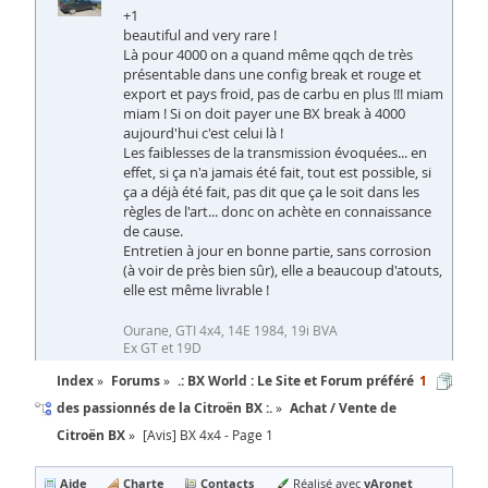
+1
beautiful and very rare !
Là pour 4000 on a quand même qqch de très
présentable dans une config break et rouge et
export et pays froid, pas de carbu en plus !!! miam
miam ! Si on doit payer une BX break à 4000
aujourd'hui c'est celui là !
Les faiblesses de la transmission évoquées... en
effet, si ça n'a jamais été fait, tout est possible, si
ça a déjà été fait, pas dit que ça le soit dans les
règles de l'art... donc on achète en connaissance
de cause.
Entretien à jour en bonne partie, sans corrosion
(à voir de près bien sûr), elle a beaucoup d'atouts,
elle est même livrable !
Ourane, GTI 4x4, 14E 1984, 19i BVA
Ex GT et 19D
Index
Forums
.: BX World : Le Site et Forum préféré
1
des passionnés de la Citroën BX :.
Achat / Vente de
Citroën BX
[Avis] BX 4x4 - Page 1
Aide
Charte
Contacts
yAronet
Réalisé avec