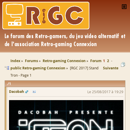
Index
Forums
Retro-gaming Connexion
Forum
1
2
public Retro-gaming Connexion
[RGC 2017] Stand
Suivante
Tron - Page 1
1
Dacobah
Le 25/08/2017 à 19:29