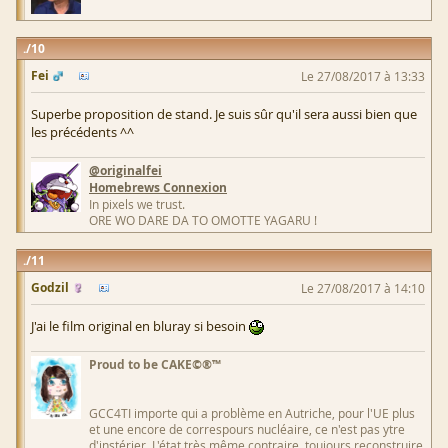
10
Fei
Le 27/08/2017 à 13:33
Superbe proposition de stand. Je suis sûr qu'il sera aussi bien que
les précédents ^^
@originalfei
Homebrews Connexion
In pixels we trust.
ORE WO DARE DA TO OMOTTE YAGARU !
11
Godzil
Le 27/08/2017 à 14:10
J'ai le film original en bluray si besoin
Proud to be CAKE©®™
GCC4TI importe qui a problème en Autriche, pour l'UE plus
et une encore de correspours nucléaire, ce n'est pas ytre
d'instérier. L'état très même contraire, toujours reconstruire