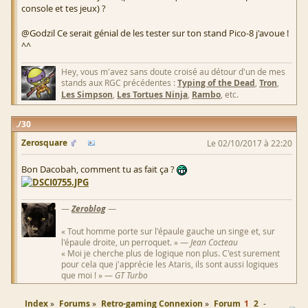
console et tes jeux) ?
@Godzil Ce serait génial de les tester sur ton stand Pico-8 j'avoue !
^^
Hey, vous m'avez sans doute croisé au détour d'un de mes
stands aux RGC précédentes :
Typing of the Dead
,
Tron
,
Les Simpson
,
Les Tortues Ninja
,
Rambo
, etc.
30
Zerosquare
Le 02/10/2017 à 22:20
Bon Dacobah, comment tu as fait ça ?
—
Zeroblog
—
« Tout homme porte sur l'épaule gauche un singe et, sur
l'épaule droite, un perroquet. » —
Jean Cocteau
« Moi je cherche plus de logique non plus. C'est surement
pour cela que j'apprécie les Ataris, ils sont aussi logiques
que moi ! » —
GT Turbo
Index
Forums
Retro-gaming Connexion
Forum
1
2