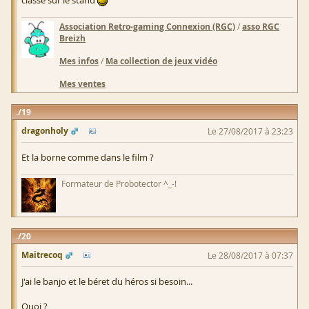
classe sur le stand
Association Retro-gaming Connexion (RGC)
/
asso RGC
Breizh
Mes infos
/
Ma collection de jeux vidéo
Mes ventes
19
dragonholy
Le 27/08/2017 à 23:23
Et la borne comme dans le film ?
Formateur de Probotector ^_-!
20
Maitrecoq
Le 28/08/2017 à 07:37
J'ai le banjo et le béret du héros si besoin...
Quoi ?