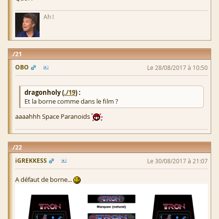
Ah !
21
OBO
Le 28/08/2017 à 10:50
dragonholy (
./19
) :
Et la borne comme dans le film ?
aaaahhh Space Paranoids
22
iGREKKESS
Le 30/08/2017 à 21:07
A défaut de borne...