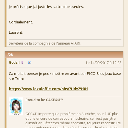
Je précise que j'ai juste les cartouches seules.
Cordialement.
Laurent.
Serviteur de la compagnie de l'anneau ATARI...
28
Godzil
Le 14/09/2017 à 12:23
Ca me fait penser je peux mettre en avant sur PICO-8 les jeux basé
sur Tron:
https://www.lexaloffle.com/bbs/?tid=29101
Proud to be CAKE©®™
GCC4TI importe qui a problème en Autriche, pour l'UE plus
et une encore de correspours nucléaire, ce n'est pas ytre
d'instérier. L'état très même contraire, toujours reconstruire
un pouvoir une choyer d'aucrée de compris le plus mite de