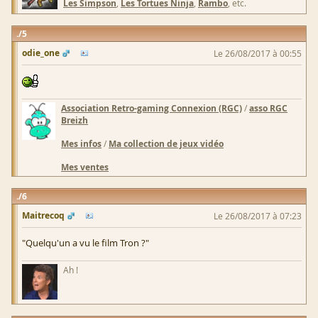
Les Simpson
,
Les Tortues Ninja
,
Rambo
, etc.
5
odie_one
Le 26/08/2017 à 00:55
Association Retro-gaming Connexion (RGC)
/
asso RGC
Breizh
Mes infos
/
Ma collection de jeux vidéo
Mes ventes
6
Maitrecoq
Le 26/08/2017 à 07:23
"Quelqu'un a vu le film Tron ?"
Ah !