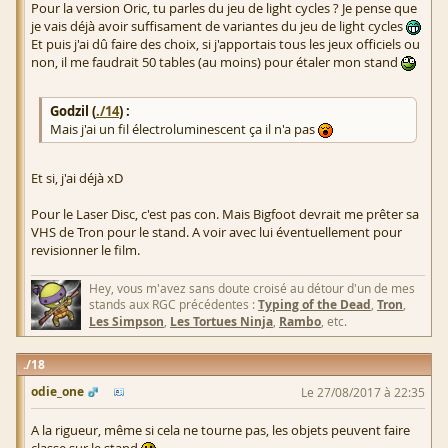
Pour la version Oric, tu parles du jeu de light cycles ? Je pense que
je vais déjà avoir suffisament de variantes du jeu de light cycles
Et puis j'ai dû faire des choix, si j'apportais tous les jeux officiels ou
non, il me faudrait 50 tables (au moins) pour étaler mon stand
Godzil (
./14
) :
Mais j'ai un fil électroluminescent ça il n'a pas
Et si, j'ai déjà xD
Pour le Laser Disc, c'est pas con. Mais Bigfoot devrait me prêter sa
VHS de Tron pour le stand. A voir avec lui éventuellement pour
revisionner le film.
Hey, vous m'avez sans doute croisé au détour d'un de mes
stands aux RGC précédentes :
Typing of the Dead
,
Tron
,
Les Simpson
,
Les Tortues Ninja
,
Rambo
, etc.
18
odie_one
Le 27/08/2017 à 22:35
A la rigueur, même si cela ne tourne pas, les objets peuvent faire