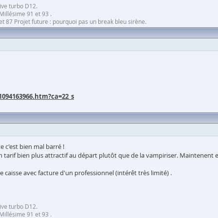
ive turbo D12.
Millésime 91 et 93 .
 87 Projet future : pourquoi pas un break bleu sirène.
1094163966.htm?ca=22_s
 c'est bien mal barré !
un tarif bien plus attractif au départ plutôt que de la vampiriser. Maintenent el
 caisse avec facture d'un professionnel (intérêt très limité) .
ive turbo D12.
Millésime 91 et 93 .