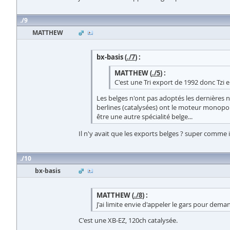
9
MATTHEW
bx-basis (
./7
) :
MATTHEW (
./5
) :
C'est une Tri export de 1992 donc Tzi 
Les belges n'ont pas adoptés les dernières n
berlines (catalysées) ont le moteur monopoi
être une autre spécialité belge...
Il n'y avait que les exports belges ? super comme 
10
bx-basis
MATTHEW (
./8
) :
J'ai limite envie d'appeler le gars pour dem
C'est une XB-EZ, 120ch catalysée.