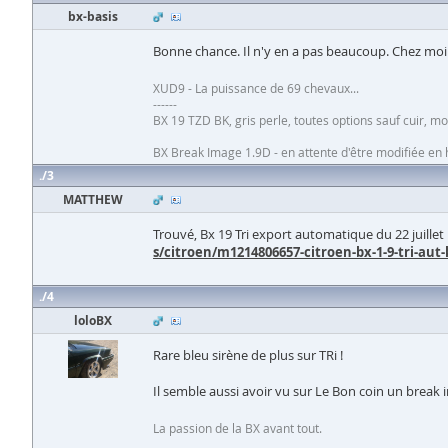
bx-basis
Bonne chance. Il n'y en a pas beaucoup. Chez moi i
XUD9 - La puissance de 69 chevaux...
------
BX 19 TZD BK, gris perle, toutes options sauf cuir, 
BX Break Image 1.9D - en attente d'être modifiée e
3
MATTHEW
Trouvé, Bx 19 Tri export automatique du 22 juillet 
s/citroen/m1214806657-citroen-bx-1-9-tri-au
4
loloBX
Rare bleu sirène de plus sur TRi !
Il semble aussi avoir vu sur Le Bon coin un break in
La passion de la BX avant tout.