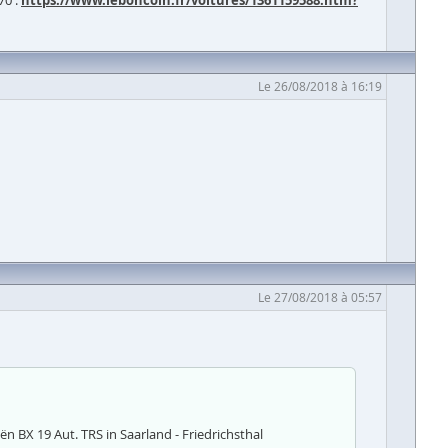
70 :
https://www.leboncoin.fr/voitures/1361159588.htm?
Le 26/08/2018 à 16:19
Le 27/08/2018 à 05:57
n BX 19 Aut. TRS in Saarland - Friedrichsthal