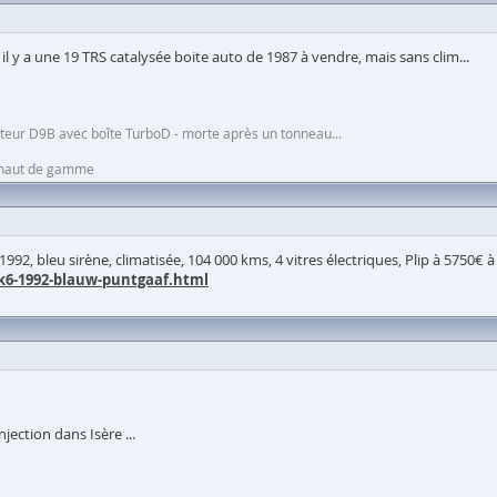
l y a une 19 TRS catalysée boite auto de 1987 à vendre, mais sans clim...
moteur D9B avec boîte TurboD - morte après un tonneau...
n haut de gamme
1992, bleu sirène, climatisée, 104 000 kms, 4 vitres électriques, Plip à 5750€ 
t-k6-1992-blauw-puntgaaf.html
jection dans Isère ...