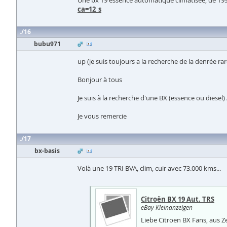
Une bx 19 essence automatique climatisée, de 1990,
ca=12_s
16
bubu971
up (je suis toujours a la recherche de la denrée rar
Bonjour à tous
Je suis à la recherche d'une BX (essence ou diesel
Je vous remercie
17
bx-basis
Volà une 19 TRI BVA, clim, cuir avec 73.000 kms...
Citroën BX 19 Aut. TRS
eBay Kleinanzeigen
Liebe Citroen BX Fans, aus Z