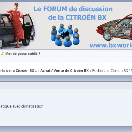
Mot de passe oublié ?
és de la Citroën BX :.
Achat / Vente de Citroën BX
Recherche Citroen BX 1
matique avec climatisation