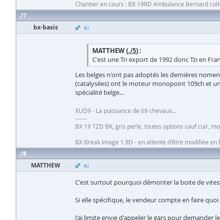
Chantier en cours : BX 19RD Ambulance Bernard collet
7
bx-basis
MATTHEW (
./5
) :
C'est une Tri export de 1992 donc Tzi en Fra
Les belges n'ont pas adoptés les dernières nomencl
(catalysées) ont le moteur monopoint 109ch et un
spécialité belge...
XUD9 - La puissance de 69 chevaux...
------
BX 19 TZD BK, gris perle, toutes options sauf cuir, 
BX Break Image 1.9D - en attente d'être modifiée e
8
MATTHEW
C'est surtout pourquoi démonter la boite de vites
Si elle spécifique, le vendeur compte en faire quoi .
J'ai limite envie d'appeler le gars pour demander 