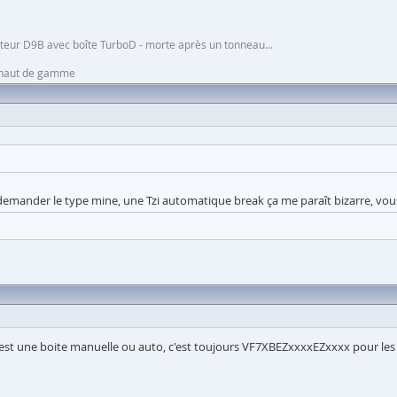
moteur D9B avec boîte TurboD - morte après un tonneau...
n haut de gamme
ur demander le type mine, une Tzi automatique break ça me paraît bizarre, vo
c'est une boite manuelle ou auto, c'est toujours VF7XBEZxxxxEZxxxx pour les 