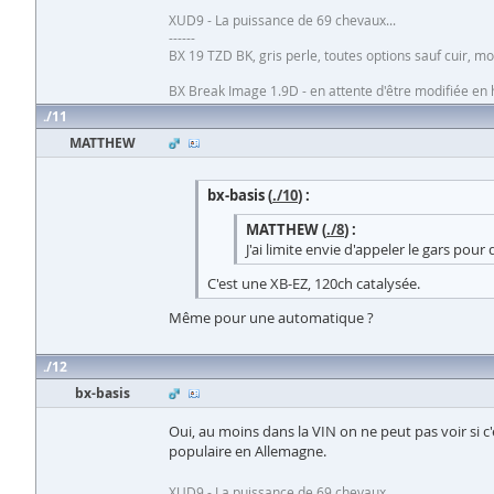
XUD9 - La puissance de 69 chevaux...
------
BX 19 TZD BK, gris perle, toutes options sauf cuir, 
BX Break Image 1.9D - en attente d'être modifiée e
11
MATTHEW
bx-basis (
./10
) :
MATTHEW (
./8
) :
J'ai limite envie d'appeler le gars po
C'est une XB-EZ, 120ch catalysée.
Même pour une automatique ?
12
bx-basis
Oui, au moins dans la VIN on ne peut pas voir si 
populaire en Allemagne.
XUD9 - La puissance de 69 chevaux...