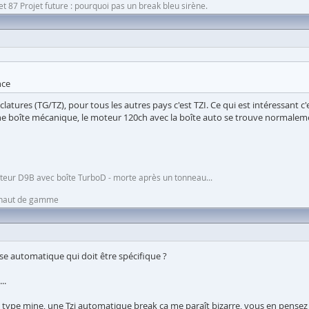
 87 Projet future : pourquoi pas un break bleu sirène.
nce
atures (TG/TZ), pour tous les autres pays c'est TZI. Ce qui est intéressant c
e boîte mécanique, le moteur 120ch avec la boîte auto se trouve normalement
moteur D9B avec boîte TurboD - morte après un tonneau...
n haut de gamme
se automatique qui doit être spécifique ?
..
le type mine, une Tzi automatique break ça me paraît bizarre, vous en pensez