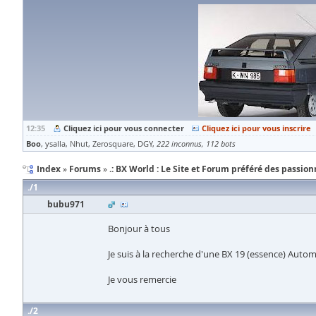
12:35
Cliquez ici pour vous connecter
Cliquez ici pour vous inscrire
Boo
ysalla
Nhut
Zerosquare
DGY
222 inconnus
112 bots
Index
Forums
.: BX World : Le Site et Forum préféré des passionn
1
bubu971
Bonjour à tous
Je suis à la recherche d'une BX 19 (essence) Auto
Je vous remercie
2