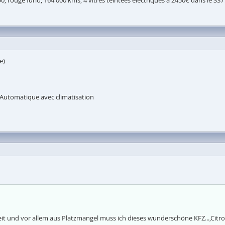
 rouge furio, 164 000 kms, 4 vitres teintées électriques à 2450€ dans le 337
e)
) Automatique avec climatisation
eit und vor allem aus Platzmangel muss ich dieses wunderschöne KFZ...,Citroë