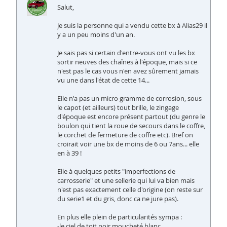
Salut,
Je suis la personne qui a vendu cette bx à Alias29 il
y a un peu moins d'un an.
Je sais pas si certain d'entre-vous ont vu les bx
sortir neuves des chaînes à l'époque, mais si ce
n'est pas le cas vous n'en avez sûrement jamais
vu une dans l'état de cette 14...
Elle n'a pas un micro gramme de corrosion, sous
le capot (et ailleurs) tout brille, le zingage
d'époque est encore présent partout (du genre le
boulon qui tient la roue de secours dans le coffre,
le corchet de fermeture de coffre etc). Bref on
croirait voir une bx de moins de 6 ou 7ans... elle
en à 39 !
Elle à quelques petits "imperfections de
carrosserie" et une sellerie qui lui va bien mais
n'est pas exactement celle d'origine (on reste sur
du serie1 et du gris, donc ca ne jure pas).
En plus elle plein de particularités sympa :
-le ciel de toit noir moucheté blanc