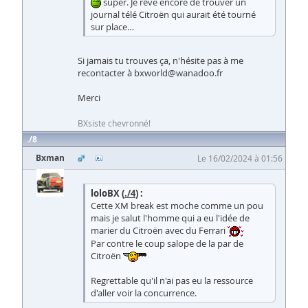
super. Je rêve encore de trouver un
journal télé Citroën qui aurait été tourné
sur place…
Si jamais tu trouves ça, n'hésite pas à me
recontacter à bxworld@wanadoo.fr
Merci
BXsiste chevronné!
8
Bxman
Le 16/02/2024 à 01:56
loloBX (
./4
) :
Cette XM break est moche comme un pou
mais je salut l'homme qui a eu l'idée de
marier du Citroën avec du Ferrari
Par contre le coup salope de la par de
Citroën
Regrettable qu'il n'ai pas eu la ressource
d'aller voir la concurrence.