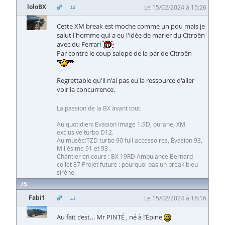
loloBX
Le 15/02/2024 à 15:26
Cette XM break est moche comme un pou mais je
salut l'homme qui a eu l'idée de marier du Citroën
avec du Ferrari
Par contre le coup salope de la par de Citroën
Regrettable qu'il n'ai pas eu la ressource d'aller
voir la concurrence.
La passion de la BX avant tout.
Au quotidien: Evasion Image 1.9D, ourane, XM
exclusive turbo D12.
Au musée:TZD turbo 90 full accessoires, Évasion 93,
Millésime 91 et 93 .
Chantier en cours : BX 19RD Ambulance Bernard
collet 87 Projet future : pourquoi pas un break bleu
sirène.
5
Fabi1
Le 15/02/2024 à 18:16
Au fait c’est… Mr PINTÉ , né à l’Épine