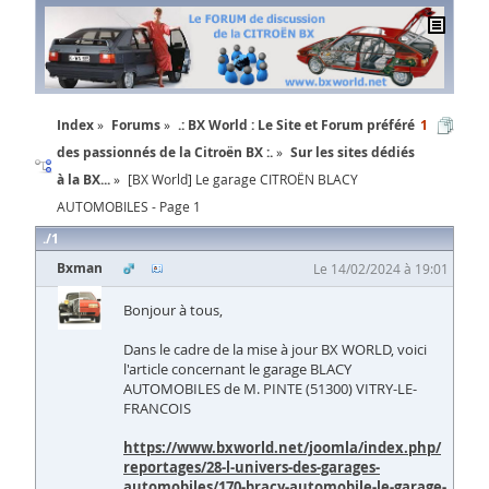
Index
Forums
.: BX World : Le Site et Forum préféré
1
des passionnés de la Citroën BX :.
Sur les sites dédiés
à la BX...
[BX World] Le garage CITROËN BLACY
AUTOMOBILES - Page 1
1
Bxman
Le 14/02/2024 à 19:01
Bonjour à tous,
Dans le cadre de la mise à jour BX WORLD, voici
l'article concernant le garage BLACY
AUTOMOBILES de M. PINTE (51300) VITRY-LE-
FRANCOIS
https://www.bxworld.net/joomla/index.php/
reportages/28-l-univers-des-garages-
automobiles/170-bracy-automobile-le-garage-