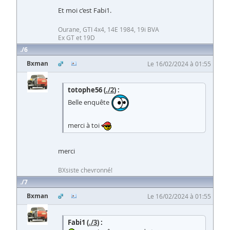
Et moi c’est Fabi1.
Ourane, GTI 4x4, 14E 1984, 19i BVA
Ex GT et 19D
6
Bxman
Le 16/02/2024 à 01:55
totophe56 (
./2
) :
Belle enquête
merci à toi
merci
BXsiste chevronné!
7
Bxman
Le 16/02/2024 à 01:55
Fabi1 (
./3
) :