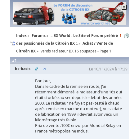
Index
Forums
.: BX World : Le Site et Forum préféré
1
des passionnés de la Citroën BX :.
Achat / Vente de
Citroën BX
vends radiateur BX 16 soupapes - Page 1
1
bx-basis
Le 10/11/2024 à 17:29
Bonjour,
Dans le cadre de la remise en route, J'ai
récemment démonté le radiateur d'une 16s qui
était stockée au sec depuis le début des années
2000. Le radiateur ne fuyait pas (testé à chaud
après remise en marche du moteur), vu sa date
de fabrication en 1999 il devrait avoir vécu un
kilométrage très faible.
Prix de vente :100€ envoi par Mondial Relay en
France métropolitaine inclus.