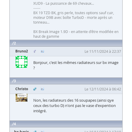
XUD9 - La puissance de 69 chevaux...
------
BX 19 TZD BK, gris perle, toutes options sauf cuir,
moteur D9B avec boîte TurboD - morte après un
tonneau...
BX Break Image 1.9D - en attente d'être modifiée en
haut de gamme
2
Bruno2
Le 11/11/2024 à 22:37
Bonjour, c'est les mêmes radiateurs sur bx image
?
3
Christo
Le 12/11/2024 à 06:42
Non, les radiateurs des 16 soupapes (ainsi qye
ceux des turbo D) n'ont pas le vase d'expention
intégré.
4
bx-basis
Le 16/11/2024 à 17:10