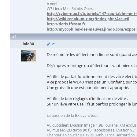
b noel
W7.Linux Mint 64 bits Opera.
http://cyber-nux.fr/tutoriels/147-equitable-mint-
http://wiki.cenabumix.org/index.php/Accueil
http://doris.ffessm.fr
http://mycophiles-des-mauves.jimdo.com/exposi
4
loloBX
De mémoire les déflecteurs climair sont quand ass
Déjà après montage du déflecteur il vaut mieux la
Vérifier le parfait fonctionnement des vitre électr
A ce propos le WD40 n'est pas un lubrifiant, sur cou
Une grais silicone est parfaitement approprié.
Vérifier le bon réglages d’inclinaison de vitre .
Sur un lève vitre use il faut parfois prolonger la
La passion de la BX avant tout.
Au quotidien: Evasion Image 1.9D, ourane, XM exclus
Au musée:TZD turbo 90 full accessoires, Évasion 93, 
Chantier en cours : BX 19RD Ambulance Bernard collet