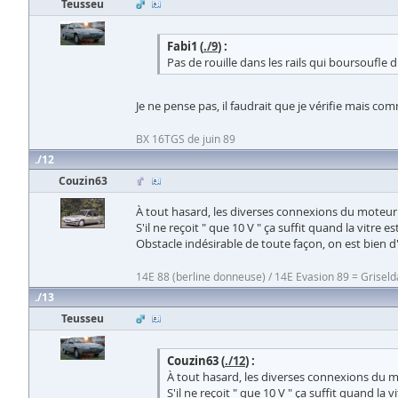
Teusseu
Fabi1 (
./9
) :
Pas de rouille dans les rails qui boursoufle
Je ne pense pas, il faudrait que je vérifie mais com
BX 16TGS de juin 89
12
Couzin63
À tout hasard, les diverses connexions du moteur 
S'il ne reçoit " que 10 V " ça suffit quand la vitre 
Obstacle indésirable de toute façon, on est bien d
14E 88 (berline donneuse) / 14E Evasion 89 = Griseld
13
Teusseu
Couzin63 (
./12
) :
À tout hasard, les diverses connexions du m
S'il ne reçoit " que 10 V " ça suffit quand la 