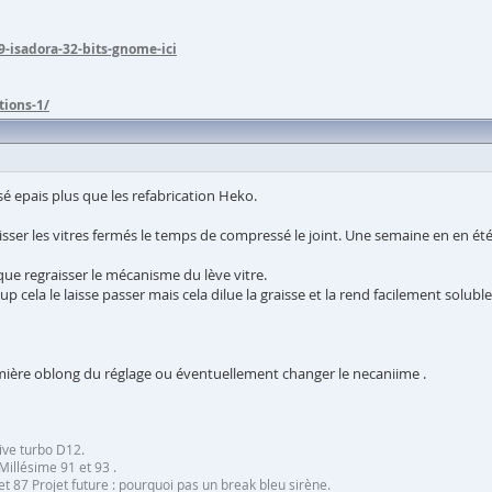
9-isadora-32-bits-gnome-ici
tions-1/
é epais plus que les refabrication Heko.
isser les vitres fermés le temps de compressé le joint. Une semaine en en é
ique regraisser le mécanisme du lève vitre.
p cela le laisse passer mais cela dilue la graisse et la rend facilement soluble 
 lumière oblong du réglage ou éventuellement changer le necaniime .
ive turbo D12.
Millésime 91 et 93 .
 87 Projet future : pourquoi pas un break bleu sirène.