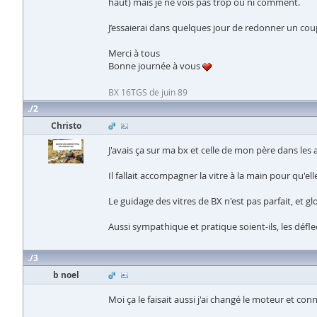
haut) mais je ne vois pas trop où ni comment.
J’essaierai dans quelques jour de redonner un coup
Merci à tous
Bonne journée à vous
BX 16TGS de juin 89
2
Christo
J'avais ça sur ma bx et celle de mon père dans les
Il fallait accompagner la vitre à la main pour qu'ell
Le guidage des vitres de BX n'est pas parfait, et gl
Aussi sympathique et pratique soient-ils, les défl
3
b noel
Moi ça le faisait aussi j'ai changé le moteur et c