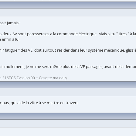
ait jamais :
s deux Av sont paresseuses à la commande électrique. Mais si tu " tires " à la 
enfin à lui.
on " fatigue " des VE, doit surtout résider dans leur système mécanique, glis
is mollement, je ne me sers même plus de la VE passager, avant de la dém
a / 16TGS Evasion 90 = Cosette ma daily
mpas, qui aide la vitre à se mettre en travers.