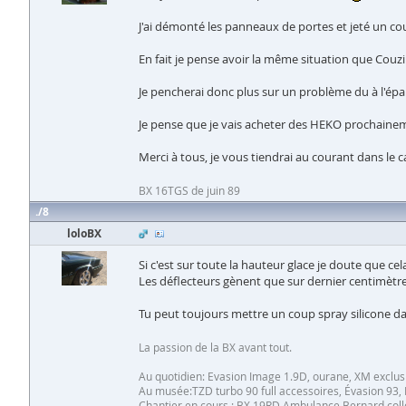
J'ai démonté les panneaux de portes et jeté un cou
En fait je pense avoir la même situation que Couz
Je pencherai donc plus sur un problème du à l'épa
Je pense que je vais acheter des HEKO prochaine
Merci à tous, je vous tiendrai au courant dans le c
BX 16TGS de juin 89
8
loloBX
Si c'est sur toute la hauteur glace je doute que ce
Les déflecteurs gènent que sur dernier centimètre
Tu peut toujours mettre un coup spray silicone dan
La passion de la BX avant tout.
Au quotidien: Evasion Image 1.9D, ourane, XM exclus
Au musée:TZD turbo 90 full accessoires, Évasion 93, 
Chantier en cours : BX 19RD Ambulance Bernard collet