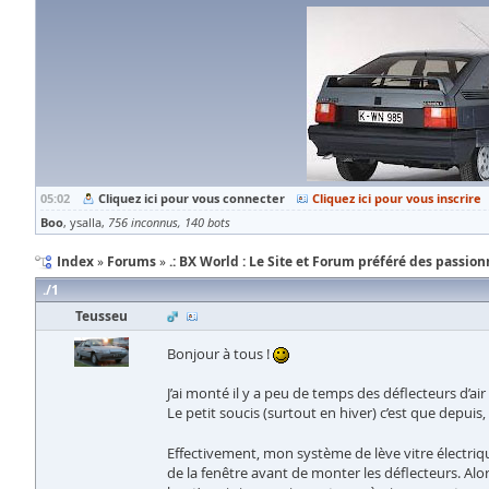
05:02
Cliquez ici pour vous connecter
Cliquez ici pour vous inscrire
Boo
ysalla
756 inconnus
140 bots
Index
Forums
.: BX World : Le Site et Forum préféré des passionn
1
Teusseu
Bonjour à tous !
J’ai monté il y a peu de temps des déflecteurs d’ai
Le petit soucis (surtout en hiver) c’est que depuis
Effectivement, mon système de lève vitre électrique
de la fenêtre avant de monter les déflecteurs. Alor