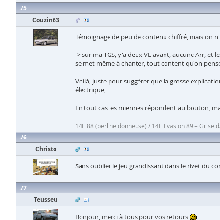
5
Couzin63
Témoignage de peu de contenu chiffré, mais on n's
-> sur ma TGS, y'a deux VE avant, aucune Arr, et le
se met même à chanter, tout content qu'on pense 
Voilà, juste pour suggérer que la grosse explicati
électrique,
En tout cas les miennes répondent au bouton, ma
14E 88 (berline donneuse) / 14E Evasion 89 = Griseld
6
Christo
Sans oublier le jeu grandissant dans le rivet du co
7
Teusseu
Bonjour, merci à tous pour vos retours