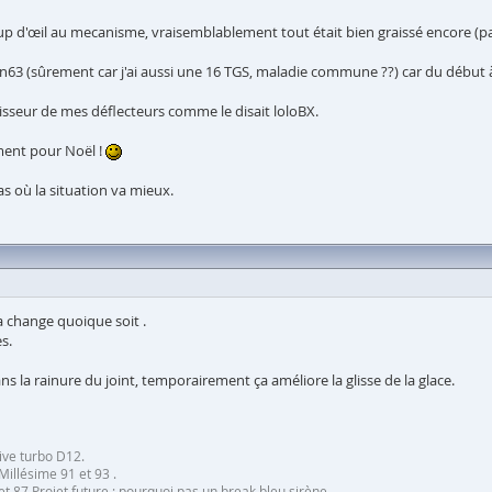
p d'œil au mecanisme, vraisemblablement tout était bien graissé encore (par d
in63 (sûrement car j'ai aussi une 16 TGS, maladie commune ??) car du début à
isseur de mes déflecteurs comme le disait loloBX.
ment pour Noël !
as où la situation va mieux.
la change quoique soit .
s.
s la rainure du joint, temporairement ça améliore la glisse de la glace.
ive turbo D12.
Millésime 91 et 93 .
 87 Projet future : pourquoi pas un break bleu sirène.