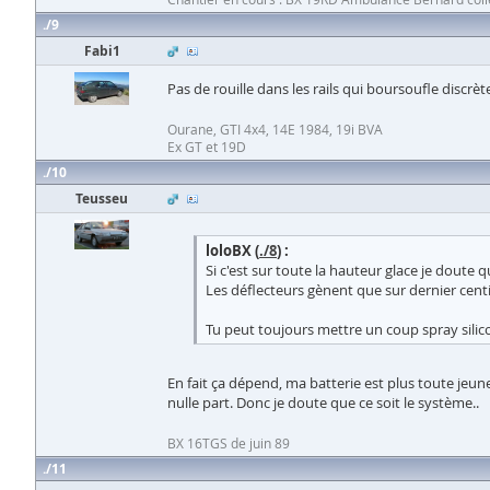
9
Fabi1
Pas de rouille dans les rails qui boursoufle discr
Ourane, GTI 4x4, 14E 1984, 19i BVA
Ex GT et 19D
10
Teusseu
loloBX (
./8
) :
Si c'est sur toute la hauteur glace je doute 
Les déflecteurs gènent que sur dernier cent
Tu peut toujours mettre un coup spray silico
En fait ça dépend, ma batterie est plus toute jeu
nulle part. Donc je doute que ce soit le système..
BX 16TGS de juin 89
11