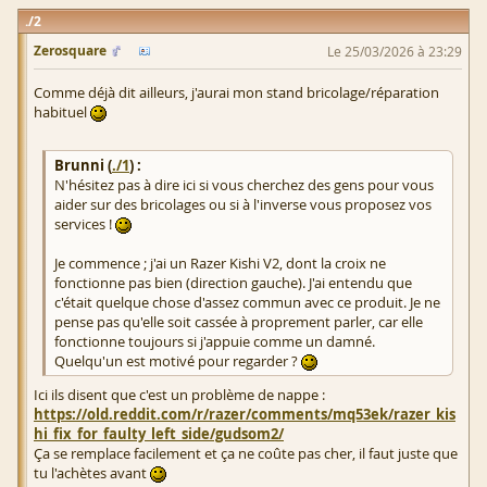
2
Zerosquare
Le 25/03/2026 à 23:29
Comme déjà dit ailleurs, j'aurai mon stand bricolage/réparation
habituel
Brunni (
./1
) :
N'hésitez pas à dire ici si vous cherchez des gens pour vous
aider sur des bricolages ou si à l'inverse vous proposez vos
services !
Je commence ; j'ai un Razer Kishi V2, dont la croix ne
fonctionne pas bien (direction gauche). J'ai entendu que
c'était quelque chose d'assez commun avec ce produit. Je ne
pense pas qu'elle soit cassée à proprement parler, car elle
fonctionne toujours si j'appuie comme un damné.
Quelqu'un est motivé pour regarder ?
Ici ils disent que c'est un problème de nappe :
https://old.reddit.com/r/razer/comments/mq53ek/razer_kis
hi_fix_for_faulty_left_side/gudsom2/
Ça se remplace facilement et ça ne coûte pas cher, il faut juste que
tu l'achètes avant