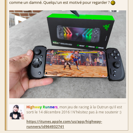
comme un damné. Quelqu'un est motivé pour regarder ?
Hi
gh
wa
y R
un
ne
rs
, mon jeu de racing à la Outrun qu'il est
sorti le 14 décembre 2016 ! N'hésitez pas à me soutenir :)
https://itunes.apple.com/us/app/highway-
runners/id964932741