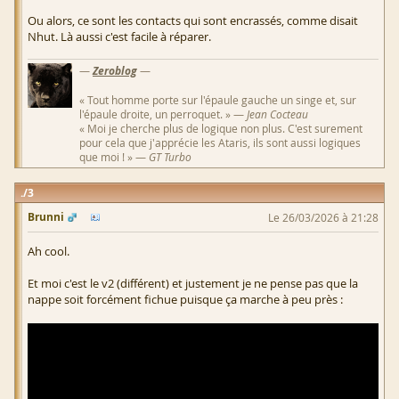
Ou alors, ce sont les contacts qui sont encrassés, comme disait
Nhut. Là aussi c'est facile à réparer.
—
Zeroblog
—
« Tout homme porte sur l'épaule gauche un singe et, sur
l'épaule droite, un perroquet. » —
Jean Cocteau
« Moi je cherche plus de logique non plus. C'est surement
pour cela que j'apprécie les Ataris, ils sont aussi logiques
que moi ! » —
GT Turbo
3
Brunni
Le 26/03/2026 à 21:28
Ah cool.
Et moi c'est le v2 (différent) et justement je ne pense pas que la
nappe soit forcément fichue puisque ça marche à peu près :