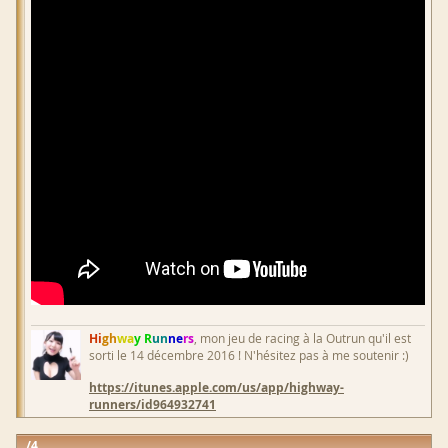
Hi
gh
wa
y R
un
ne
rs
, mon jeu de racing à la Outrun qu'il est
sorti le 14 décembre 2016 ! N'hésitez pas à me soutenir :)
https://itunes.apple.com/us/app/highway-
runners/id964932741
4