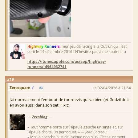
Hi
gh
wa
y R
un
ne
rs
, mon jeu de racing à la Outrun qu'il est
sorti le 14 décembre 2016 ! N'hésitez pas à me soutenir :)
https://itunes.apple.com/us/app/highway-
runners/id964932741
19
Zerosquare
Le 02/04/2026 à 21:54
J'ai normalement l'embout de tournevis qui va bien (et Godzil doit
en avoir aussi dans son set iFixit).
—
Zeroblog
—
« Tout homme porte sur l'épaule gauche un singe et, sur
l'épaule droite, un perroquet. » —
Jean Cocteau
« Moi je cherche plus de logique non plus. C'est surement