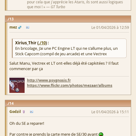
pour cela que j'apprécie les Ataris, ils sont aussi logiques
que moi ! » —
GT Turbo
13
mez
Le 01/04/2026 à 12:59
Xirius_Thir (
./10
) :
En bricolage, j’ai une PC Engine LT qui ne s'allume plus, un
Stick Capcom (compil de jeu arcade) et une Vectrex
Salut Manu, Vectrex et LT ont-elles déjà été capkitées ? Il faut
commencer par ça
http://www.psygnosis.fr
https://www.flickr.com/photos/mezaar/albums
14
Godzil
Le 01/04/2026 à 15:11
Oh du SE a reparer!
Par contre je prends la carte mere de SE/30 avant