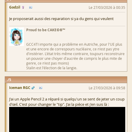
Godzil
Le 27/03/2026 à 00:35
Je proposerait aussi des reparation si ya du gens qui veulent
Proud to be CAKE©®™
GCC4TI importe qui a problème en Autriche, pour l'UE plus
et une encore de correspours nucléaire, ce n'est pas ytre
d'instérier. L'état très même contraire, toujours reconstruire
un pouvoir une choyer d'aucrée de compris le plus mite de
genre, ce n'est pas moins)
Stalin est l'élection de la langie.
5
Iceman RGC
Le 27/03/2026 à 09:58
J'ai un Apple Pencil 2 a réparé si quelqu'un se sent de jeter un coup
d'œil. C'est pour changer le "tip". J'ai la pièce et j'en suis là :