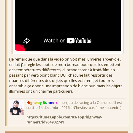
(Je remarque que dans la vidéo on voit mes lumières arc-en-ciel,
en fait j'ai réglé les spots de mon bureau pour qu'elles émettent
des températures différentes, d'incandescant à froid/film en
passant par vert/point blanc DCI, chacune fait ressortir des
nuances différentes des objets qu'elles éclairent, et tout mis
ensemble ça donne une impression de blanc pur, mais les objets
illuminés ont un charme particulier).
Hi
gh
wa
y R
un
ne
rs
, mon jeu de racing à la Outrun qu'il est
sorti le 14 décembre 2016 ! N'hésitez pas à me soutenir :)
https://itunes.apple.com/us/app/highway-
runners/id964932741