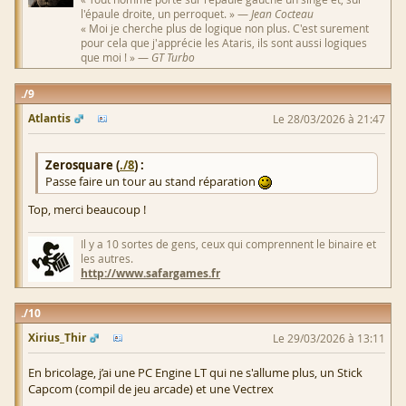
l'épaule droite, un perroquet. » —
Jean Cocteau
« Moi je cherche plus de logique non plus. C'est surement
pour cela que j'apprécie les Ataris, ils sont aussi logiques
que moi ! » —
GT Turbo
9
Atlantis
Le 28/03/2026 à 21:47
Zerosquare (
./8
) :
Passe faire un tour au stand réparation
Top, merci beaucoup !
Il y a 10 sortes de gens, ceux qui comprennent le binaire et
les autres.
http://www.safargames.fr
10
Xirius_Thir
Le 29/03/2026 à 13:11
En bricolage, j’ai une PC Engine LT qui ne s'allume plus, un Stick
Capcom (compil de jeu arcade) et une Vectrex