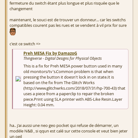
fermeture du switch étant plus longue et plus risquée que le
changement
maintenant, le souci est de trouver un donneur... car les switchs
compatibles courent pas les rues et se vendent à vil prix for sure
c'est ce switch =>
Preh ME5A Fix by DamazoG
Thingiverse - Digital Designs for Physical Objects
This is a fix for Preh ME5A power button used in many
old monitors/tv's.Common problem is that when
pressing the button it doesn't lock in on state.It is
based on the fix from The Glitch Works
(http://www.glitchwrks.com/2018/07/31/hp-700-43) that
uses a piece from a paperclip to repair the broken
piece.Print using SLA printer with ABS-Like Resin.Layer
Height: 0.04 mm.
ha.. j'ai aussi une neo geo pocket qui refuse de démarrer, un
modèle N&B , si qqun est calé sur cette console et veut bien jeter
un oeil