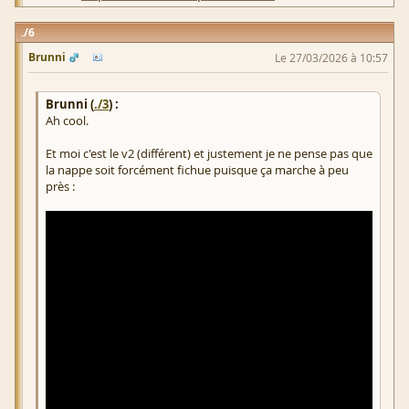
6
Brunni
Le 27/03/2026 à 10:57
Brunni (
./3
) :
Ah cool.
Et moi c'est le v2 (différent) et justement je ne pense pas que
la nappe soit forcément fichue puisque ça marche à peu
près :