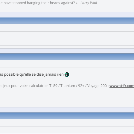
ople have stopped banging their heads against? » -
Larry Wall
s possible qu'elle se dise jamais rien
jeux pour votre calculatrice TI 89 / Titanium / 92+ / Voyage 200 :
www.ti-fr.co