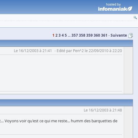
1
2
3
4
5
...
357
358
359
360
361
Suivante
Le 16/12/2003 à 21:41
Edité par Pen^2 le 22/09/2010 à 22:20
Le 16/12/2003 à 21:48
lat... Voyons voir qu'est ce qui me reste... humm des barquettes de