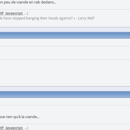
t un peu de viande en rab dedans...
HP
,
Javascript
, ...)
ople have stopped banging their heads against? » -
Larry Wall
e rien qu'à la viande...
HP
,
Javascript
, ...)