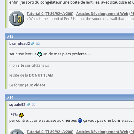
enfin, j'ai sorti du congélateur une boite de lentilles, avec sxaucisse e
Tutorial C (TI-89/92+/v200)
-
Articles Développement Web
(
P
« What is the sound of Perl? Is it not the sound of a wall that pe
13
braindead2
saucisse lentille
un de mes plats preferés^^
mon
site
sur GP32news
le site de la
DONUT TEAM
Le forum
Jeux videos
14
squale92
./13
>
par contre, ct une saucisse aux herbes
ça vaut pas une bonne sauciss
Tutorial C (TI-89/92+/v200)
-
Articles Développement Web
(
P