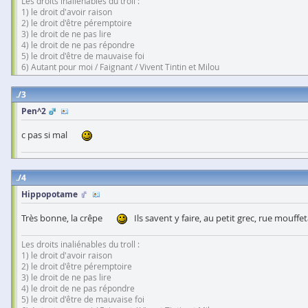
Les droits inaliénables du troll :
1) le droit d'avoir raison
2) le droit d'être péremptoire
3) le droit de ne pas lire
4) le droit de ne pas répondre
5) le droit d'être de mauvaise foi
6) Autant pour moi / Faignant / Vivent Tintin et Milou
3
Pen^2
c pas si mal
4
Hippopotame
Très bonne, la crêpe
Ils savent y faire, au petit grec, rue mouffet
Les droits inaliénables du troll :
1) le droit d'avoir raison
2) le droit d'être péremptoire
3) le droit de ne pas lire
4) le droit de ne pas répondre
5) le droit d'être de mauvaise foi