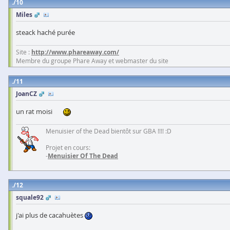
10
Miles
steack haché purée
Site :
http://www.phareaway.com/
Membre du groupe Phare Away et webmaster du site
11
JoanCZ
un rat moisi
Menuisier of the Dead bientôt sur GBA !!!! :D
Projet en cours:
-
Menuisier Of The Dead
12
squale92
j'ai plus de cacahuètes