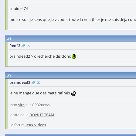
liquid>LOL
moi ce soir je sens que je v coder toute la nuit (hier je me suis déjà cou
8
Pen^2
braindead2 > c recherché dis donc
9
braindead2
je ne mange que des mets rafinés
mon
site
sur GP32news
le site de la
DONUT TEAM
Le forum
Jeux videos