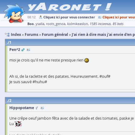
08:12
Cliquez ici pour vous connecter
Cliquez ici pour vou
Boo
ysalla
roots_genoa
kolmikeaslon
1585 inconnus
85 bots
Index
Forums
Forum général
J'ai rien à dire mais j'ai envie d'en 
1
Pen^2
moi je crois qu'il ne me reste presque rien
Ah si, de la raclette et des patates. Heureusement. #ouf#
Je suis sauvé #huhu#
2
Hippopotame
Une crêpe oeuf jambon fêta avec de la salade et des tomates, paske je su
Lu