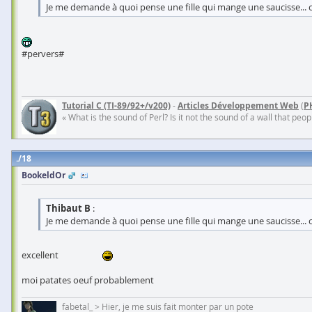
Je me demande à quoi pense une fille qui mange une saucisse... c'e
#pervers#
Tutorial C (TI-89/92+/v200)
-
Articles Développement Web
(
P
« What is the sound of Perl? Is it not the sound of a wall that pe
18
BookeldOr
Thibaut B
:
Je me demande à quoi pense une fille qui mange une saucisse... c'
excellent
moi patates oeuf probablement
fabetal_ > Hier, je me suis fait monter par un pote