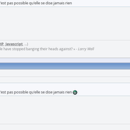
st pas possible qu'elle se dise jamais rien
HP
,
Javascript
, ...)
ople have stopped banging their heads against? » -
Larry Wall
est pas possible qu'elle se dise jamais rien