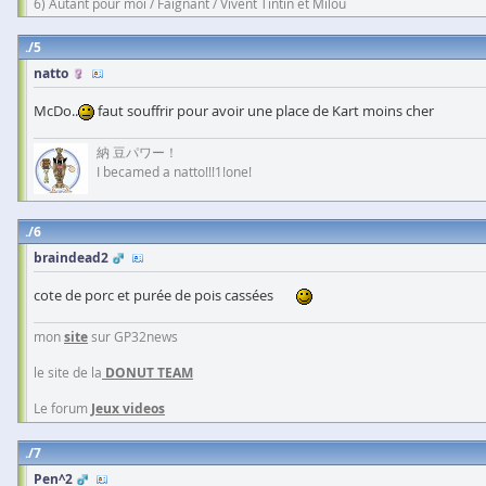
6) Autant pour moi / Faignant / Vivent Tintin et Milou
5
natto
McDo..
faut souffrir pour avoir une place de Kart moins cher
納 豆パワー！
I becamed a natto!!!1!one!
6
braindead2
cote de porc et purée de pois cassées
mon
site
sur GP32news
le site de la
DONUT TEAM
Le forum
Jeux videos
7
Pen^2