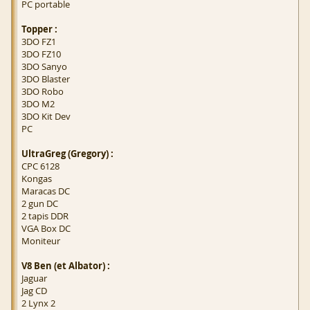
PC portable
Topper :
3DO FZ1
3DO FZ10
3DO Sanyo
3DO Blaster
3DO Robo
3DO M2
3DO Kit Dev
PC
UltraGreg (Gregory) :
CPC 6128
Kongas
Maracas DC
2 gun DC
2 tapis DDR
VGA Box DC
Moniteur
V8 Ben (et Albator) :
Jaguar
Jag CD
2 Lynx 2