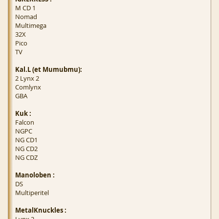
M CD 1
Nomad
Multimega
32X
Pico
TV
Kal.L (et Mumubmu):
2 Lynx 2
Comlynx
GBA
Kuk :
Falcon
NGPC
NG CD1
NG CD2
NG CDZ
Manoloben :
DS
Multiperitel
MetalKnuckles :