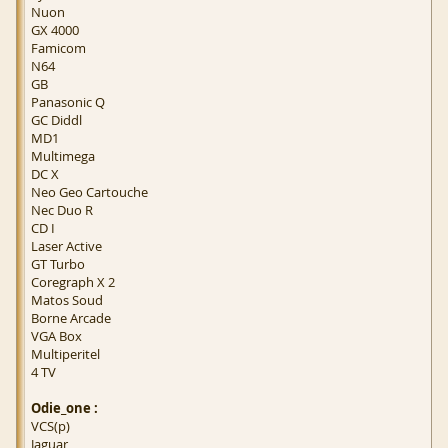
Nuon
GX 4000
Famicom
N64
GB
Panasonic Q
GC Diddl
MD1
Multimega
DC X
Neo Geo Cartouche
Nec Duo R
CD I
Laser Active
GT Turbo
Coregraph X 2
Matos Soud
Borne Arcade
VGA Box
Multiperitel
4 TV
Odie_one :
VCS(p)
Jaguar