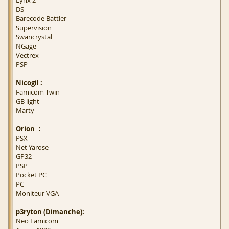
Lynx 2
DS
Barecode Battler
Supervision
Swancrystal
NGage
Vectrex
PSP
Nicogil :
Famicom Twin
GB light
Marty
Orion_ :
PSX
Net Yarose
GP32
PSP
Pocket PC
PC
Moniteur VGA
p3ryton (Dimanche):
Neo Famicom