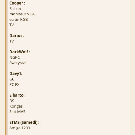
Cooper :
Falcon
moniteur VGA
ecran RGB
TV
Darius :
TV
DarkWolf :
NGPC
Swcrystal
Davy1:
GC
PC FX
Elbarto :
DS
Kongas
Slot MVS
ETMS (Samedi) :
Amiga 1200