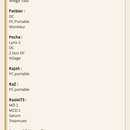
Amiga 1000
Patbier :
DC
PC Portable
Moniteur
Poche :
Lynx 2
DC
2 Gun DC
NGage
Rajah :
PC portable
RaZ :
PC portable
Raziel73 :
MD 2
MCD 2
Saturn
Treamcast