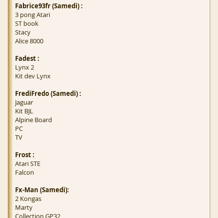
Fabrice93fr (Samedi) :
3 pong Atari
ST book
Stacy
Alice 8000
Fadest :
Lynx 2
Kit dev Lynx
FrediFredo (Samedi) :
Jaguar
Kit BJL
Alpine Board
PC
TV
Frost :
Atari STE
Falcon
Fx-Man (Samedi):
2 Kongas
Marty
Collection GP32