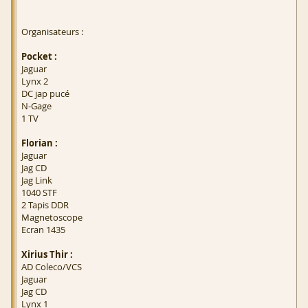
Organisateurs :
Pocket :
Jaguar
Lynx 2
DC jap pucé
N-Gage
1 TV
Florian :
Jaguar
Jag CD
Jag Link
1040 STF
2 Tapis DDR
Magnetoscope
Ecran 1435
Xirius Thir :
AD Coleco/VCS
Jaguar
Jag CD
Lynx 1