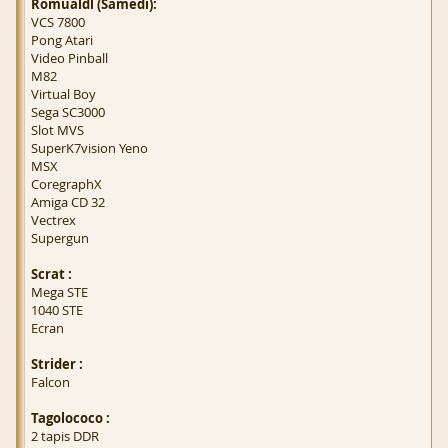
Romualdl (Samedi):
VCS 7800
Pong Atari
Video Pinball
M82
Virtual Boy
Sega SC3000
Slot MVS
SuperK7vision Yeno
MSX
CoregraphX
Amiga CD 32
Vectrex
Supergun
Scrat :
Mega STE
1040 STE
Ecran
Strider :
Falcon
Tagolococo :
2 tapis DDR