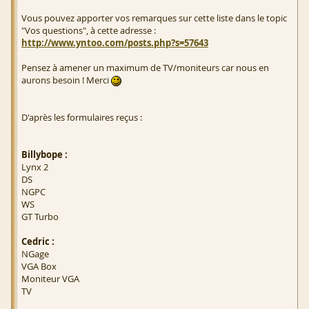
Vous pouvez apporter vos remarques sur cette liste dans le topic
"Vos questions", à cette adresse :
http://www.yntoo.com/posts.php?s=57643
Pensez à amener un maximum de TV/moniteurs car nous en
aurons besoin ! Merci
D'après les formulaires reçus :
Billybope :
Lynx 2
DS
NGPC
WS
GT Turbo
Cedric :
NGage
VGA Box
Moniteur VGA
TV