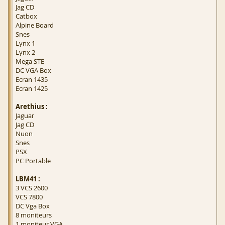
Jag CD
Catbox
Alpine Board
Snes
Lynx 1
Lynx 2
Mega STE
DC VGA Box
Ecran 1435
Ecran 1425
Arethius :
Jaguar
Jag CD
Nuon
Snes
PSX
PC Portable
LBM41 :
3 VCS 2600
VCS 7800
DC Vga Box
8 moniteurs
1 moniteur VGA