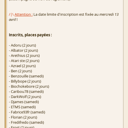
/|\
Attention :
La date limite d'inscription est fixée au
mercredi 13
avril
!
Inscrits, places payées :
- Adoru (2 jours)
- Albator (2 jours)
- Arethius (2 jours)
- Atari ste (2 jours)
- Azrael (2 jours)
- Ben (2 jours)
- Benzouille (samedi)
- Billybope (2 jours)
- Biochokebore (2 jours)
- Caribou78 (samedi)
- DarkWolf (2 jours)
- Djames (samedi)
- ETMS (samedi)
- Fabrice93fr (samedi)
- Florian (2 jours)
- Fredifredo (samedi)
- Frost (2 jours)