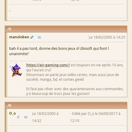
-
5
manoloben
Le 18/02/2005 à 14:25
bah il a pas tord, donne des bons jeux d Ubisoft qui font l
unanimite?
https://air-gaming.com//
est toujours en vie après 10 ans,
qui l'aurait cru?
Désormais on parle jeux vidéo certes, mais aussi jeux de
société, manga, bd, et sorties geek!
Et faut pas rêver avec des quarantenaires aux commandes,
y'a beaucoup de trucs pour les gosses!
6
O_o
Le 18/02/2005 à
Edité par O_o le 04/09/2017 à
14:32
12:10
-