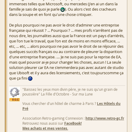
immenses telles que Microsoft, ou mercedes (j'en ai un dans la
famille je sais de quoi je parle
). Ou alors c'est des cracheurs
dans la soupe et en font qu'une chose critiquer.
De plus pourquoi ne pas avoir le droit d'admirer une entreprise
française qui réussit ? ... Pourquoi ? ... mes profs n'arrêtent pas de
nous dire, les journalites aussi que la France est un pays d'arriérés,
que l'on tue le travail, que l'on est de moins en moins efficace, ...
etc, ... etc, ... alors pourquoi ne pas avoir le droit de se réjounir des
quelques succés français ou au contraire de pleurer la disparition
d'une entreprise française. .... Je ne suis pas pour la reprise de EA,
mais quel pouvoir ai-je pour changer les choses, aucun ! La seule
solution pleurer car EA ne s'emmerdera pas avec autant de studio
que Ubisoft et il y aura des licensiements, c'est toujourscomme ça
que ça fini
"Baissez les yeux mon divin père, je ne suis qu'un grain de
poussière" La Fille d'Octobre - Sur ma Lune
Vous chercher d'un hôtel de charme à Paris ?
Les Hôtels du
Pré
Association Retro-gaming Connexion :
http://www.retro-gc.fr
Retrouvez nous aussi sur
FaceBook!
Mes achats et mes ventes.