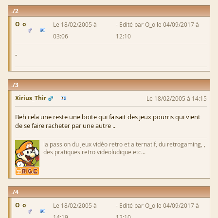
2
O_o
Le 18/02/2005 à
Edité par O_o le 04/09/2017 à
03:06
12:10
-
3
Xirius_Thir
Le 18/02/2005 à 14:15
Beh cela une reste une boite qui faisait des jeux pourris qui vient
de se faire racheter par une autre ..
la passion du jeux vidéo retro et alternatif, du retrogaming, ,
des pratiques retro videoludique etc...
4
O_o
Le 18/02/2005 à
Edité par O_o le 04/09/2017 à
14:19
12:10