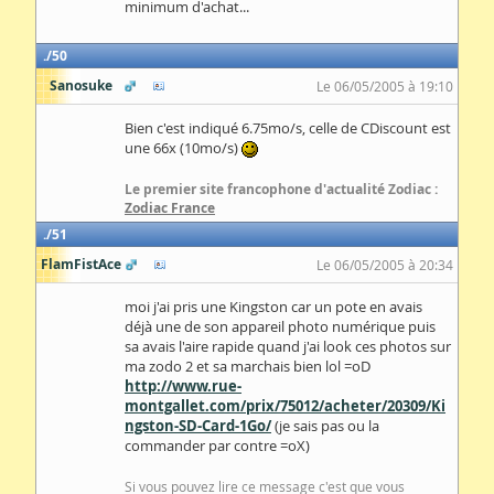
minimum d'achat...
50
Sanosuke
Le 06/05/2005 à 19:10
Bien c'est indiqué 6.75mo/s, celle de CDiscount est
une 66x (10mo/s)
Le premier site francophone d'actualité Zodiac :
Zodiac France
51
FlamFistAce
Le 06/05/2005 à 20:34
moi j'ai pris une Kingston car un pote en avais
déjà une de son appareil photo numérique puis
sa avais l'aire rapide quand j'ai look ces photos sur
ma zodo 2 et sa marchais bien lol =oD
http://www.rue-
montgallet.com/prix/75012/acheter/20309/Ki
ngston-SD-Card-1Go/
(je sais pas ou la
commander par contre =oX)
Si vous pouvez lire ce message c'est que vous