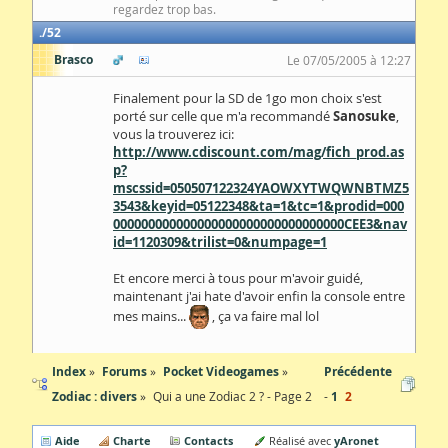
regardez trop bas.
52
Brasco
Le 07/05/2005 à 12:27
Finalement pour la SD de 1go mon choix s'est
porté sur celle que m'a recommandé
Sanosuke
,
vous la trouverez ici:
http://www.cdiscount.com/mag/fich_prod.as
p?
mscssid=050507122324YAOWXYTWQWNBTMZ5
3543&keyid=05122348&ta=1&tc=1&prodid=000
000000000000000000000000000000000CEE3&nav
id=1120309&trilist=0&numpage=1
Et encore merci à tous pour m'avoir guidé,
maintenant j'ai hate d'avoir enfin la console entre
mes mains...
, ça va faire mal lol
Index
Forums
Pocket Videogames
Précédente
Zodiac : divers
Qui a une Zodiac 2 ? - Page 2
1
2
Aide
Charte
Contacts
yAronet
Réalisé avec