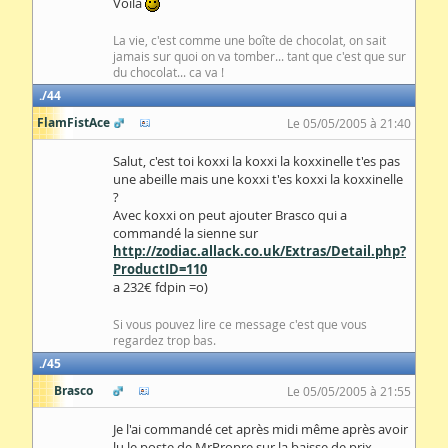
Voila
La vie, c'est comme une boîte de chocolat, on sait
jamais sur quoi on va tomber... tant que c'est que sur
du chocolat... ca va !
44
FlamFistAce
Le 05/05/2005 à 21:40
Salut, c'est toi koxxi la koxxi la koxxinelle t'es pas
une abeille mais une koxxi t'es koxxi la koxxinelle
?
Avec koxxi on peut ajouter Brasco qui a
commandé la sienne sur
http://zodiac.allack.co.uk/Extras/Detail.php?
ProductID=110
a 232€ fdpin =o)
Si vous pouvez lire ce message c'est que vous
regardez trop bas.
45
Brasco
Le 05/05/2005 à 21:55
Je l'ai commandé cet après midi même après avoir
lu le poste de MrPropre sur la baisse de prix...