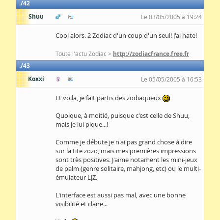
42
Shuu
Le 03/05/2005 à 19:24
Cool alors. 2 Zodiac d'un coup d'un seul! J'ai hate!
Toute l'actu Zodiac >
http://zodiacfrance.free.fr
43
Koxxi
Le 05/05/2005 à 16:53
Et voila, je fait partis des zodiaqueux
Quoique, à moitié, puisque c'est celle de Shuu,
mais je lui pique...!
Comme je débute je n'ai pas grand chose à dire
sur la tite zozo, mais mes premières impressions
sont très positives. J'aime notament les mini-jeux
de palm (genre solitaire, mahjong, etc) ou le multi-
émulateur LJZ.
L'interface est aussi pas mal, avec une bonne
visibilité et claire...