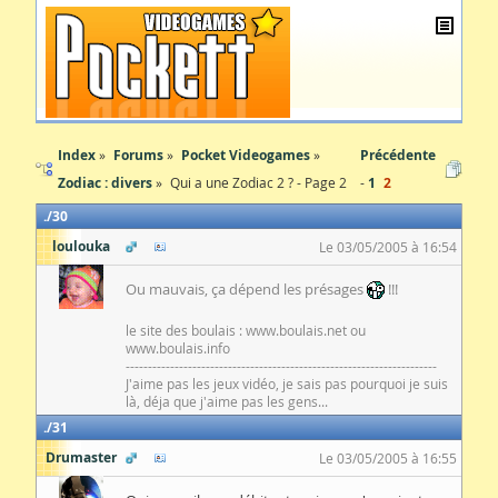
Index
Forums
Pocket Videogames
Précédente
Zodiac : divers
Qui a une Zodiac 2 ? - Page 2
1
2
30
loulouka
Le 03/05/2005 à 16:54
Ou mauvais, ça dépend les présages
!!!
le site des boulais : www.boulais.net ou
www.boulais.info
----------------------------------------------------------------------
J'aime pas les jeux vidéo, je sais pas pourquoi je suis
là, déja que j'aime pas les gens...
31
Drumaster
Le 03/05/2005 à 16:55