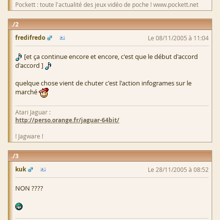
Pockett : toute l'actualité des jeux vidéo de poche ! www.pockett.net
2
fredifredo
Le 08/11/2005 à 11:04
[et ça continue encore et encore, c'est que le début d'accord
d'accord ]
quelque chose vient de chuter c'est l'action infogrames sur le
marché
Atari Jaguar :
http://perso.orange.fr/jaguar-64bit/
! Jagware !
3
kuk
Le 28/11/2005 à 08:52
NON ????