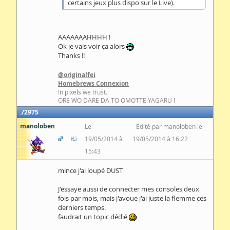
certains jeux plus dispo sur le Live).
AAAAAAAHHHH !
Ok je vais voir ça alors
Thanks !!
@originalfei
Homebrews Connexion
In pixels we trust.
ORE WO DARE DA TO OMOTTE YAGARU !
2975
manoloben
Le
Edité par manoloben le
19/05/2014 à
19/05/2014 à 16:22
15:43
mince j'ai loupé DUST
J'essaye aussi de connecter mes consoles deux
fois par mois, mais j'avoue j'ai juste la flemme ces
derniers temps.
faudrait un topic dédié