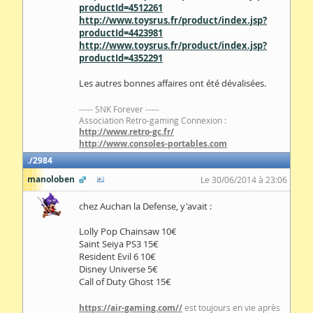
productId=4512261
http://www.toysrus.fr/product/index.jsp?
productId=4423981
http://www.toysrus.fr/product/index.jsp?
productId=4352291
Les autres bonnes affaires ont été dévalisées.
----- SNK Forever -----
Association Retro-gaming Connexion :
http://www.retro-gc.fr/
http://www.consoles-portables.com
2984
manoloben
Le 30/06/2014 à 23:06
chez Auchan la Defense, y'avait :
Lolly Pop Chainsaw 10€
Saint Seiya PS3 15€
Resident Evil 6 10€
Disney Universe 5€
Call of Duty Ghost 15€
https://air-gaming.com//
est toujours en vie après