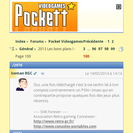
Index
Forums
Pocket Videogames
Précédente
1
2
Général
2013 Les bons plans ! -
3
...
96
97
98
99
Page 100
100
2970
Iceman RGC
Le 19/05/2014 à 14:14
Oui, une fois téléchargé c'est à vie (enfin lié à ton
compte) contrairement un PSN+ (mais qui en
contrepartie propose quelques fois des jeux plus
récents).
----- SNK Forever -----
Association Retro-gaming Connexion :
http://www.retro-gc.fr/
http://www.consoles-portables.com