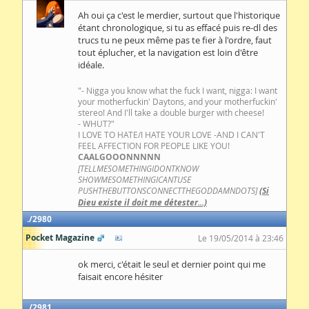
Ah oui ça c'est le merdier, surtout que l'historique
étant chronologique, si tu as effacé puis re-dl des
trucs tu ne peux même pas te fier à l'ordre, faut
tout éplucher, et la navigation est loin d'être
idéale.
"- Nigga you know what the fuck I want, nigga: I want
your motherfuckin' Daytons, and your motherfuckin'
stereo! And I'll take a double burger with cheese!
- WHUT?"
I LOVE TO HATE/I HATE YOUR LOVE -AND I CAN'T
FEEL AFFECTION FOR PEOPLE LIKE YOU!
CAALGOOONNNNN
[TELLMESOMETHINGIDONTKNOW
SHOWMESOMETHINGICANTUSE
PUSHTHEBUTTONSCONNECTTHEGODDAMNDOTS]
(Si
Dieu existe il doit me détester...)
2980
Pocket Magazine
Le 19/05/2014 à 23:46
ok merci, c'était le seul et dernier point qui me
faisait encore hésiter
2981