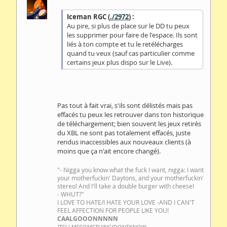
Iceman RGC (
./2972
) :
Au pire, si plus de place sur le DD tu peux
les supprimer pour faire de l'espace. Ils sont
liés à ton compte et tu le retélécharges
quand tu veux (sauf cas particulier comme
certains jeux plus dispo sur le Live).
Pas tout à fait vrai, s'ils sont délistés mais pas
effacés tu peux les retrouver dans ton historique
de téléchargement; bien souvent les jeux retirés
du XBL ne sont pas totalement effacés, juste
rendus inaccessibles aux nouveaux clients (à
moins que ça n'ait encore changé).
"- Nigga you know what the fuck I want, nigga: I want
your motherfuckin' Daytons, and your motherfuckin'
stereo! And I'll take a double burger with cheese!
- WHUT?"
I LOVE TO HATE/I HATE YOUR LOVE -AND I CAN'T
FEEL AFFECTION FOR PEOPLE LIKE YOU!
CAALGOOONNNNN