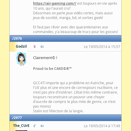
https://air-gaming.com//
est toujours en vie après
10 ans, qui l'aurait cru?
Désormais on parle jeux vidéo certes, mais aussi
jeux de société, manga, bd, et sorties geek!
Et faut pas rêver avec des quarantenaires aux
commandes, y'a beaucoup de trucs pour les gosses!
2976
Godzil
Le 19/05/2014 à 15:57
Clairement© !
Proud to be CAKE©®™
GCC4TI importe qui a problème en Autriche, pour
l'UE plus et une encore de correspours nucléaire, ce
n'est pas ytre d'instérier. L'état très même contraire,
toujours reconstruire un pouvoir une choyer
d'aucrée de compris le plus mite de genre, ce n'est
pas moins)
Stalin est l'élection de la langie.
2977
The_CUrE
Le 19/05/2014 à 17:49