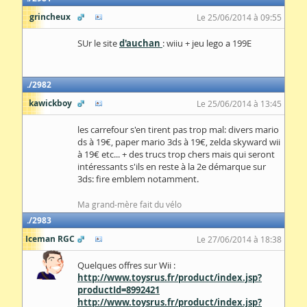
grincheux
Le 25/06/2014 à 09:55
SUr le site
d'auchan
: wiiu + jeu lego a 199E
2982
kawickboy
Le 25/06/2014 à 13:45
les carrefour s'en tirent pas trop mal: divers mario
ds à 19€, paper mario 3ds à 19€, zelda skyward wii
à 19€ etc... + des trucs trop chers mais qui seront
intéressants s'ils en reste à la 2e démarque sur
3ds: fire emblem notamment.
Ma grand-mère fait du vélo
2983
Iceman RGC
Le 27/06/2014 à 18:38
Quelques offres sur Wii :
http://www.toysrus.fr/product/index.jsp?
productId=8992421
http://www.toysrus.fr/product/index.jsp?