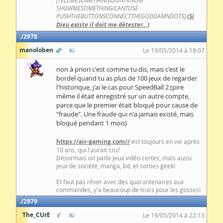
[TELLMESOMETHINGIDONTKNOW
SHOWMESOMETHINGICANTUSE
PUSHTHEBUTTONSCONNECTTHEGODDAMNDOTS]
(Si
Dieu existe il doit me détester...)
2978
manoloben
Le 19/05/2014 à 18:07
non à priori c'est comme tu dis, mais c'est le
bordel quand tu as plus de 100 jeux de regarder
l'historique, j'ai le cas pour SpeedBall 2 (pire
même il était enregistré sur un autre compte,
parce que le premier était bloqué pour cause de
"fraude". Une fraude qui n'a jamais existé, mais
bloqué pendant 1 mois)
https://air-gaming.com//
est toujours en vie après
10 ans, qui l'aurait cru?
Désormais on parle jeux vidéo certes, mais aussi
jeux de société, manga, bd, et sorties geek!
Et faut pas rêver avec des quarantenaires aux
commandes, y'a beaucoup de trucs pour les gosses!
2979
The_CUrE
Le 19/05/2014 à 22:13