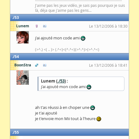
----------------------------------------------------------------------
J'aime pas les jeux vidéo, je sais pas pourquoi je suis
là, déja que j'aime pas les gens...
53
Lunem
Le 13/12/2006 à 18:30
j'ai ajouté mon code ami
(>^.) <( .. )> (.^<)<(^.^<)(>^.^)>(>^.^<)
54
BoonStra
Le 13/12/2006 à 18:41
Lunem (
./53
) :
j'ai ajouté mon code ami
ah t'as réussi à en choper une
je t'ai ajouté
je t'envoie mon Mii tout à l'heure
55