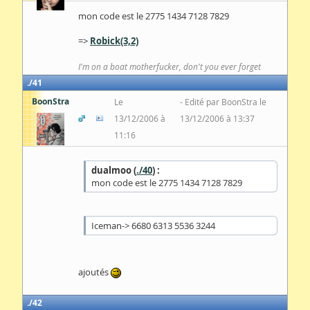
mon code est le 2775 1434 7128 7829
=>
Robick(3,2)
I'm on a boat motherfucker, don't you ever forget
41
BoonStra
Le
Edité par BoonStra le
13/12/2006 à
13/12/2006 à 13:37
11:16
dualmoo (
./40
) :
mon code est le 2775 1434 7128 7829
Iceman-> 6680 6313 5536 3244
ajoutés
42