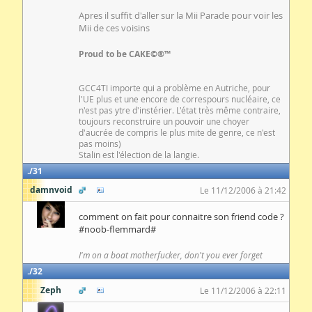
Apres il suffit d'aller sur la Mii Parade pour voir les
Mii de ces voisins
Proud to be CAKE©®™
GCC4TI importe qui a problème en Autriche, pour
l'UE plus et une encore de correspours nucléaire, ce
n'est pas ytre d'instérier. L'état très même contraire,
toujours reconstruire un pouvoir une choyer
d'aucrée de compris le plus mite de genre, ce n'est
pas moins)
Stalin est l'élection de la langie.
31
damnvoid
Le 11/12/2006 à 21:42
comment on fait pour connaitre son friend code ?
#noob-flemmard#
I'm on a boat motherfucker, don't you ever forget
32
Zeph
Le 11/12/2006 à 22:11