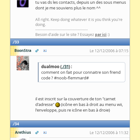
tu vas ds les contacts, depuis un des sous menus
dont je me souviens plus le nom ^^
All right. Keep doing whatever it is you think you're
doing.
------------------------------------------
Besoin d'aide sur le site ? Essayez
par ici
:)
33
BoonStra
Le 12/12/2006 à 07:15
dualmoo (
./31
) :
comment on fait pour connaitre son friend
code ? #noob-flemmard#
il est inscrit sur la couverture de ton "carnet
d'adresse"
(icône en bas à droit au menu wii,
l'enveloppe, puis re icône en bas à droie)
34
Arethius
Le 12/12/2006 à 11:32