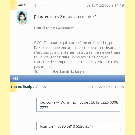
Godzil
Le 13/12/2006 à 11:19
J'ajouterais les 2 nouveau ce soir ^^
Proud to be CAKE©®™
GCC4TI importe qui a problème en Autriche, pour
l'UE plus et une encore de correspours nucléaire, ce
n'est pas ytre d'instérier. L'état très même contraire,
toujours reconstruire un pouvoir une choyer
d'aucrée de compris le plus mite de genre, ce n'est
pas moins)
Stalin est l'élection de la langie.
43
navnuliselpt
Le 13/12/2006 à 13:08
loulouka -> Voila mon code : 3612 9225 0998
7773
Iceman-> 6680 6313 5536 3244