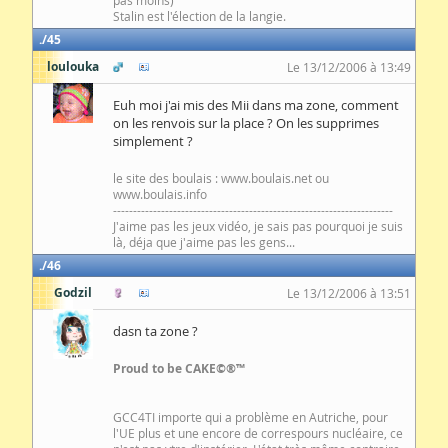
pas moins)
Stalin est l'élection de la langie.
45
loulouka
Le 13/12/2006 à 13:49
Euh moi j'ai mis des Mii dans ma zone, comment
on les renvois sur la place ? On les supprimes
simplement ?
le site des boulais : www.boulais.net ou
www.boulais.info
----------------------------------------------------------------------
J'aime pas les jeux vidéo, je sais pas pourquoi je suis
là, déja que j'aime pas les gens...
46
Godzil
Le 13/12/2006 à 13:51
dasn ta zone ?
Proud to be CAKE©®™
GCC4TI importe qui a problème en Autriche, pour
l'UE plus et une encore de correspours nucléaire, ce