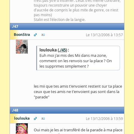
n'est pas ytre d'instérier. L'état très même contraire,
toujours reconstruire un pouvoir une choyer
d'aucrée de compris le plus mite de genre, ce n'est
pas moins)
Stalin est l'élection de la langie.
47
BoonStra
Le 13/12/2006 à 13:57
loulouka (
./45
) :
Euh moi j'ai mis des Mii dans ma zone,
comment on les renvois sur la place ? On
les supprimes simplement ?
les mii que tes amis t'envoient restent sur ta place
ceux que tes amis ne t'envoient pas sont dans la
"parade"
48
loulouka
Le 13/12/2006 à 13:59
Oui mais je les ai transféré de la parade à ma place