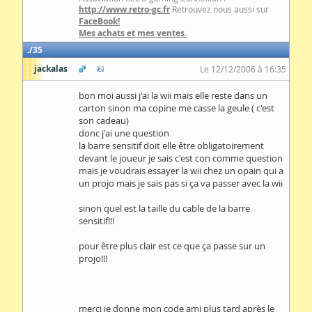
http://www.retro-gc.fr
Retrouvez nous aussi sur
FaceBook!
Mes achats et mes ventes.
35
jackalas
Le 12/12/2006 à 16:35
bon moi aussi j'ai la wii mais elle reste dans un
carton sinon ma copine me casse la geule ( c'est
son cadeau)
donc j'ai une question
la barre sensitif doit elle être obligatoirement
devant le joueur je sais c'est con comme question
mais je voudrais essayer la wii chez un opain qui a
un projo mais je sais pas si ça va passer avec la wii
sinon quel est la taille du cable de la barre
sensitif!!!
pour être plus clair est ce que ça passe sur un
projo!!!
merci je donne mon code ami plus tard après le