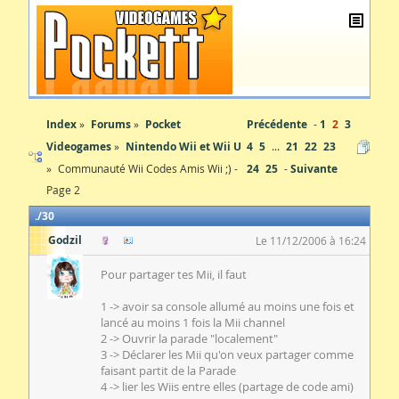
Index
Forums
Pocket
Précédente
1
2
3
Videogames
Nintendo Wii et Wii U
4
5
...
21
22
23
Communauté Wii Codes Amis Wii ;) -
24
25
Suivante
Page 2
30
Godzil
Le 11/12/2006 à 16:24
Pour partager tes Mii, il faut
1 -> avoir sa console allumé au moins une fois et
lancé au moins 1 fois la Mii channel
2 -> Ouvrir la parade "localement"
3 -> Déclarer les Mii qu'on veux partager comme
faisant partit de la Parade
4 -> lier les Wiis entre elles (partage de code ami)