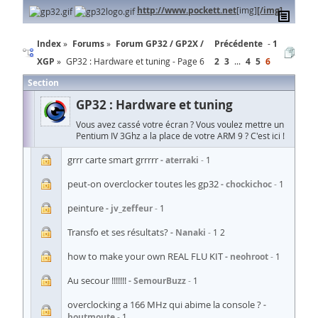
http://www.pockett.net
[img]
[/img]
Index
Forums
Forum GP32 / GP2X /
Précédente
1
XGP
GP32 : Hardware et tuning - Page 6
2
3
...
4
5
6
Section
GP32 : Hardware et tuning
Vous avez cassé votre écran ? Vous voulez mettre un
Pentium IV 3Ghz a la place de votre ARM 9 ? C'est ici !
grrr carte smart grrrrr
aterraki
1
peut-on overclocker toutes les gp32
chockichoc
1
peinture
jv_zeffeur
1
Transfo et ses résultats?
Nanaki
1
2
how to make your own REAL FLU KIT
neohroot
1
Au secour !!!!!!!
SemourBuzz
1
overclocking a 166 MHz qui abime la console ?
boutmoute
1