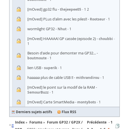
[mOved] gp32 flu
thejeepee05
1
2
[mOved] PLus d'alim avec les piles!!
Rootseur
1
wormlight GP32
Nhut
1
[mOved] HAAAAA! GP cassée (episode 2)
choubbi
1
Besoin d'aide pour demonter ma GP32...
boutmoute
1
lien USB
superik
1
haaaaa plus de cable USB !!
mithrandirou
1
[mOved] le point sur la modif de la RAM
SemourBuzz
1
[mOved] Carte SmartMedia
montybots
1
Derniers sujets actifs
Flux RSS
Index
Forums
Forum GP32 / GP2X /
Précédente
1