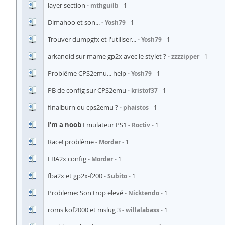
layer section
mthguilb
1
Dimahoo et son...
Yosh79
1
Trouver dumpgfx et l'utiliser...
Yosh79
1
arkanoid sur mame gp2x avec le stylet ?
zzzzipper
1
Problême CPS2emu... help
Yosh79
1
PB de config sur CPS2emu
kristof37
1
finalburn ou cps2emu ?
phaistos
1
I'm a noob
Emulateur PS1
Roctiv
1
Race! problème
Morder
1
FBA2x config
Morder
1
fba2x et gp2x-f200
Subito
1
Probleme: Son trop elevé
Nicktendo
1
roms kof2000 et mslug 3
willalabass
1