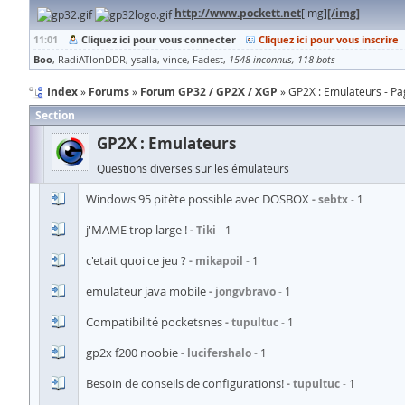
http://www.pockett.net
[img]
[/img]
11:01
Cliquez ici pour vous connecter
Cliquez ici pour vous inscrire
Boo
RadiATIonDDR
ysalla
vince
Fadest
1548 inconnus
118 bots
Index
Forums
Forum GP32 / GP2X / XGP
GP2X : Emulateurs - Pa
Section
GP2X : Emulateurs
Questions diverses sur les émulateurs
Windows 95 pitète possible avec DOSBOX
sebtx
1
j'MAME trop large !
Tiki
1
c'etait quoi ce jeu ?
mikapoil
1
emulateur java mobile
jongvbravo
1
Compatibilité pocketsnes
tupultuc
1
gp2x f200 noobie
lucifershalo
1
Besoin de conseils de configurations!
tupultuc
1