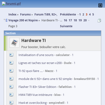
Index
Forums
Forum Ti89, 92+,
Précédente
1
2
3
4
5
Voyage 200 et Nspire
Hardware TI -
...
16
17
18
19
20
Page 3
Suivante
Section
Hardware TI
Pour booster, bidouiller votre calc.
Initialisation d'une souris
calculator
1
Lignes et taches sur ecran v200
Dude
1
TI-92 quoi faire ....
Mazzz
1
module de ti 92+ dans une ti 92 simple
breakeur59150
1
Flasher TI 83+ Silver Edition
fafathlon
1
HW4 Ti89 Vue intérieure
bloo
1
Hw4 et overclocking
empirehell
1