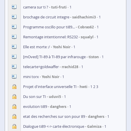
camera sur ti ?
tuti-fruti
1
brochage de circuit integre
saidhachimi3
1
Programme oscillo pour ti89...
Cobras62
1
Remontage intentionnel: RS232
squalyl
1
Elle est morte :/
Yoshi Noir
1
[mOved] TI-89 à TI-89 par infrarouge
tiston
1
telecarte=goldwaffer
rrachid28
1
mini torx
Yoshi Noir
1
Projet d'interface universelle TI
hwti
1
2
3
Du son sur TI
uduvi5
1
evolution ti89
danghers
1
etat des recherches sur son pour 89
danghers
1
Dialogue ti89 <-> carte électronique
Galmiza
1