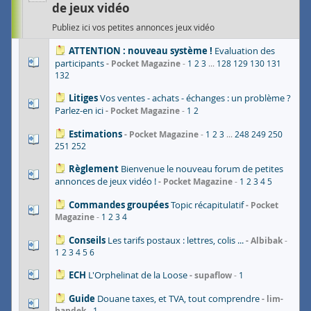
de jeux vidéo
Publiez ici vos petites annonces jeux vidéo
ATTENTION : nouveau système !
Evaluation des
participants
Pocket Magazine
1
2
3
...
128
129
130
131
132
Litiges
Vos ventes - achats - échanges : un problème ?
Parlez-en ici
Pocket Magazine
1
2
Estimations
Pocket Magazine
1
2
3
...
248
249
250
251
252
Règlement
Bienvenue le nouveau forum de petites
annonces de jeux vidéo !
Pocket Magazine
1
2
3
4
5
Commandes groupées
Topic récapitulatif
Pocket
Magazine
1
2
3
4
Conseils
Les tarifs postaux : lettres, colis ...
Albibak
1
2
3
4
5
6
ECH
L'Orphelinat de la Loose
supaflow
1
Guide
Douane taxes, et TVA, tout comprendre
lim-
handek
1