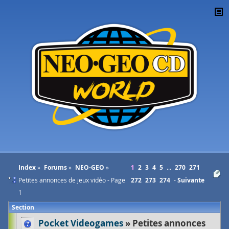
Index
Forums
NEO-GEO
1
2
3
4
5
...
270
271
Petites annonces de jeux vidéo - Page
272
273
274
Suivante
1
Section
Pocket Videogames
Petites annonces