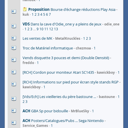
Proposition
Bourse d'échange réductions Play Asia
kuk
1
2
3
4
5
6
7
VDS
Dans la cave d'Odie_one y a pleins de jeux
odie_one
1
2
3
...
9
10
11
12
13
Les ventes de MK
MetalKnuckles
1
2
3
Troc de Matériel informatique
chezmoa
1
Vends disquette 3 pouces et demi (Double Densité)
freddo
1
[RCH] Cordon pour moniteur Atari SC1435
kawickboy
1
[RCH] Informations sur pied pour écran style stands RGP
kawickboy
1
[Vds/Ech] Les vieilleries du père bastoune ...
bastoune
1
2
3
ACH
GBA Sp pour bidouille
MrBlueSky
1
ACH
Posters/Catalogues/Pubs ... Sega Nintendo
Service_Games
1