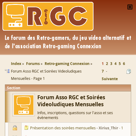
Index
Forums
Retro-gaming Connexion
1
2
3
4
5
6
Forum Asso RGC et Soirées Videoludiques
7
Mensuelles - Page 1
Suivante
Section
Forum Asso RGC et Soirées
Videoludiques Mensuelles
Infos, inscriptions, questions sur l'asso et ses
évènements
Présentation des soirées mensuelles
Xirius_Thir
1