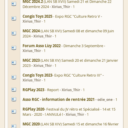
MGC 2024.2
(LAN SB XVII) Samedi 21 et Dimanche 22
Décembre 2024
Xirius_Thir
1
Congis Toys 2025
- Expo RGC "Culture Retro V
Xirius_Thir
1
MGC 2024
(LAN SB XVI) Samedi 08 et dimanche 09 Juin
2024
Xirius_Thir
1
Forum Asso Lizy 2022
- Dimanche 3 Septembre
Xirius_Thir
1
MGC 2023
(LAN SB XV) Samedi 20 et dimanche 21 Janvier
2023
Xirius_Thir
1
Congis Toys 2023
- Expo RGC "Culture Retro III"
Xirius_Thir
1
RGPlay 2023
- Report
Xirius_Thir
1
Asso RGC - information de rentrée 2021
odie_one
1
RGPlay 2020
- Festival du JV rétro et Spécialisé - 14 et 15
Mars - 2020 - ! ANNULé !
Xirius_Thir
1
MGC 2020
(LAN SB XIV) Samedi 15 et dimanche 16 février