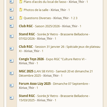
Plans d'accès du local de l'asso
Xirius_Thir
1
Photos de la salle
Xirius_Thir
1
Questions Diverses
Xirius_Thir
1
2
3
Club RGC
- Saison 2025/2026
Xirius_Thir
1
Stand RGC
- Soirée JV Retro - Brasserie Belladone -
07/02/2026
Xirius_Thir
1
Club RGC
- Session 31 Janvier 26 : Spéciale jeux de plateau
XI
Xirius_Thir
1
Congis Toys 2026
- Expo RGC "Culture Retro VI
Xirius_Thir
1
MGC 2025
(LAN SB XVIII) - Samedi 20 et dimanche 21
Décembre 2025
Xirius_Thir
1
Forum Asso Lizy 2025
- Dimanche 07 Septembre
Xirius_Thir
1
Stand RGC
- Soirée JV Retro - Brasserie Belladone -
15/03/2025
Xirius_Thir
1