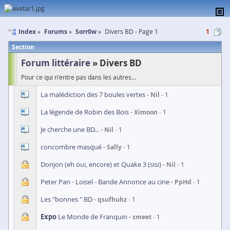
Index
Forums
Sorr0w
Divers BD - Page 1
1
Section
Forum littéraire
Divers BD
Pour ce qui n'entre pas dans les autres...
La malédiction des 7 boules vertes
Nil
1
La légende de Robin des Bois
Ximoon
1
Je cherche une BD...
Nil
1
concombre masqué
Sally
1
Donjon (eh oui, encore) et Quake 3 (sisi)
Nil
1
Peter Pan - Loisel - Bande Annonce au cine
PpHd
1
Les "bonnes " BD
qsufhuhz
1
Expo
Le Monde de Franquin
smeet
1