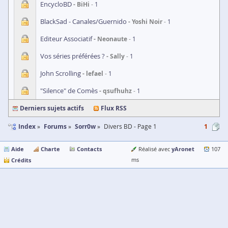
EncycloBD
BiHi
1
BlackSad - Canales/Guernido
Yoshi Noir
1
Editeur Associatif
Neonaute
1
Vos séries préférées ?
Sally
1
John Scrolling
lefael
1
"Silence" de Comès
qsufhuhz
1
Derniers sujets actifs
Flux RSS
Index
Forums
Sorr0w
Divers BD - Page 1
1
Aide
Charte
Contacts
yAronet
Réalisé avec
107
Crédits
ms