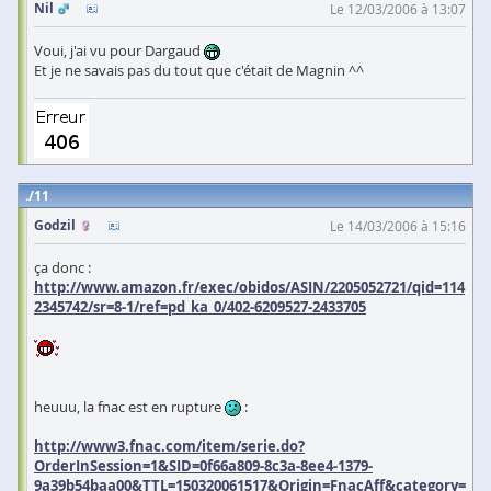
Nil
Le 12/03/2006 à 13:07
Voui, j'ai vu pour Dargaud
Et je ne savais pas du tout que c'était de Magnin ^^
11
Godzil
Le 14/03/2006 à 15:16
ça donc :
http://www.amazon.fr/exec/obidos/ASIN/2205052721/qid=114
2345742/sr=8-1/ref=pd_ka_0/402-6209527-2433705
heuuu, la fnac est en rupture
:
http://www3.fnac.com/item/serie.do?
OrderInSession=1&SID=0f66a809-8c3a-8ee4-1379-
9a39b54baa00&TTL=150320061517&Origin=FnacAff&category=