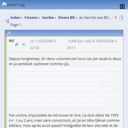
Index
Forums
Sorr0w
Divers BD
Je cherche une BD... -
1
Page 1
1
Nil
Le 11/03/2006 à
Edité par Sally le 26/03/2006 à
22:50
20:17
Depuis longtemps. En deux volumes (en tous cas j'en avais lu deux
et ça semblait s'achever comme ça).
Globalement, c'est l'histoire d'un spationaute qui est en mission
lorsque les dieux décident d'éteindre notre univers, et de se
casser. Manque de chance pour eux, ils oublient d'éteindre une
planète-essai, et le spationaute se retrouve là-dessus.
Sur cette planète faite un peu de brique et de broc (le ciel est
suspendu à une grande structure en bois, les bébés sont fabriqués
à l'extérieur de l'"essai" avant la naissance, la mort est un
personnage qui a un registre des personnes à emporter...)
Par contre, impossible de retrouver le titre. Ca doit dater de 1993
(+/- 1 ou 2 ans, mais sans conviction), et j'ai en tête Glénat comme
éditeur, mais après avoir passé l'intégralité de leur site web et de