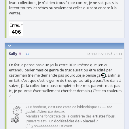
leurs collections, je n'ai rien trouvé (par contre, je ne sais pas s'ils
listent toutes les séries ou seulement celles qui sont encore à la
vente).
2
Sally
Le 11/03/2006 à 23:11
En fait je pense pas que j'ai lu cette BD ni même que j'en ai
entendu parler mais ce genre de truc aurait pu être édité par
casterman (ne me demande pas pourquoi je pense ça
. Enfin si
en fait, c'est que c'est le genre de truc qui aurait pu paraître dans à
suivre, j'ai la collection quasi complète chez mes parents mais pas
ici, je pourrais éventuellement chercher demain.) C'est en couleurs
?
« Le bonheur, c'est une carte de bibliothèque ! » —
The
gostak distims the doshes.
Membrane fondatrice de la confrérie des
artistes flous
.
L'univers est-il un
dodécaèdre de Poincaré
?
(``
·\
powaaaaaaaaa ! #love#