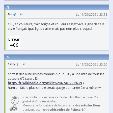
3
Nil
Le 11/03/2006 à 23:18
Oui, en couleurs, trait soigné et couleurs assez vive. Ligne dans le
style français (pas ligne claire, mais pas non plus croquis)
4
Sally
Le 11/03/2006 à 23:20
et c'est des auteurs pas connus ? (huhu il y a une liste de tous les
auteurs d'à suivre là
http://fr.wikipedia.org/wiki/%28A_SUIVRE%29
)
hum en fait le plus simple serait que je demande à ma mère ^^
« Le bonheur, c'est une carte de bibliothèque ! » —
The
gostak distims the doshes.
Membrane fondatrice de la confrérie des
artistes flous
.
L'univers est-il un
dodécaèdre de Poincaré
?