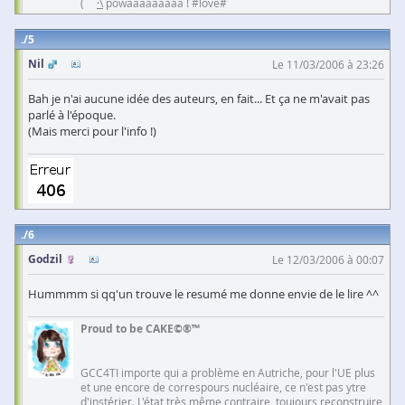
(``
·\
powaaaaaaaaa ! #love#
5
Nil
Le 11/03/2006 à 23:26
Bah je n'ai aucune idée des auteurs, en fait... Et ça ne m'avait pas
parlé à l'époque.
(Mais merci pour l'info !)
6
Godzil
Le 12/03/2006 à 00:07
Hummmm si qq'un trouve le resumé me donne envie de le lire ^^
Proud to be CAKE©®™
GCC4TI importe qui a problème en Autriche, pour l'UE plus
et une encore de correspours nucléaire, ce n'est pas ytre
d'instérier. L'état très même contraire, toujours reconstruire