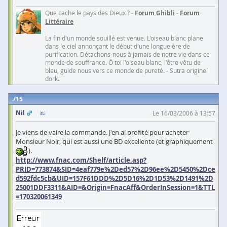
Que cache le pays des Dieux ? -
Forum Ghibli
-
Forum
Littéraire
La fin d'un monde souillé est venue. L'oiseau blanc plane
dans le ciel annonçant le début d'une longue ère de
purification. Détachons-nous à jamais de notre vie dans ce
monde de souffrance. Ô toi l'oiseau blanc, l'être vêtu de
bleu, guide nous vers ce monde de pureté. - Sutra originel
dork.
15
Nil
Le 16/03/2006 à 13:57
Je viens de vaire la commande. J'en ai profité pour acheter
Monsieur Noir, qui est aussi une BD excellente (et graphiquement
).
http://www.fnac.com/Shelf/article.asp?
PRID=773874&SID=4eaf779e%2Ded57%2D96ee%2D5450%2Dce
d592fdc5cb&UID=157F61DDD%2D5D16%2D1D53%2D1491%2D
25001DDF3311&AID=&Origin=FnacAff&OrderInSession=1&TTL
=170320061349