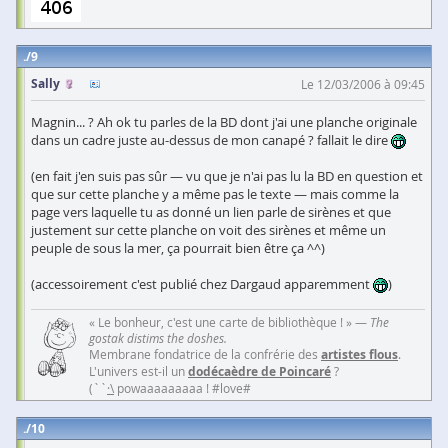
9
Sally
Le 12/03/2006 à 09:45
Magnin... ? Ah ok tu parles de la BD dont j'ai une planche originale
dans un cadre juste au-dessus de mon canapé ? fallait le dire
(en fait j'en suis pas sûr — vu que je n'ai pas lu la BD en question et
que sur cette planche y a même pas le texte — mais comme la
page vers laquelle tu as donné un lien parle de sirènes et que
justement sur cette planche on voit des sirènes et même un
peuple de sous la mer, ça pourrait bien être ça ^^)
(accessoirement c'est publié chez Dargaud apparemment
)
« Le bonheur, c'est une carte de bibliothèque ! » —
The
gostak distims the doshes.
Membrane fondatrice de la confrérie des
artistes flous
.
L'univers est-il un
dodécaèdre de Poincaré
?
(``
·\
powaaaaaaaaa ! #love#
10