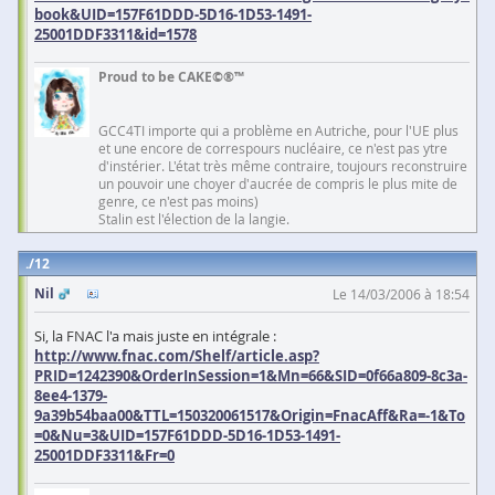
book&UID=157F61DDD-5D16-1D53-1491-
25001DDF3311&id=1578
Proud to be CAKE©®™
GCC4TI importe qui a problème en Autriche, pour l'UE plus
et une encore de correspours nucléaire, ce n'est pas ytre
d'instérier. L'état très même contraire, toujours reconstruire
un pouvoir une choyer d'aucrée de compris le plus mite de
genre, ce n'est pas moins)
Stalin est l'élection de la langie.
12
Nil
Le 14/03/2006 à 18:54
Si, la FNAC l'a mais juste en intégrale :
http://www.fnac.com/Shelf/article.asp?
PRID=1242390&OrderInSession=1&Mn=66&SID=0f66a809-8c3a-
8ee4-1379-
9a39b54baa00&TTL=150320061517&Origin=FnacAff&Ra=-1&To
=0&Nu=3&UID=157F61DDD-5D16-1D53-1491-
25001DDF3311&Fr=0