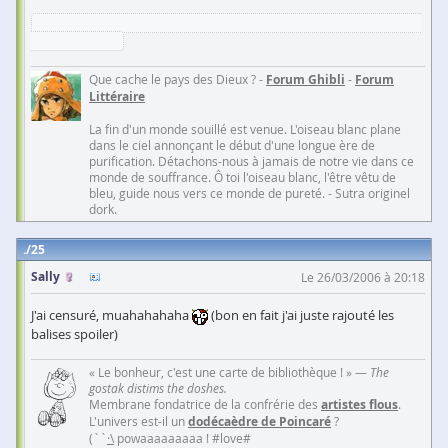
juste dommage que Nil ait spoilé toute l'histoire, m'enfin, je ne lui
en veux pas
Que cache le pays des Dieux ? -
Forum Ghibli
-
Forum
Littéraire
La fin d'un monde souillé est venue. L'oiseau blanc plane
dans le ciel annonçant le début d'une longue ère de
purification. Détachons-nous à jamais de notre vie dans ce
monde de souffrance. Ô toi l'oiseau blanc, l'être vêtu de
bleu, guide nous vers ce monde de pureté. - Sutra originel
dork.
25
Sally
Le 26/03/2006 à 20:18
J'ai censuré, muahahahaha
(bon en fait j'ai juste rajouté les
balises spoiler)
« Le bonheur, c'est une carte de bibliothèque ! » —
The
gostak distims the doshes.
Membrane fondatrice de la confrérie des
artistes flous
.
L'univers est-il un
dodécaèdre de Poincaré
?
(``
·\
powaaaaaaaaa ! #love#