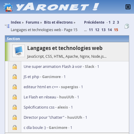
Index
Forums
Bits et électrons
Précédente
1
2
3
Langages et technologies web - Page 15
...
11
12
13
14
15
Section
Langages et technologies web
JavaScript, CSS, HTML, Apache, Nginx, Node.js...
Une super animation Flash à voir
Slack
1
JS et php
Garcimore
1
editeur html en c++
supergiss
1
Le Flash en réseau
huuUUh
1
Spécifications css
alexis
1
Director pour "chatter"
huuUUh
1
c dla boule :)
Garcimore
1