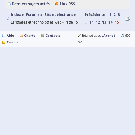
Derniers sujets actifs
Flux RSS
Index
Forums
Bits et électrons
Précédente
1
2
3
Langages et technologies web - Page 15
...
11
12
13
14
15
Aide
Charte
Contacts
yAronet
Réalisé avec
699
Crédits
ms